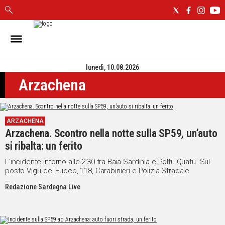
IN
SARDEGNA
lunedì, 10.08.2026
CAGLIARI
Arzachena
SASSARI
NUORO
ORISTANO
ARZACHENA
SULCIS
Arzachena. Scontro nella notte sulla SP59, un’auto
GALLURA
si ribalta: un ferito
OGLIASTRA
MEDIO
L’incidente intorno alle 2:30 tra Baia Sardinia e Poltu Quatu. Sul
posto Vigili del Fuoco, 118, Carabinieri e Polizia Stradale
CAMPIDANO
Redazione Sardegna Live
ALTRE
NOTIZIE
POLITICA