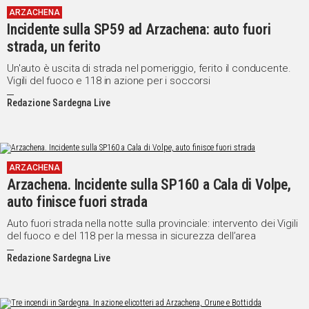
ARZACHENA
IN
Incidente sulla SP59 ad Arzachena: auto fuori
ITALIA
strada, un ferito
NEL
MONDO
Un'auto è uscita di strada nel pomeriggio, ferito il conducente.
Vigili del fuoco e 118 in azione per i soccorsi
SPORT
EVENTI
Redazione Sardegna Live
STORIE
VIDEO
ARZACHENA
Arzachena. Incidente sulla SP160 a Cala di Volpe,
Vai
auto finisce fuori strada
Auto fuori strada nella notte sulla provinciale: intervento dei Vigili
del fuoco e del 118 per la messa in sicurezza dell’area
UNISCITI
Redazione Sardegna Live
AL CANALE
WHATSAPP