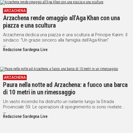
ARZACHENA
Arzachena rende omaggio all'Aga Khan con una
piazza e una scultura
Arzachena dedica una piazza e una scultura al Principe Karim. Il
sindaco: "Un grazie sincero alla famiglia dell'Aga Khan"
Redazione Sardegna Live
ARZACHENA
Paura nella notte ad Arzachena: a fuoco una barca
di 10 metri in un rimessaggio
Un vasto incendio ha distrutto un natante lungo la Strada
Provinciale 59. Le operazioni di spegnimento si sono rivelate
particolarmente impegnative per i Vigili del Fuoco a causa della
Redazione Sardegna Live
presenza di materiali infiammabili a bordo