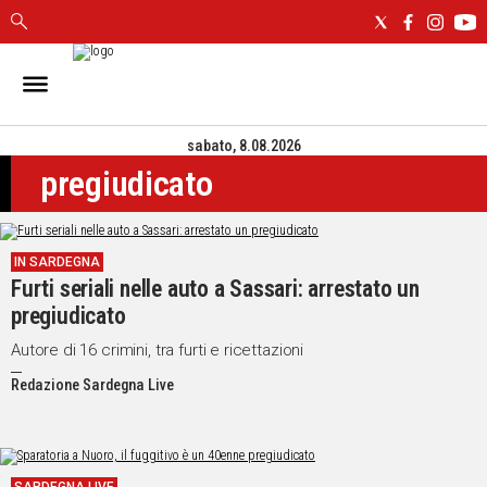
IN
SARDEGNA
sabato, 8.08.2026
CAGLIARI
pregiudicato
SASSARI
NUORO
ORISTANO
IN SARDEGNA
SULCIS
Furti seriali nelle auto a Sassari: arrestato un
GALLURA
pregiudicato
OGLIASTRA
MEDIO
Autore di 16 crimini, tra furti e ricettazioni
CAMPIDANO
Redazione Sardegna Live
ALTRE
NOTIZIE
POLITICA