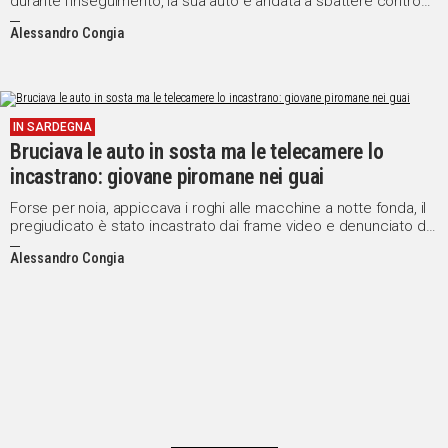
durante l’inseguimento, la sua auto è andata a sbattere contro
un muro. E’ in manette in attesa del processo con direttissima
Alessandro Congia
IN SARDEGNA
Bruciava le auto in sosta ma le telecamere lo
incastrano: giovane piromane nei guai
Forse per noia, appiccava i roghi alle macchine a notte fonda, il
pregiudicato è stato incastrato dai frame video e denunciato dai
Carabinieri
Alessandro Congia