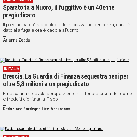
SARDEGNA LIVE
Sparatoria a Nuoro, il fuggitivo è un 40enne
IN
ITALIA
pregiudicato
NEL
Il pregiudicato è stato bloccato in piazza Indipendenza, qui si è
MONDO
dato alla fuga e ora è caccia all'uomo
SPORT
Arianna Zedda
EVENTI
STORIE
VIDEO
IN ITALIA
Brescia. La Guardia di Finanza sequestra beni per
oltre 5,8 milioni a un pregiudicato
Vai
Emersa una notevole sproporzione tra il tenore di vita dell'uomo
e i redditi dichiarati al Fisco
Redazione Sardegna Live-Adnkronos
UNISCITI
AL CANALE
WHATSAPP