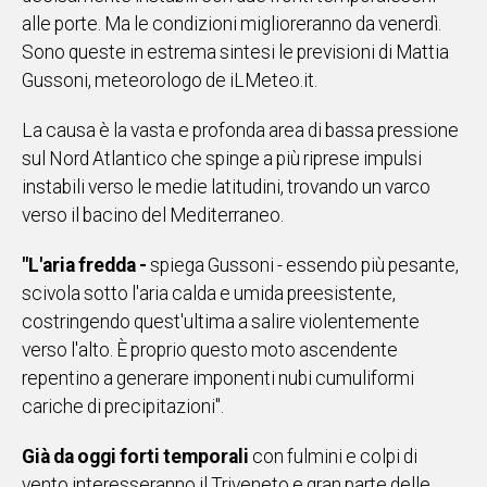
alle porte. Ma le condizioni miglioreranno da venerdì.
IN
ITALIA
Sono queste in estrema sintesi le previsioni di Mattia
NEL
Gussoni, meteorologo de iLMeteo.it.
MONDO
SPORT
La causa è la vasta e profonda area di bassa pressione
EVENTI
sul Nord Atlantico che spinge a più riprese impulsi
STORIE
instabili verso le medie latitudini, trovando un varco
verso il bacino del Mediterraneo.
VIDEO
"L'aria fredda -
spiega Gussoni - essendo più pesante,
scivola sotto l'aria calda e umida preesistente,
Vai
costringendo quest'ultima a salire violentemente
verso l'alto. È proprio questo moto ascendente
repentino a generare imponenti nubi cumuliformi
UNISCITI
cariche di precipitazioni".
AL CANALE
Già da oggi forti temporali
con fulmini e colpi di
WHATSAPP
vento interesseranno il Triveneto e gran parte delle