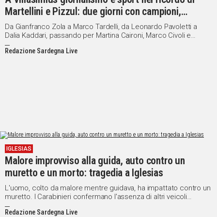
Martellini e Pizzul: due giorni con campioni,
cronisti e Special Olympics
Da Gianfranco Zola a Marco Tardelli, da Leonardo Pavoletti a
Dalia Kaddari, passando per Martina Caironi, Marco Civoli e
Beppe Dossena. Appuntamento il 5 e 6 giugno
Redazione Sardegna Live
IGLESIAS
Malore improvviso alla guida, auto contro un
muretto e un morto: tragedia a Iglesias
L'uomo, colto da malore mentre guidava, ha impattato contro un
muretto. I Carabinieri confermano l'assenza di altri veicoli
coinvolti
Redazione Sardegna Live