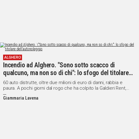
ALGHERO
Incendio ad Alghero. "Sono sotto scacco di
qualcuno, ma non so di chi": lo sfogo del titolare
dell’autonoleggio
60 auto distrutte, oltre due milioni di euro di danni, rabbia e
paura. A pochi giorni dal rogo che ha colpito la Galdieri Rent,
Stefano Ledda racconta a Sardegna Live: "Non mi sento più al
Giammaria Lavena
sicuro e non mi sento protetto"