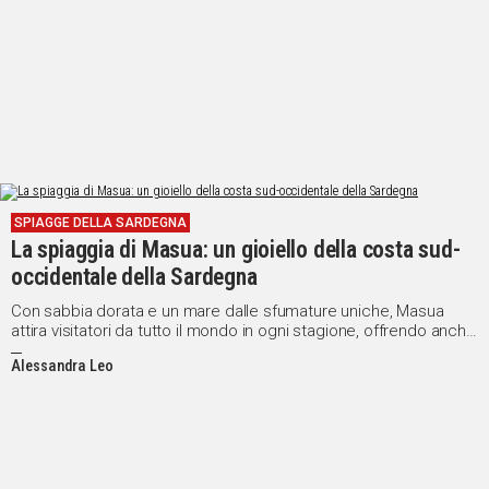
SPIAGGE DELLA SARDEGNA
La spiaggia di Masua: un gioiello della costa sud-
occidentale della Sardegna
Con sabbia dorata e un mare dalle sfumature uniche, Masua
attira visitatori da tutto il mondo in ogni stagione, offrendo anche
immersioni subacquee e panorami mozzafiato dal Pan di
Alessandra Leo
Zucchero