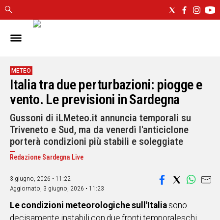
IN
SARDEGNA
CAGLIARI
METEO
Italia tra due perturbazioni: piogge e
SASSARI
NUORO
vento. Le previsioni in Sardegna
ORISTANO
Gussoni di iLMeteo.it annuncia temporali su
SULCIS
Triveneto e Sud, ma da venerdì l'anticiclone
GALLURA
porterà condizioni più stabili e soleggiate
OGLIASTRA
Redazione Sardegna Live
MEDIO
CAMPIDANO
3 giugno, 2026 • 11:22
Aggiornato,
3 giugno, 2026 • 11:23
ALTRE
NOTIZIE
Le condizioni meteorologiche sull'Italia
sono
decisamente instabili con due fronti temporaleschi
POLITICA