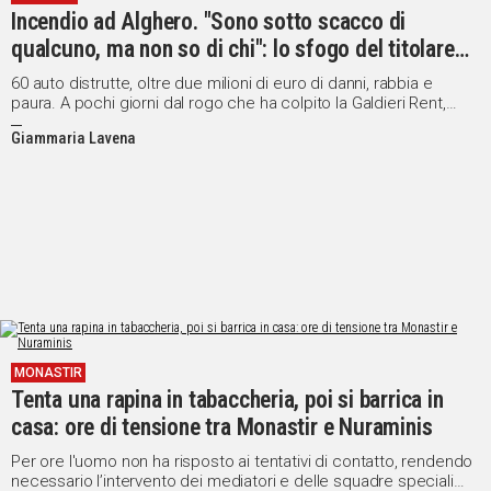
Incendio ad Alghero. "Sono sotto scacco di
qualcuno, ma non so di chi": lo sfogo del titolare
dell’autonoleggio
60 auto distrutte, oltre due milioni di euro di danni, rabbia e
paura. A pochi giorni dal rogo che ha colpito la Galdieri Rent,
Stefano Ledda racconta a Sardegna Live: "Non mi sento più al
Giammaria Lavena
sicuro e non mi sento protetto"
MONASTIR
Tenta una rapina in tabaccheria, poi si barrica in
casa: ore di tensione tra Monastir e Nuraminis
Per ore l'uomo non ha risposto ai tentativi di contatto, rendendo
necessario l’intervento dei mediatori e delle squadre speciali