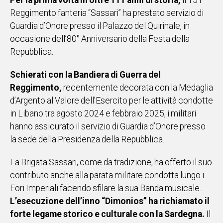
Per la prima volta in oltre 111 anni di storia,
il 151°
IN
Reggimento fanteria “Sassari” ha prestato servizio di
ITALIA
Guardia d’Onore presso il Palazzo del Quirinale, in
NEL
occasione dell’80° Anniversario della Festa della
MONDO
Repubblica.
SPORT
EVENTI
Schierati con la Bandiera di Guerra del
STORIE
Reggimento,
recentemente decorata con la Medaglia
d’Argento al Valore dell’Esercito per le attività condotte
VIDEO
in Libano tra agosto 2024 e febbraio 2025, i militari
hanno assicurato il servizio di Guardia d’Onore presso
la sede della Presidenza della Repubblica.
Vai
La Brigata Sassari, come da tradizione, ha offerto il suo
contributo anche alla parata militare condotta lungo i
UNISCITI
Fori Imperiali facendo sfilare la sua Banda musicale.
AL CANALE
L’esecuzione dell’inno “Dimonios” ha richiamato il
WHATSAPP
forte legame storico e culturale con la Sardegna.
Il