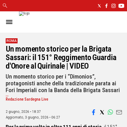
IN
SARDEGNA
CAGLIARI
ROMA
Un momento storico per la Brigata
SASSARI
NUORO
Sassari: il 151° Reggimento Guardia
ORISTANO
d'Onore al Quirinale | VIDEO
SULCIS
Un momento storico per i “Dimonios”,
GALLURA
protagonisti anche della tradizionale parata ai
OGLIASTRA
Fori Imperiali con la Banda della Brigata Sassari
MEDIO
CAMPIDANO
Redazione Sardegna Live
2 giugno, 2026 • 18:37
ALTRE
NOTIZIE
Aggiornato,
3 giugno, 2026 • 06:27
POLITICA