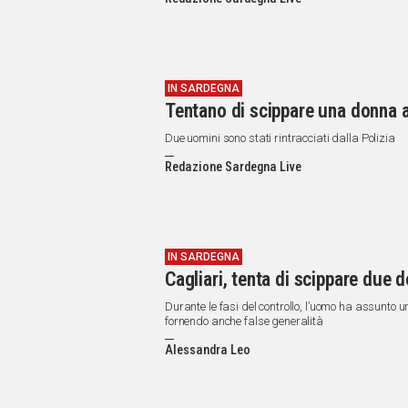
IN
ITALIA
NEL
MONDO
SPORT
IN SARDEGNA
Tentano di scippare una donna a
EVENTI
STORIE
Due uomini sono stati rintracciati dalla Polizia
Redazione Sardegna Live
VIDEO
Vai
IN SARDEGNA
Cagliari, tenta di scippare due 
UNISCITI
Durante le fasi del controllo, l’uomo ha assunto u
fornendo anche false generalità
AL CANALE
Alessandra Leo
WHATSAPP
Social