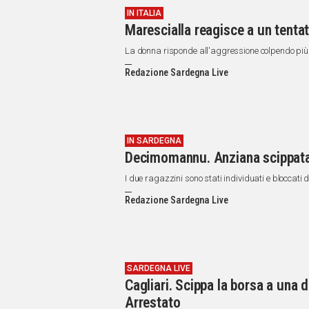
IN ITALIA
Marescialla reagisce a un tentati
La donna risponde all'aggressione colpendo più vo
Redazione Sardegna Live
IN SARDEGNA
Decimomannu. Anziana scippata
I due ragazzini sono stati individuati e bloccati
Redazione Sardegna Live
SARDEGNA LIVE
Cagliari. Scippa la borsa a una 
Arrestato