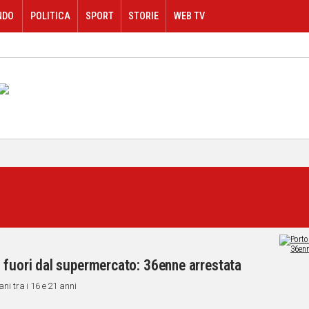
NDO
POLITICA
SPORT
STORIE
WEB TV
 fuori dal supermercato: 36enne arrestata
ani tra i 16 e 21 anni