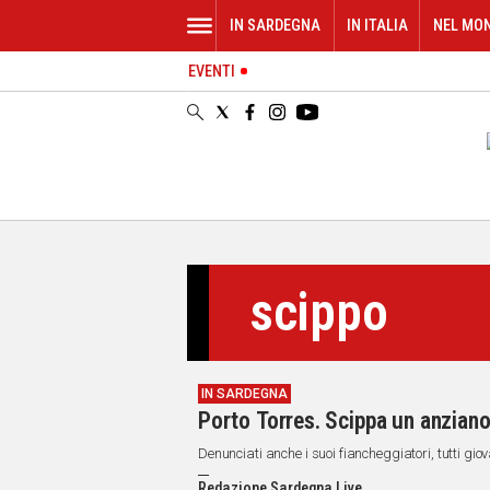
IN SARDEGNA
IN ITALIA
NEL MO
EVENTI
IN
SARDEGNA
CAGLIARI
SASSARI
NUORO
ORISTANO
SULCIS
GALLURA
scippo
OGLIASTRA
MEDIO
CAMPIDANO
IN SARDEGNA
ALTRE
Porto Torres. Scippa un anziano
NOTIZIE
Denunciati anche i suoi fiancheggiatori, tutti giov
POLITICA
Redazione Sardegna Live