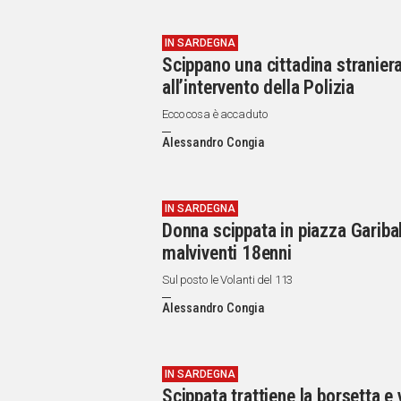
IN SARDEGNA
Scippano una cittadina straniera
all’intervento della Polizia
Ecco cosa è accaduto
Alessandro Congia
IN SARDEGNA
Donna scippata in piazza Garibald
malviventi 18enni
Sul posto le Volanti del 113
Alessandro Congia
IN SARDEGNA
Scippata trattiene la borsetta e 