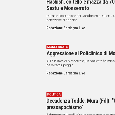
Hashish, coltello e mazza da 70
Sestu e Monserrato
Durante l'operazione dei Carabinieri di Quartu S
detenzione di hashish
Redazione Sardegna Live
MONSERRATO
Aggressione al Policlinico di M
Al Policlinico di Monserrato, un paziente ha mina
ha evitato il peggio
Redazione Sardegna Live
POLITICA
Decadenza Todde. Mura (FdI): "
pressapochismo"
Il deputato di Fratelli d'Italia commenta la sente