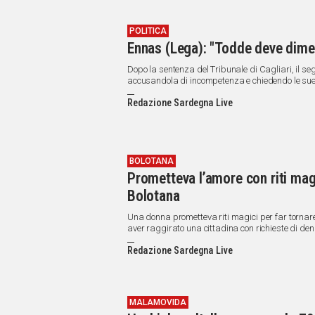
POLITICA
Ennas (Lega): "Todde deve dimett
Dopo la sentenza del Tribunale di Cagliari, il se
accusandola di incompetenza e chiedendo le sue
Redazione Sardegna Live
BOLOTANA
Prometteva l’amore con riti magi
Bolotana
Una donna prometteva riti magici per far tornare
aver raggirato una cittadina con richieste di de
Redazione Sardegna Live
MALAMOVIDA