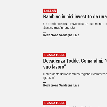
SASSARI
Bambino in bici investito da un'
Un bambino è stato travolto da un'auto mentre era
Santissima Annunziata
Redazione Sardegna Live
IL CASO TODDE
Decadenza Todde, Comandini: “Co
suo lavoro”
Il presidente dell’Assemblea regionale commenta 
giudizio”
Redazione Sardegna Live
IL CASO TODDE