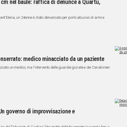
 cm nel baule: raffica di denunce a Quartu,
ant'Elena, un 24enne è stato denunciato per porto abusivo di armi e
onserrato: medico minacciato da un paziente
cciato un medico, ma l'intervento delle guardie giurate e dei Carabinieri
Un governo di improvvisazione e
nza del Tribunale di Cagliari "che mette definitivamente la parola fine a