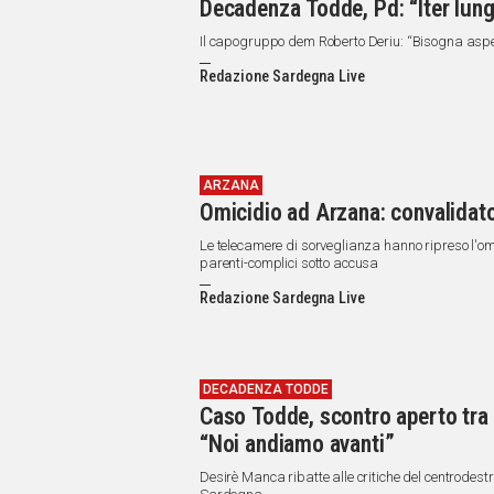
Decadenza Todde, Pd: “Iter lung
Il capogruppo dem Roberto Deriu: “Bisogna aspet
Redazione Sardegna Live
ARZANA
Omicidio ad Arzana: convalidato
Le telecamere di sorveglianza hanno ripreso l'om
parenti-complici sotto accusa
Redazione Sardegna Live
DECADENZA TODDE
Caso Todde, scontro aperto tra 
“Noi andiamo avanti”
Desirè Manca ribatte alle critiche del centrodes