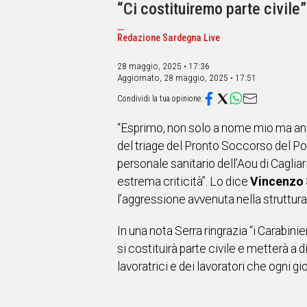
IN
“Ci costituiremo parte civile
ITALIA
NEL
Redazione Sardegna Live
MONDO
SPORT
28 maggio, 2025 • 17:36
Aggiornato,
28 maggio, 2025 • 17:51
EVENTI
STORIE
“Esprimo, non solo a nome mio ma anche
VIDEO
del triage del Pronto Soccorso del Pol
personale sanitario dell’Aou di Cagliar
Vai
estrema criticità”. Lo dice
Vincenzo S
l’aggressione avvenuta nella struttur
UNISCITI
In una nota Serra ringrazia “i Carabini
AL CANALE
si costituirà parte civile e metterà a
lavoratrici e dei lavoratori che ogni g
WHATSAPP
Social