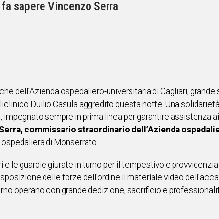
” fa sapere Vincenzo Serra
 dell’Azienda ospedaliero-universitaria di Cagliari, grande s
iclinico Duilio Casula aggredito questa notte. Una solidarietà 
i, impegnato sempre in prima linea per garantire assistenza ai 
erra, commissario straordinario dell’Azienda ospedalier
a ospedaliera di Monserrato.
eri e le guardie giurate in turno per il tempestivo e provvidenz
 disposizione delle forze dell’ordine il materiale video dell’a
iorno operano con grande dedizione, sacrificio e professionalità 