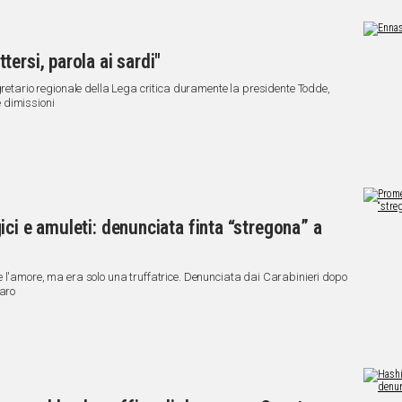
ersi, parola ai sardi"
gretario regionale della Lega critica duramente la presidente Todde,
 dimissioni
ci e amuleti: denunciata finta “stregona” a
 l'amore, ma era solo una truffatrice. Denunciata dai Carabinieri dopo
naro