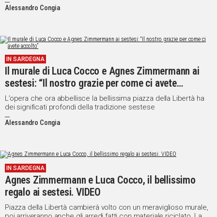
insufficienti
Alessandro Congia
IN SARDEGNA
Il murale di Luca Cocco e Agnes Zimmermann ai
sestesi: “Il nostro grazie per come ci avete
accolto”
L’opera che ora abbellisce la bellissima piazza della Libertà ha
dei significati profondi della tradizione sestese
Alessandro Congia
IN SARDEGNA
Agnes Zimmermann e Luca Cocco, il bellissimo
regalo ai sestesi. VIDEO
Piazza della Libertà cambierà volto con un meraviglioso murale,
poi arriveranno anche gli arredi fatti con materiale riciclato. La