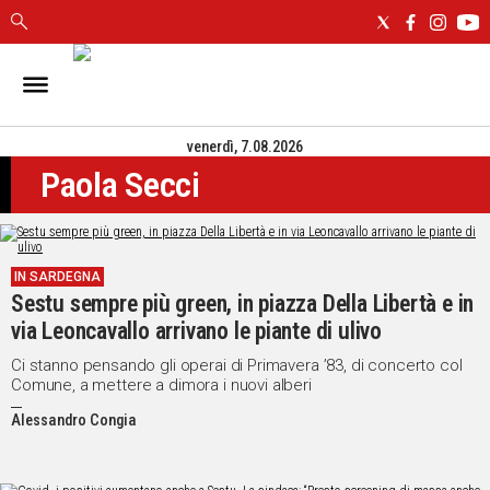
IN
SARDEGNA
venerdì, 7.08.2026
CAGLIARI
Paola Secci
SASSARI
NUORO
ORISTANO
SULCIS
IN SARDEGNA
GALLURA
Sestu sempre più green, in piazza Della Libertà e in
OGLIASTRA
via Leoncavallo arrivano le piante di ulivo
MEDIO
Ci stanno pensando gli operai di Primavera ’83, di concerto col
CAMPIDANO
Comune, a mettere a dimora i nuovi alberi
Alessandro Congia
ALTRE
NOTIZIE
POLITICA