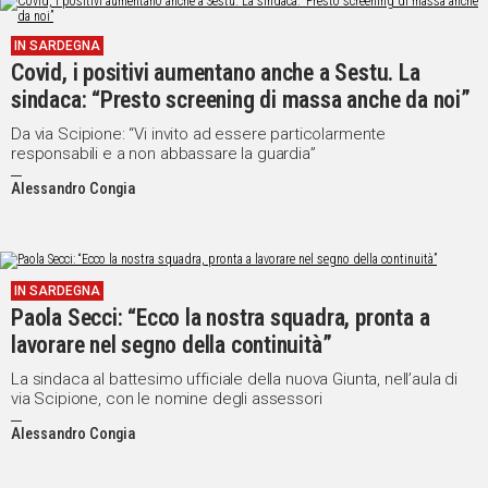
IN
IN SARDEGNA
ITALIA
Covid, i positivi aumentano anche a Sestu. La
NEL
sindaca: “Presto screening di massa anche da noi”
MONDO
SPORT
Da via Scipione: “Vi invito ad essere particolarmente
responsabili e a non abbassare la guardia”
EVENTI
STORIE
Alessandro Congia
VIDEO
IN SARDEGNA
Paola Secci: “Ecco la nostra squadra, pronta a
Vai
lavorare nel segno della continuità”
La sindaca al battesimo ufficiale della nuova Giunta, nell’aula di
UNISCITI
via Scipione, con le nomine degli assessori
AL CANALE
Alessandro Congia
WHATSAPP