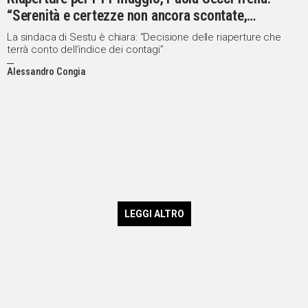
“Serenità e certezze non ancora scontate,
attendiamo dati certi”
La sindaca di Sestu è chiara: “Decisione delle riaperture che
terrà conto dell’indice dei contagi”
Alessandro Congia
LEGGI ALTRO