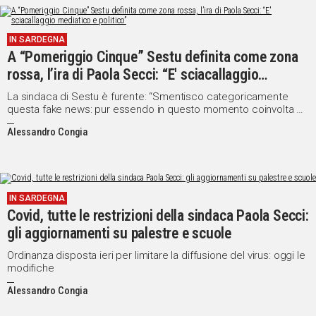
Social
IN SARDEGNA
A “Pomeriggio Cinque” Sestu definita come zona
rossa, l’ira di Paola Secci: “E' sciacallaggio
mediatico e politico”
La sindaca di Sestu è furente: “Smentisco categoricamente
questa fake news: pur essendo in questo momento coinvolta da
un focolaio di Covid-19, Sestu non è mai stata isolata”
Alessandro Congia
IN SARDEGNA
Covid, tutte le restrizioni della sindaca Paola Secci:
gli aggiornamenti su palestre e scuole
Ordinanza disposta ieri per limitare la diffusione del virus: oggi le
modifiche
Alessandro Congia