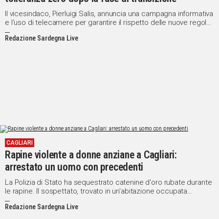
Il vicesindaco, Pierluigi Salis, annuncia una campagna informativa
e l'uso di telecamere per garantire il rispetto delle nuove regole,
con l'obiettivo di preservare igiene e decoro cittadino
Redazione Sardegna Live
CAGLIARI
Rapine violente a donne anziane a Cagliari:
arrestato un uomo con precedenti
La Polizia di Stato ha sequestrato catenine d'oro rubate durante
le rapine. Il sospettato, trovato in un'abitazione occupata
abusivamente, è stato fermato per ulteriori indagini
Redazione Sardegna Live