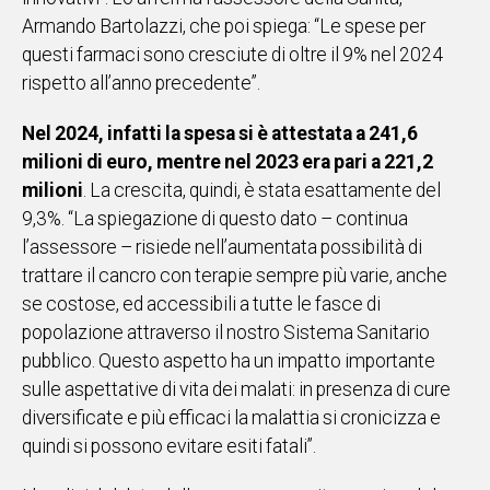
Armando Bartolazzi, che poi spiega: “Le spese per
IN
ITALIA
questi farmaci sono cresciute di oltre il 9% nel 2024
NEL
rispetto all’anno precedente”.
MONDO
SPORT
Nel 2024, infatti la spesa si è attestata a 241,6
EVENTI
milioni di euro, mentre nel 2023 era pari a 221,2
STORIE
milioni
. La crescita, quindi, è stata esattamente del
9,3%. “La spiegazione di questo dato – continua
VIDEO
l’assessore – risiede nell’aumentata possibilità di
trattare il cancro con terapie sempre più varie, anche
se costose, ed accessibili a tutte le fasce di
Vai
popolazione attraverso il nostro Sistema Sanitario
pubblico. Questo aspetto ha un impatto importante
sulle aspettative di vita dei malati: in presenza di cure
UNISCITI
diversificate e più efficaci la malattia si cronicizza e
AL CANALE
quindi si possono evitare esiti fatali”.
WHATSAPP