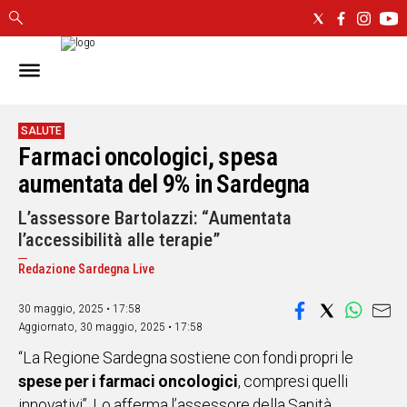
IN
SARDEGNA
CAGLIARI
SALUTE
Farmaci oncologici, spesa
SASSARI
NUORO
aumentata del 9% in Sardegna
ORISTANO
L’assessore Bartolazzi: “Aumentata
SULCIS
l’accessibilità alle terapie”
GALLURA
OGLIASTRA
Redazione Sardegna Live
MEDIO
30 maggio, 2025 • 17:58
CAMPIDANO
Aggiornato,
30 maggio, 2025 • 17:58
“La Regione Sardegna sostiene con fondi propri le
ALTRE
NOTIZIE
spese per i farmaci oncologici
, compresi quelli
innovativi”. Lo afferma l’assessore della Sanità,
POLITICA