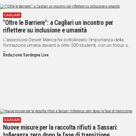
CAGLIARI
"Oltre le Barriere": a Cagliari un incontro per
riflettere su inclusione e umanità
L'assessora Desirè Manca ha sottolineato l'importanza della
formazione umana davanti a oltre 500 studenti, con un focus su
pregiudizio e bullismo attraverso il cortometraggio di Nando
Redazione Sardegna Live
Morra
SASSARI
Nuove misure per la raccolta rifiuti a Sassari:
tolleranza zero dopo la fase di transizione