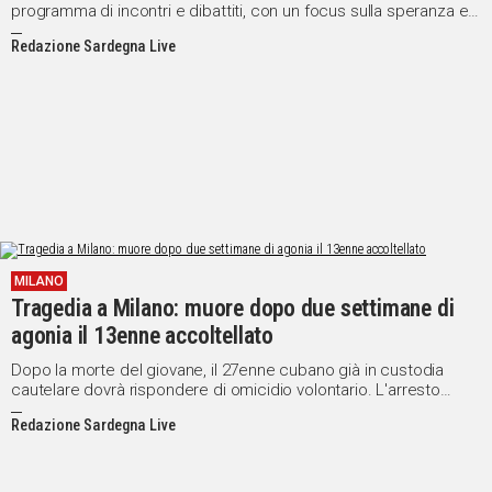
programma di incontri e dibattiti, con un focus sulla speranza e
l'impegno sociale, culminando con il premio "Persona fraterna"
Redazione Sardegna Live
MILANO
Tragedia a Milano: muore dopo due settimane di
agonia il 13enne accoltellato
Dopo la morte del giovane, il 27enne cubano già in custodia
cautelare dovrà rispondere di omicidio volontario. L'arresto
facilitato da una ferita alla mano del sospettato
Redazione Sardegna Live