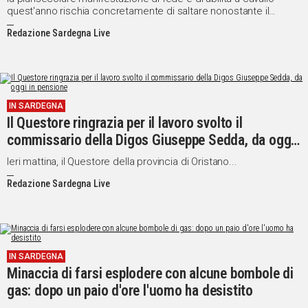
quest'anno rischia concretamente di saltare nonostante il
Comune, la Parrocchia e il Comitato organizzatore abbiano
Redazione Sardegna Live
posto in essere tutte le iniziative previste dalla normativa...
IN SARDEGNA
Il Questore ringrazia per il lavoro svolto il
commissario della Digos Giuseppe Sedda, da oggi
in pensione
Ieri mattina, il Questore della provincia di Oristano...
Redazione Sardegna Live
IN SARDEGNA
Minaccia di farsi esplodere con alcune bombole di
gas: dopo un paio d'ore l'uomo ha desistito