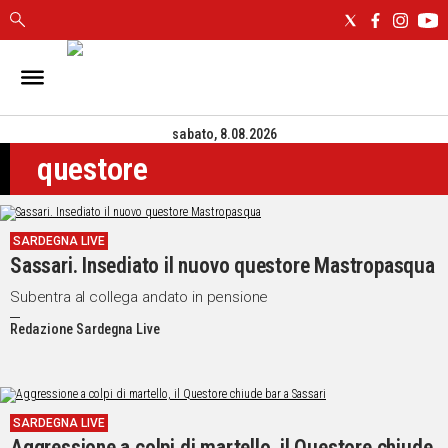
IN
SARDEGNA
sabato, 8.08.2026
CAGLIARI
questore
SASSARI
NUORO
ORISTANO
SARDEGNA LIVE
SULCIS
Sassari. Insediato il nuovo questore Mastropasqua
GALLURA
OGLIASTRA
Subentra al collega andato in pensione
MEDIO
Redazione Sardegna Live
CAMPIDANO
ALTRE
NOTIZIE
SARDEGNA LIVE
Aggressione a colpi di martello, il Questore chiude
POLITICA