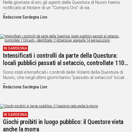
Nella giornata di ieri, gli agenti della Questura di Nuoro hanno
notificato al titolare di un “Compro Oro” di via...
Redazione Sardegna Live
IN SARDEGNA
Intensificati i controlli da parte della Questura:
locali pubblici passati al setaccio, controllate 1104
auto, identificate 1142persone, eseguite 14
Sono stati intensificati i controlli delle Volanti della Questura di
perquisizioni
Nuoro, che negli ultimi giorni hanno “passato al setaccio” locali
pubblici, circoli privati e i principali luoghi di ritrovo cittadino, ove
Redazione Sardegna Live
nei giorni precedenti erano stati segnalati numerosi episodi di
disturbo alla quiete pubblica e la presenza di pregiudicati dediti
all'uso, nonché allo smercio al minuto, di sostanze stupefacenti.
IN SARDEGNA
Giochi proibiti in luogo pubblico: il Questore vieta
anche la morra