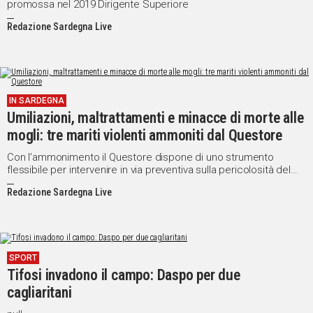
promossa nel 2019 Dirigente Superiore
Redazione Sardegna Live
IN SARDEGNA
Umiliazioni, maltrattamenti e minacce di morte alle
mogli: tre mariti violenti ammoniti dal Questore
Con l’ammonimento il Questore dispone di uno strumento
flessibile per intervenire in via preventiva sulla pericolosità del
maltrattante e per ripristinare condizioni di dignità e tutela delle
Redazione Sardegna Live
persone maltrattate.
SPORT
Tifosi invadono il campo: Daspo per due
cagliaritani