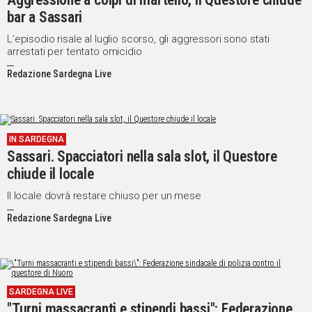
bar a Sassari
IN
ITALIA
L’episodio risale al luglio scorso, gli aggressori sono stati
NEL
arrestati per tentato omicidio
MONDO
Redazione Sardegna Live
SPORT
EVENTI
STORIE
IN SARDEGNA
Sassari. Spacciatori nella sala slot, il Questore
VIDEO
chiude il locale
Il locale dovrà restare chiuso per un mese
Vai
Redazione Sardegna Live
UNISCITI
AL CANALE
SARDEGNA LIVE
WHATSAPP
"Turni massacranti e stipendi bassi": Federazione