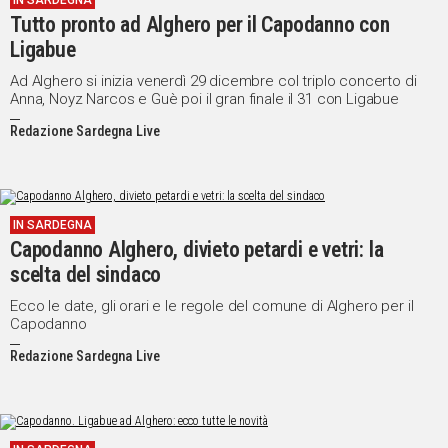
IN SARDEGNA
Tutto pronto ad Alghero per il Capodanno con
IN
ITALIA
Ligabue
NEL
Ad Alghero si inizia venerdì 29 dicembre col triplo concerto di
MONDO
Anna, Noyz Narcos e Guè poi il gran finale il 31 con Ligabue
SPORT
Redazione Sardegna Live
EVENTI
STORIE
VIDEO
IN SARDEGNA
Capodanno Alghero, divieto petardi e vetri: la
scelta del sindaco
Vai
Ecco le date, gli orari e le regole del comune di Alghero per il
Capodanno
Redazione Sardegna Live
UNISCITI
AL CANALE
WHATSAPP