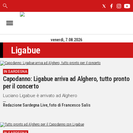
IN
SARDEGNA
venerdì, 7.08.2026
CAGLIARI
Ligabue
SASSARI
NUORO
ORISTANO
IN SARDEGNA
SULCIS
Capodanno: Ligabue arriva ad Alghero, tutto pronto
GALLURA
per il concerto
OGLIASTRA
MEDIO
Luciano Ligabue è arrivato ad Alghero
CAMPIDANO
Redazione Sardegna Live, foto di Francesco Salis
ALTRE
NOTIZIE
POLITICA