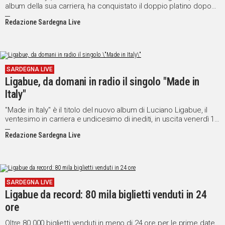
album della sua carriera, ha conquistato il doppio platino dopo
essere stato certificato platino a pochi giorni dall'uscita (record
Redazione Sardegna Live
dell'anno di vendita per un album nella prima settimana).
SARDEGNA LIVE
Ligabue, da domani in radio il singolo "Made in
Italy"
"Made in Italy" è il titolo del nuovo album di Luciano Ligabue, il
ventesimo in carriera e undicesimo di inediti, in uscita venerdì 18
e già in pre-order su ITunes.
Redazione Sardegna Live
SARDEGNA LIVE
Ligabue da record: 80 mila biglietti venduti in 24
ore
Oltre 80.000 biglietti venduti in meno di 24 ore per le prime date