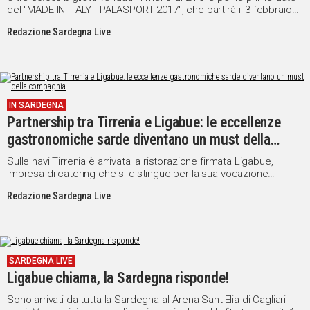
del "MADE IN ITALY - PALASPORT 2017", che partirà il 3 febbraio
da Roma, in cui Luciano Ligabue presenterà live i brani contenuti
Redazione Sardegna Live
nell`attesissimo disco di inediti "MADE IN ITALY", in uscita il 18
novembre, oltre ai suoi successi.
IN SARDEGNA
Partnership tra Tirrenia e Ligabue: le eccellenze
gastronomiche sarde diventano un must della
compagnia
Sulle navi Tirrenia è arrivata la ristorazione firmata Ligabue,
impresa di catering che si distingue per la sua vocazione
internazionale e il suo programma “well-being” orientato verso
Redazione Sardegna Live
un'alimentazione corretta ed equilibrata, nel rispetto delle
tradizioni e culture locali.
SARDEGNA LIVE
Ligabue chiama, la Sardegna risponde!
Sono arrivati da tutta la Sardegna all'Arena Sant'Elia di Cagliari