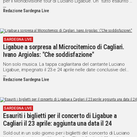
per il Mondovisione tour di Luciano Ligabue. Un “tutto esaurito”
fin dall'annuncio dell'arrivo in terra sarda del cantante emiliano a
Redazione Sardegna Live
conclusione del suo viaggio, durato un anno e mezzo, che lo ha
visto protagonista in varie città del mondo. Un successo
annunciato e confermato.
SARDEGNA LIVE
Ligabue a sorpresa al Microcitemico di Cagliari.
Ivano Argiolas: "Che soddisfazione"
Non solo musica. La tappa cagliaritana del cantante Luciano
Ligabue, impegnato il 23 e 24 aprile nelle date conclusive del
suo "Mondovisione" Tour, ha regalato un sorriso di gioia anche ai
Redazione Sardegna Live
pazienti dell'Ospedale Microcitemico di Cagliari che, a sorpresa,
hanno potuto conoscer il rocker di Correggio in un incontro
privato.
SARDEGNA LIVE
Esauriti i biglietti per il concerto di Ligabue a
Cagliari il 23 aprile: aggiunta una data il 24
Sold out in un solo giorno per i biglietti del concerto di Luciano