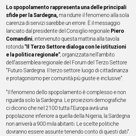
Lo spopolamento rappresenta una delle principali
IN
ITALIA
sfide per la Sardegna,
ma ridurre il fenomeno alla sola
NEL
carenza di servizi sarebbe un errore. È il messaggio
MONDO
lanciato dal presidente del Consiglio regionale
Piero
SPORT
Comandini
, intervenuto questa mattina alla tavola
EVENTI
rotonda
"Il Terzo Settore dialoga con le istituzioni
STORIE
e la politica regionale"
, organizzata nell'ambito
dell'assemblea regionale del Forum del Terzo Settore
VIDEO
"Futuro Sardegna. Il terzo settore luogo di cittadinanza
e protagonismo per comunità più giuste e inclusive".
Vai
"Il fenomeno dello spopolamento è complesso e non
riguarda solo la Sardegna. Le proiezioni demografiche
ci dicono che nel 2100 tutta l'Europa avrà una
UNISCITI
popolazione inferiore a quella della Nigeria, la Sardegna
AL CANALE
non arriverà a 900 mila abitanti. Le scelte politiche
WHATSAPP
dovranno essere assunte tenendo conto di questi dati".