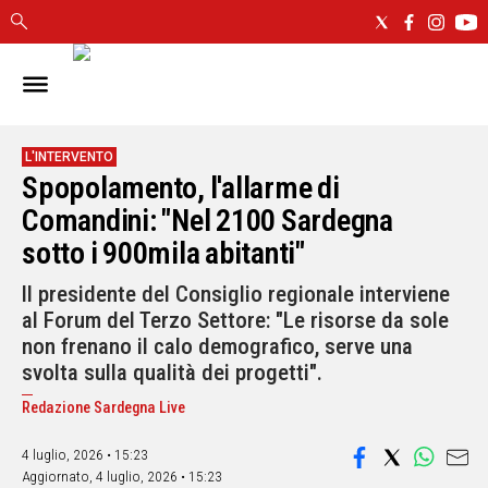
IN
SARDEGNA
CAGLIARI
L'INTERVENTO
Spopolamento, l'allarme di
SASSARI
NUORO
Comandini: "Nel 2100 Sardegna
ORISTANO
sotto i 900mila abitanti"
SULCIS
Il presidente del Consiglio regionale interviene
GALLURA
al Forum del Terzo Settore: "Le risorse da sole
OGLIASTRA
non frenano il calo demografico, serve una
MEDIO
svolta sulla qualità dei progetti".
CAMPIDANO
Redazione Sardegna Live
ALTRE
NOTIZIE
4 luglio, 2026 • 15:23
Aggiornato,
4 luglio, 2026 • 15:23
POLITICA