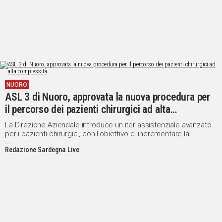
NUORO
ASL 3 di Nuoro, approvata la nuova procedura per
il percorso dei pazienti chirurgici ad alta
complessità
La Direzione Aziendale introduce un iter assistenziale avanzato
per i pazienti chirurgici, con l'obiettivo di incrementare la
sicurezza e l'efficienza delle operazioni
Redazione Sardegna Live