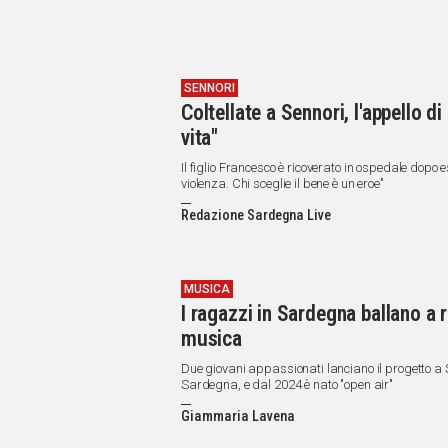
SENNORI
Coltellate a Sennori, l'appello d
vita"
Il figlio Francesco è ricoverato in ospedale dopo 
violenza. Chi sceglie il bene è un eroe"
Redazione Sardegna Live
MUSICA
I ragazzi in Sardegna ballano a ri
musica
Due giovani appassionati lanciano il progetto a S
Sardegna, e dal 2024 è nato "open air"
Giammaria Lavena