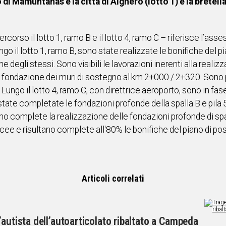
di Mamuntanas e la città di Alghero (lotto 1) e la bretell
corso il lotto 1, ramo B e il lotto 4, ramo C – riferisce l’a
go il lotto 1, ramo B, sono state realizzate le bonifiche del pia
degli stessi. Sono visibili le lavorazioni inerenti alla realiz
a fondazione dei muri di sostegno al km 2+000 / 2+320. Sono pre
Lungo il lotto 4, ramo C, con direttrice aeroporto, sono in fas
state completate le fondazioni profonde della spalla B e pila 
ano complete la realizzazione delle fondazioni profonde di spal
rincee e risultano complete all'80% le bonifiche del piano di po
Articoli correlati
’autista dell’autoarticolato ribaltato a Campeda