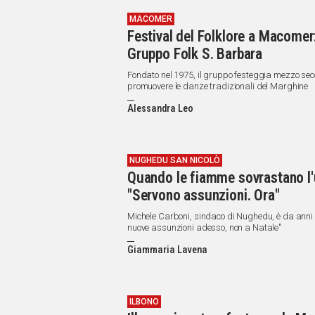
MACOMER
Festival del Folklore a Macomer:
Gruppo Folk S. Barbara
Fondato nel 1975, il gruppo festeggia mezzo secol
promuovere le danze tradizionali del Marghine
Alessandra Leo
NUGHEDU SAN NICOLÒ
Quando le fiamme sovrastano l'u
"Servono assunzioni. Ora"
Michele Carboni, sindaco di Nughedu, è da anni vo
nuove assunzioni adesso, non a Natale"
Giammaria Lavena
ILBONO