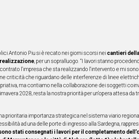
ici Antonio Piu si è recato nei giorni scorsi nei
cantieri dell
 realizzazione
, per un sopralluogo. “I lavori stanno proceden
ntrato l’impresa che sta realizzando l’intervento e mi sono a
criticità che riguardano delle interferenze di linee elettriche
riativa, ma contiamo nella collaborazione dei soggetti coinvo
a primavera 2028, resta la nostra priorità per un’opera attesa 
una prioritaria importanza strategica nel sistema viario regional
ssibilità ad una delle porte di ingresso alla Sardegna, rappre
ono stati consegnati i lavori per il completamento dell’