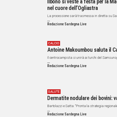
Ilbono si veste a festa per la M
nel cuore dell’Ogliastra
La processione sarà trasmessa in diretta su Sa
Redazione Sardegna Live
CALCIO
Antoine Makoumbou saluta il Cag
Il centrocampista si unirà ai turchi del Samsunspor
Redazione Sardegna Live
SALUTE
Dermatite nodulare dei bovini: va
Bartolazzi e Satta: "Pronta la strategia regional
Redazione Sardegna Live