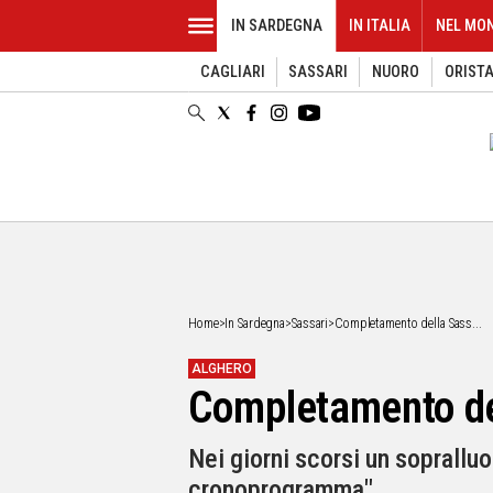
IN SARDEGNA
IN ITALIA
NEL MO
CAGLIARI
SASSARI
NUORO
ORIST
EVENTI
IN
SARDEGNA
CAGLIARI
SASSARI
NUORO
ORISTANO
SULCIS
GALLURA
OGLIASTRA
Home
>
In Sardegna
>
Sassari
>
Completamento della Sass...
MEDIO
CAMPIDANO
ALGHERO
Completamento del
ALTRE
NOTIZIE
Nei giorni scorsi un soprallu
POLITICA
cronoprogramma"