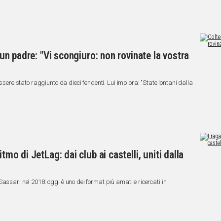
i un padre: "Vi scongiuro: non rovinate la vostra
essere stato raggiunto da dieci fendenti. Lui implora: "State lontani dalla
tmo di JetLag: dai club ai castelli, uniti dalla
assari nel 2018: oggi è uno dei format più amati e ricercati in