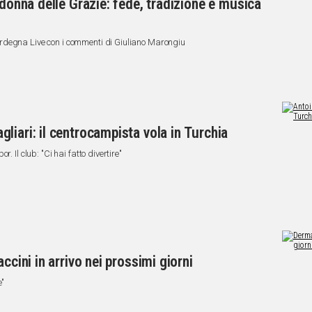
adonna delle Grazie: fede, tradizione e musica
rdegna Live con i commenti di Giuliano Marongiu
liari: il centrocampista vola in Turchia
. Il club: "Ci hai fatto divertire"
ccini in arrivo nei prossimi giorni
e"