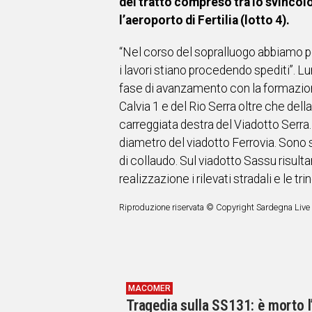
del tratto compreso tra lo svincolo 
l’aeroporto di Fertilia (lotto 4).
“Nel corso del sopralluogo abbiamo per
i lavori stiano procedendo spediti”. Lun
fase di avanzamento con la formazione 
Calvia 1 e del Rio Serra oltre che dell
carreggiata destra del Viadotto Serra. 
diametro del viadotto Ferrovia. Sono 
di collaudo. Sul viadotto Sassu risult
realizzazione i rilevati stradali e le t
Riproduzione riservata © Copyright Sardegna Live
MACOMER
Tragedia sulla SS131: è morto l