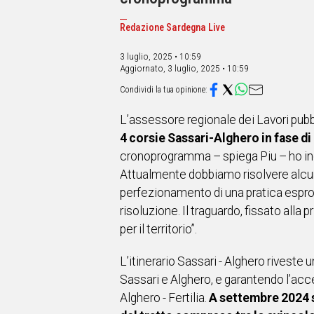
IN
ITALIA
Redazione Sardegna Live
NEL
MONDO
3 luglio, 2025 • 10:59
SPORT
Aggiornato,
3 luglio, 2025 • 10:59
EVENTI
STORIE
L’assessore regionale dei Lavori pubbl
VIDEO
4 corsie Sassari-Alghero in fase di
cronoprogramma – spiega Piu – ho inco
Attualmente dobbiamo risolvere alcune 
Vai
perfezionamento di una pratica esprop
risoluzione. Il traguardo, fissato all
UNISCITI
per il territorio”.
AL CANALE
L’itinerario Sassari - Alghero riveste 
WHATSAPP
Sassari e Alghero, e garantendo l’acce
Alghero - Fertilia.
A settembre 2024 s
Social