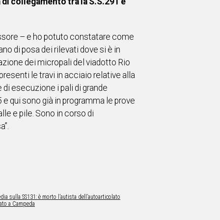
a di collegamento tra la S.S.291 e
ssessore – e ho potuto constatare come
no di posa dei rilevati dove si è in
zazione dei micropali del viadotto Rio
senti le travi in acciaio relative alla
e di esecuzione i pali di grande
5 e qui sono già in programma le prove
le e pile. Sono in corso di
sa”.