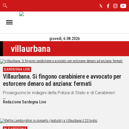
IN
SARDEGNA
giovedì, 6.08.2026
CAGLIARI
villaurbana
SASSARI
NUORO
ORISTANO
SARDEGNA LIVE
SULCIS
Villaurbana. Si fingono carabiniere e avvocato per
GALLURA
estorcere denaro ad anziana: fermati
OGLIASTRA
MEDIO
Proseguono le indagini della Polizia di Stato e di Carabinieri
CAMPIDANO
Redazione Sardegna Live
ALTRE
NOTIZIE
POLITICA