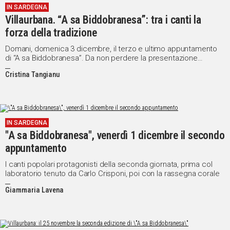
IN SARDEGNA
Villaurbana. “A sa Biddobranesa”: tra i canti la
Social
forza della tradizione
Domani, domenica 3 dicembre, il terzo e ultimo appuntamento
di “A sa Biddobranesa”. Da non perdere la presentazione
dell'opera: "Abbigliamento della comunità di Villaurbana tra
Cristina Tangianu
l’Ottocento e il Novecento"
IN SARDEGNA
"A sa Biddobranesa", venerdì 1 dicembre il secondo
appuntamento
I canti popolari protagonisti della seconda giornata, prima col
laboratorio tenuto da Carlo Crisponi, poi con la rassegna corale
Giammaria Lavena