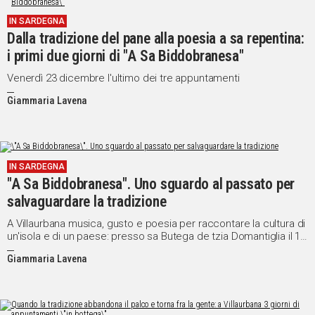
IN SARDEGNA
Dalla tradizione del pane alla poesia a sa repentina:
i primi due giorni di "A Sa Biddobranesa"
Venerdì 23 dicembre l'ultimo dei tre appuntamenti
Giammaria Lavena
IN SARDEGNA
"A Sa Biddobranesa". Uno sguardo al passato per
salvaguardare la tradizione
A Villaurbana musica, gusto e poesia per raccontare la cultura di
un'isola e di un paese: presso sa Butega de tzia Domantiglia il 16,
18 e 23 dicembre non perdete l'appuntamento con "A Sa
Giammaria Lavena
Biddobranesa"