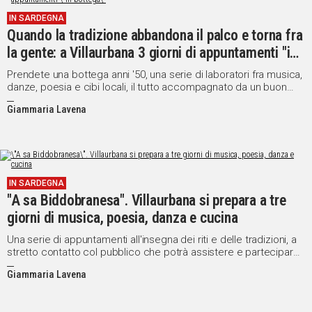
IN SARDEGNA
Quando la tradizione abbandona il palco e torna fra
la gente: a Villaurbana 3 giorni di appuntamenti "in
bottega"
Prendete una bottega anni '50, una serie di laboratori fra musica,
danze, poesia e cibi locali, il tutto accompagnato da un buon
bicchiere di vino: "A Sa Biddobranesa" rivivrà per tre giorni la
Giammaria Lavena
tradizione locale e isolana, una serie di imperdibili appuntamenti
a contatto con il pubblico
IN SARDEGNA
"A sa Biddobranesa". Villaurbana si prepara a tre
giorni di musica, poesia, danza e cucina
Una serie di appuntamenti all'insegna dei riti e delle tradizioni, a
stretto contatto col pubblico che potrà assistere e partecipare
da vicino presso "sa Butega de tzia Domantiglia": ecco il
Giammaria Lavena
programma completo