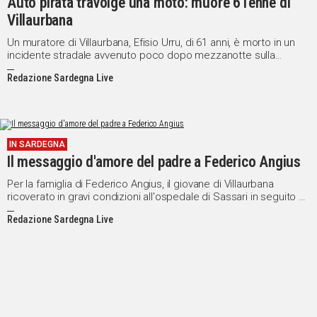
Auto pirata travolge una moto: muore 61enne di
Villaurbana
Un muratore di Villaurbana, Efisio Urru, di 61 anni, è morto in un
incidente stradale avvenuto poco dopo mezzanotte sulla
Statale 388 nel territorio di Simaxis. La moto sulla quale
Redazione Sardegna Live
viaggiava assieme alla moglie è stata travolta da un'auto che non
si è fermata. Urru è morto sul colpo.
IN SARDEGNA
Il messaggio d'amore del padre a Federico Angius
Per la famiglia di Federico Angius, il giovane di Villaurbana
ricoverato in gravi condizioni all'ospedale di Sassari in seguito a
un terribile incidente stradale, queste sono ore di lunga attesa e
Redazione Sardegna Live
di speranza.