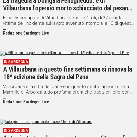
La tragedia a Donigala Fenugheddu: è di
Villaurbana l'operaio morto schiacciato dal pesante
cancello di ferro
E' un disoccupato di Villaurbana, Roberto Cauli, di 37 anni, la
vittima dell'incidente sul lavoro avvenuto intorno alle 10 di questa
mattina in una villa di campagna sulla Statale 292 a poco più di
Redazione Sardegna Live
un chilometro dall'abitato di Donigala Fenugheddu.
IN SARDEGNA
A Villaurbana in questo fine settimana si rinnova la
18^ edizione della Sagra del Pane
Villaurbana è la città del pane e in questo centro agricolo tra la
Marmilla e l'Arborea tutto profuma di antiche tradizioni che con
orgoglio vengono valorizzate e tramandate. Al pane prodotto
Redazione Sardegna Live
con ereditata esperienza il paese dedica una sagra che in
questo fine settimana rinnova la sua 18^ edizione.
IN SARDEGNA