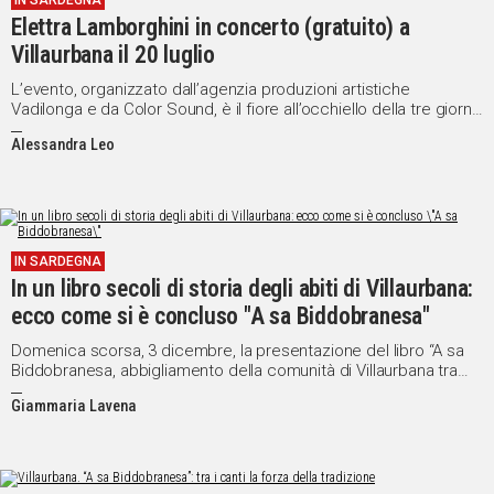
IN SARDEGNA
Elettra Lamborghini in concerto (gratuito) a
IN
ITALIA
Villaurbana il 20 luglio
NEL
L’evento, organizzato dall’agenzia produzioni artistiche
MONDO
Vadilonga e da Color Sound, è il fiore all’occhiello della tre giorni
di festeggiamenti dedicati alla patrona Santa Margherita
SPORT
Alessandra Leo
EVENTI
STORIE
VIDEO
IN SARDEGNA
In un libro secoli di storia degli abiti di Villaurbana:
ecco come si è concluso "A sa Biddobranesa"
Vai
Domenica scorsa, 3 dicembre, la presentazione del libro “A sa
Biddobranesa, abbigliamento della comunità di Villaurbana tra
l’Ottocento e il Novecento”
UNISCITI
Giammaria Lavena
AL CANALE
WHATSAPP