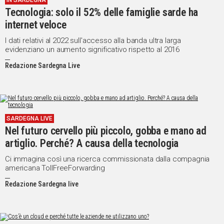
IN SARDEGNA
Tecnologia: solo il 52% delle famiglie sarde ha
IN
ITALIA
internet veloce
NEL
I dati relativi al 2022 sull'accesso alla banda ultra larga
MONDO
evidenziano un aumento significativo rispetto al 2016
SPORT
Redazione Sardegna Live
EVENTI
STORIE
VIDEO
SARDEGNA LIVE
Nel futuro cervello più piccolo, gobba e mano ad
artiglio. Perché? A causa della tecnologia
Vai
Ci immagina così una ricerca commissionata dalla compagnia
americana TollFreeForwarding
UNISCITI
Redazione Sardegna live
AL CANALE
WHATSAPP