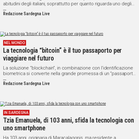
abitudini degli italiani, soprattutto per quanto riguarda uno degli
aspetti più importanti per la nostra quotidianità e persino per il
Redazione Sardegna Live
nostro lavoro: i computer.
NEL MONDO
La tecnologia “bitcoin” è il tuo passaporto per
viaggiare nel futuro
La soluzione “blockchain”, in combinazione con l'identificazione
biometrica si converte nella grande promessa di un “passaporto
elettronico” sul telefono cellulare
Redazione Sardegna Live
IN SARDEGNA
Tzia Emanuela, di 103 anni, sfida la tecnologia con
uno smartphone
Ha 103 anni, originaria di Maracalagonis, ma residente a