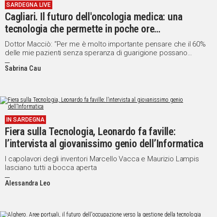
SARDEGNA LIVE
Cagliari. Il futuro dell'oncologia medica: una
tecnologia che permette in poche ore
l’identificazione dei punti deboli del cancro
Dottor Macciò: “Per me è molto importante pensare che il 60%
delle mie pazienti senza speranza di guarigione possano
salvarsi"
Sabrina Cau
IN SARDEGNA
Fiera sulla Tecnologia, Leonardo fa faville:
l’intervista al giovanissimo genio dell’Informatica
I capolavori degli inventori Marcello Vacca e Maurizio Lampis
lasciano tutti a bocca aperta
Alessandra Leo