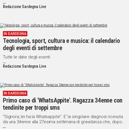
Roberto Mazzone, e ora con all'attivo ben 50 sedi su tutto il
Redazione Sardegna Live
territorio nazionale.
IN SARDEGNA
Tecnologia, sport, cultura e musica: il calendario
degli eventi di settembre
Tutte le date degli eventi
Redazione Sardegna Live
IN SARDEGNA
Primo caso di 'WhatsAppite'. Ragazza 34enne con
tendinite per troppi sms
"Signora, lei ha la Whatsappite". E' la singolare diagnosi ricevuta
da una 34enne alla 27esima settimana di gravidanza che, dopo
aver trascorso 6 ore di fila a digitare forsennatamente sul suo