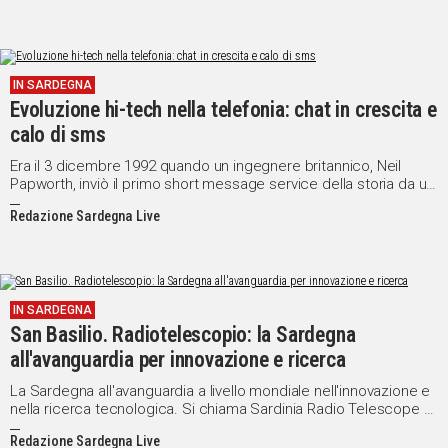
IN SARDEGNA
Evoluzione hi-tech nella telefonia: chat in crescita e
calo di sms
Era il 3 dicembre 1992 quando un ingegnere britannico, Neil
Papworth, inviò il primo short message service della storia da un
computer ad un cellulare su rete gsm. Il testo del messaggio
Redazione Sardegna Live
era “Merry Christmas”.
IN SARDEGNA
San Basilio. Radiotelescopio: la Sardegna
all'avanguardia per innovazione e ricerca
La Sardegna all'avanguardia a livello mondiale nell'innovazione e
nella ricerca tecnologica. Si chiama Sardinia Radio Telescope è
il secondo telescopio più grande al mondo e il primo in Europa,
Redazione Sardegna Live
ed é una delle più importanti eccellenze che l'Isola può vantare