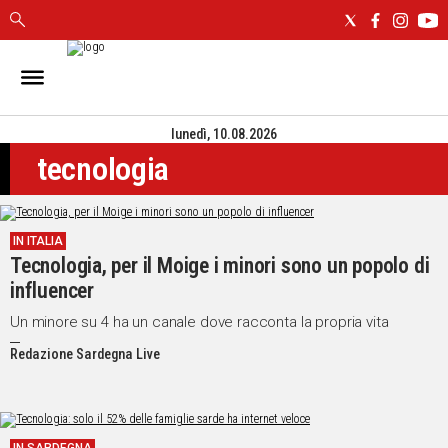
IN
SARDEGNA
lunedì, 10.08.2026
CAGLIARI
tecnologia
SASSARI
NUORO
ORISTANO
IN ITALIA
SULCIS
Tecnologia, per il Moige i minori sono un popolo di
GALLURA
influencer
OGLIASTRA
MEDIO
Un minore su 4 ha un canale dove racconta la propria vita
CAMPIDANO
Redazione Sardegna Live
ALTRE
NOTIZIE
POLITICA