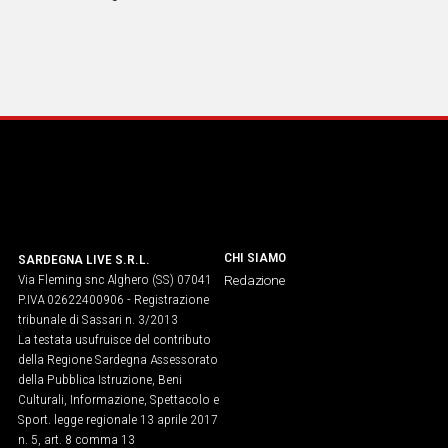
a livello mondiale nel campo delle scienze tecnologiche e
aerospaziali.
CHI SIAMO
SARDEGNA LIVE S.R.L.
Via Fleming snc Alghero (SS) 07041
Redazione
P.IVA 02622400906 - Registrazione
tribunale di Sassari n. 3/2013
La testata usufruisce del contributo
della Regione Sardegna Assessorato
della Pubblica Istruzione, Beni
Culturali, Informazione, Spettacolo e
Sport. legge regionale 13 aprile 2017
n. 5, art. 8 comma 13