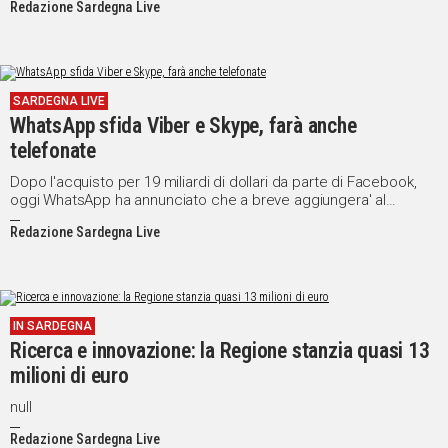
Redazione Sardegna Live
smartphone risposte ai messaggi di auguri ricevuti per Natale
tramite il servizio WhatsApp, si e' svegliata una mattina con un
dolore lancinante ai polsi.
SARDEGNA LIVE
WhatsApp sfida Viber e Skype, farà anche
telefonate
Dopo l'acquisto per 19 miliardi di dollari da parte di Facebook,
oggi WhatsApp ha annunciato che a breve aggiungera' al
servizio di messaggistica via Internet anche le chiamate vocali.
Redazione Sardegna Live
IN SARDEGNA
Ricerca e innovazione: la Regione stanzia quasi 13
milioni di euro
null
Redazione Sardegna Live