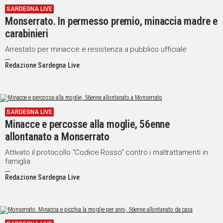
SARDEGNA LIVE
IN
Monserrato. In permesso premio, minaccia madre e
ITALIA
carabinieri
NEL
MONDO
Arrestato per minacce e resistenza a pubblico ufficiale
SPORT
Redazione Sardegna Live
EVENTI
STORIE
VIDEO
SARDEGNA LIVE
Minacce e percosse alla moglie, 56enne
allontanato a Monserrato
Vai
Attivato il protocollo "Codice Rosso" contro i maltrattamenti in
famiglia
Redazione Sardegna Live
UNISCITI
AL CANALE
WHATSAPP