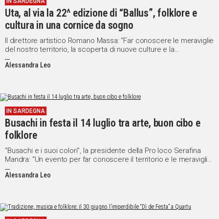
IN SARDEGNA
Uta, al via la 22^ edizione di “Ballus”, folklore e
Social
cultura in una cornice da sogno
Il direttore artistico Romano Massa: “Far conoscere le meraviglie
del nostro territorio, la scoperta di nuove culture e la
condivisione di valori e tradizioni sono i nostri obiettivi”
Alessandra Leo
IN SARDEGNA
Busachi in festa il 14 luglio tra arte, buon cibo e
folklore
“Busachi e i suoi colori”, la presidente della Pro loco Serafina
Mandra: “Un evento per far conoscere il territorio e le meraviglie
che lo caratterizzano”
Alessandra Leo