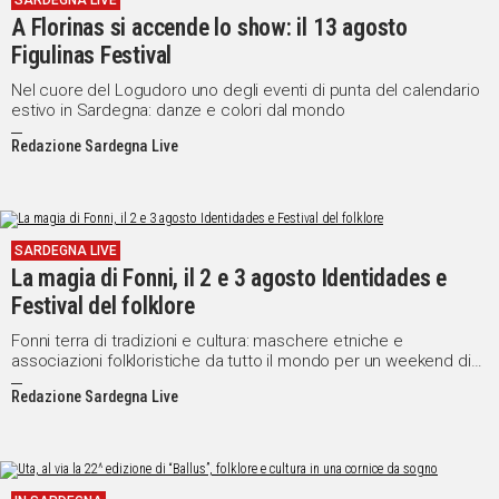
SARDEGNA LIVE
A Florinas si accende lo show: il 13 agosto
IN
ITALIA
Figulinas Festival
NEL
Nel cuore del Logudoro uno degli eventi di punta del calendario
MONDO
estivo in Sardegna: danze e colori dal mondo
SPORT
Redazione Sardegna Live
EVENTI
STORIE
VIDEO
SARDEGNA LIVE
La magia di Fonni, il 2 e 3 agosto Identidades e
Festival del folklore
Vai
Fonni terra di tradizioni e cultura: maschere etniche e
associazioni folkloristiche da tutto il mondo per un weekend di
spettacolo e intrattenimento
Redazione Sardegna Live
UNISCITI
AL CANALE
WHATSAPP