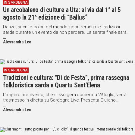
IN SARDEGNA
Un arcobaleno di culture a Uta: al via dal 1° al 5
agosto la 21^ edizione di “Ballus”
Danze, suoni e colori del mondo incontreranno le tradizioni
sarde durante un evento da non perdere. La serata finale sarà
trasmessa in diretta su Videolina e in streaming sulle
Alessandra Leo
piattaforme web di Sardegna Live
IN SARDEGNA
Tradizioni e cultura: “Dì de Festa”, prima rassegna
folkloristica sarda a Quartu Sant'Elena
L’imperdibile evento, che si svolgerà domenica 23 luglio, verrà
trasmesso in diretta su Sardegna Live. Presenta Giuliano
Marongiu
Alessandra Leo