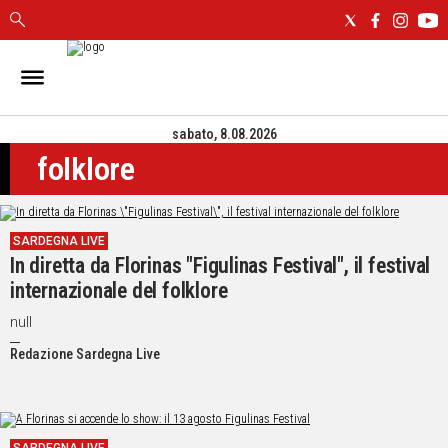
IN
SARDEGNA
sabato, 8.08.2026
CAGLIARI
folklore
SASSARI
NUORO
ORISTANO
SARDEGNA LIVE
SULCIS
In diretta da Florinas "Figulinas Festival", il festival
GALLURA
internazionale del folklore
OGLIASTRA
MEDIO
null
CAMPIDANO
Redazione Sardegna Live
ALTRE
NOTIZIE
POLITICA