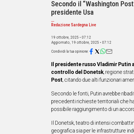
IN
Secondo il “Washington Post”,
ITALIA
presidente Usa
NEL
MONDO
Redazione Sardegna Live
SPORT
EVENTI
19 ottobre, 2025 • 07:12
Aggiornato,
19 ottobre, 2025 • 07:12
STORIE
VIDEO
Il presidente russo Vladimir Putin
controllo del Donetsk
, regione stra
Vai
Post
, citando due alti funzionari am
Secondo le fonti, Putin avrebbe ribadi
UNISCITI
precedenti richieste territoriali che h
AL CANALE
possibile raggiungimento di un accor
WHATSAPP
Il Donetsk, teatro di intensi combatti
geografica sia per le infrastrutture ind
Social