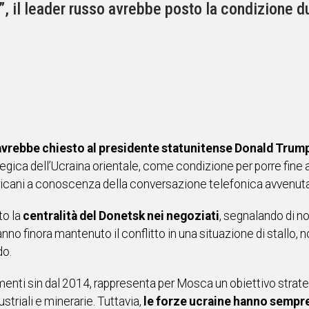
 il leader russo avrebbe posto la condizione du
 avrebbe chiesto al presidente statunitense Donald Trump 
tegica dell’Ucraina orientale, come condizione per porre fine a
ericani a conoscenza della conversazione telefonica avvenuta g
to la
centralità del Donetsk nei negoziati
, segnalando di no
anno finora mantenuto il conflitto in una situazione di stallo,
do.
menti sin dal 2014, rappresenta per Mosca un obiettivo strateg
ustriali e minerarie. Tuttavia,
le forze ucraine hanno sempr