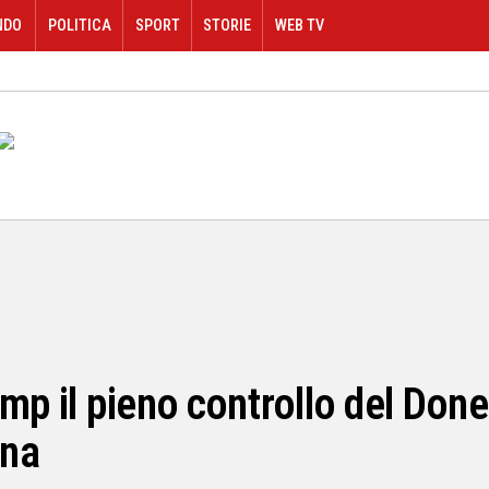
NDO
POLITICA
SPORT
STORIE
WEB TV
mp il pieno controllo del Don
ina