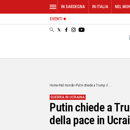
IN SARDEGNA
IN ITALIA
NEL MO
EVENTI
IN
SARDEGNA
CAGLIARI
SASSARI
NUORO
ORISTANO
SULCIS
GALLURA
OGLIASTRA
Home
>
Nel mondo
>
Putin chiede a Trump il ...
MEDIO
CAMPIDANO
GUERRA IN UCRAINA
Putin chiede a Tru
ALTRE
NOTIZIE
della pace in Ucra
POLITICA