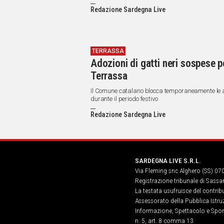
Redazione Sardegna Live
TERRASSA
Adozioni di gatti neri sospese 
Terrassa
Il Comune catalano blocca temporaneamente le ado
durante il periodo festivo
Redazione Sardegna Live
SARDEGNA LIVE S.R.L.
Via Fleming snc Alghero (SS) 07
Registrazione tribunale di Sassa
La testata usufruisce del contri
Assessorato della Pubblica Istruz
Informazione, Spettacolo e Sport
n. 5, art. 8 comma 13