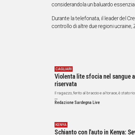
considerandola un baluardo essenziale 
Durante la telefonata, il leader del C
controllo di altre due regioni ucraine
CAGLIARI
Violenta lite sfocia nel sangue a
riservata
Il ragazzo, ferito al braccio e al torace, è stato r
Redazione Sardegna Live
KENYA
Schianto con l'auto in Kenya: 