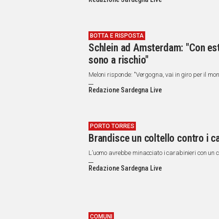
BOTTA E RISPOSTA
Schlein ad Amsterdam: "Con est
sono a rischio"
Meloni risponde: "Vergogna, vai in giro per il mo
Redazione Sardegna Live
PORTO TORRES
Brandisce un coltello contro i c
L’uomo avrebbe minacciato i carabinieri con un co
Redazione Sardegna Live
COMUNI