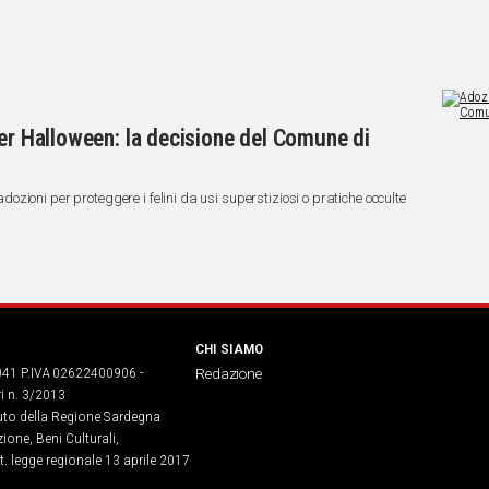
per Halloween: la decisione del Comune di
zioni per proteggere i felini da usi superstiziosi o pratiche occulte
CHI SIAMO
041 P.IVA 02622400906 -
Redazione
ri n. 3/2013
buto della Regione Sardegna
ione, Beni Culturali,
. legge regionale 13 aprile 2017