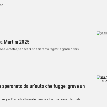
ion
ia Martini 2025
te e versatile, capace di spaziare tra registri e generi diversi"
e speronato da un'auto che fugge: grave un
rire: per l'uomo fratture alle gambe e trauma cranico facciale