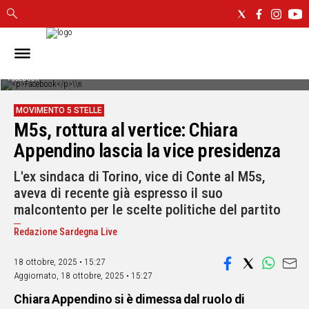
IN
SARDEGNA
Facebook
CAGLIARI
MOVIMENTO 5 STELLE
SASSARI
M5s, rottura al vertice: Chiara
NUORO
Appendino lascia la vice presidenza
ORISTANO
SULCIS
L'ex sindaca di Torino, vice di Conte al M5s,
GALLURA
aveva di recente già espresso il suo
OGLIASTRA
malcontento per le scelte politiche del partito
MEDIO
Redazione Sardegna Live
CAMPIDANO
18 ottobre, 2025 • 15:27
ALTRE
Aggiornato,
18 ottobre, 2025 • 15:27
NOTIZIE
Chiara Appendino si è dimessa dal ruolo di
POLITICA