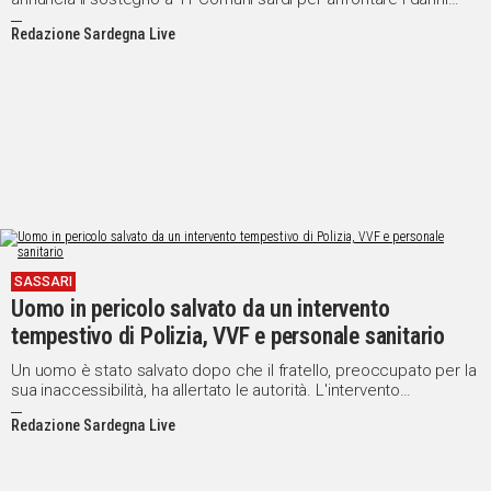
provocati da eventi calamitosi
Redazione Sardegna Live
SASSARI
Uomo in pericolo salvato da un intervento
tempestivo di Polizia, VVF e personale sanitario
Un uomo è stato salvato dopo che il fratello, preoccupato per la
sua inaccessibilità, ha allertato le autorità. L'intervento
coordinato ha permesso di superare la porta bloccata e
Redazione Sardegna Live
prestare i primi soccorsi