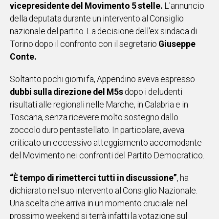
vicepresidente del Movimento 5 stelle.
L'annuncio
IN
della deputata durante un intervento al Consiglio
ITALIA
nazionale del partito. La decisione dell'ex sindaca di
NEL
Torino dopo il confronto con il segretario
Giuseppe
MONDO
Conte.
SPORT
EVENTI
Soltanto pochi giorni fa, Appendino aveva espresso
STORIE
dubbi sulla direzione del M5s
dopo i deludenti
risultati alle regionali nelle Marche, in Calabria e in
VIDEO
Toscana, senza ricevere molto sostegno dallo
zoccolo duro pentastellato. In particolare, aveva
Vai
criticato un eccessivo atteggiamento accomodante
del Movimento nei confronti del Partito Democratico.
UNISCITI
“È tempo di rimetterci tutti in discussione”
, ha
dichiarato nel suo intervento al Consiglio Nazionale.
AL CANALE
Una scelta che arriva in un momento cruciale: nel
WHATSAPP
prossimo weekend si terrà infatti la votazione sul