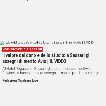
AVIS PROVINCIALE SASSARI
Il valore del dono e dello studio: a Sassari gli
assegni di merito Avis | IL VIDEO
All'Hotel Pegasus di Sassari, gli studenti donatori dell'Avis
Provinciale hanno ricevuto assegni di merito per il loro impegno
accademico e sociale, dimostrando come studio e altruismo
Redazione Sardegna Live
possano andare di pari passo