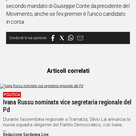
secondo mandato di Giuseppe Conte da presidente del
Social
Movimento, anche se l'ex premier è l'unico candidato
in corsa.
Articoli correlati
POLITICA
Ivana Russu nominata vice segretaria regionale del
Pd
Durante l'assemblea regionale a Tramatza, Silvio Lai annuncia la
nuova squadra dirigente del Partito Democratico, con Ivana
Russu come vice segretaria e l'inclusione di nuovi membri entro
Redazione Sardegna Live
la settimana