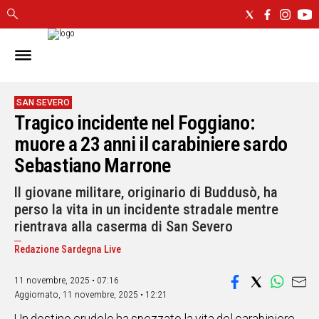
IN
SARDEGNA
CAGLIARI
SAN SEVERO
Tragico incidente nel Foggiano:
SASSARI
NUORO
muore a 23 anni il carabiniere sardo
ORISTANO
Sebastiano Marrone
SULCIS
Il giovane militare, originario di Buddusò, ha
GALLURA
perso la vita in un incidente stradale mentre
OGLIASTRA
rientrava alla caserma di San Severo
MEDIO
CAMPIDANO
Redazione Sardegna Live
11 novembre, 2025 • 07:16
ALTRE
NOTIZIE
Aggiornato,
11 novembre, 2025 • 12:21
POLITICA