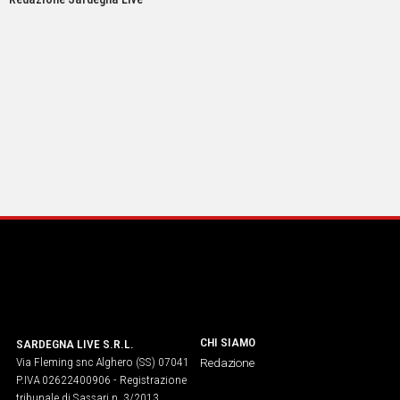
CHI SIAMO
SARDEGNA LIVE S.R.L.
Via Fleming snc Alghero (SS) 07041
Redazione
P.IVA 02622400906 - Registrazione
tribunale di Sassari n. 3/2013