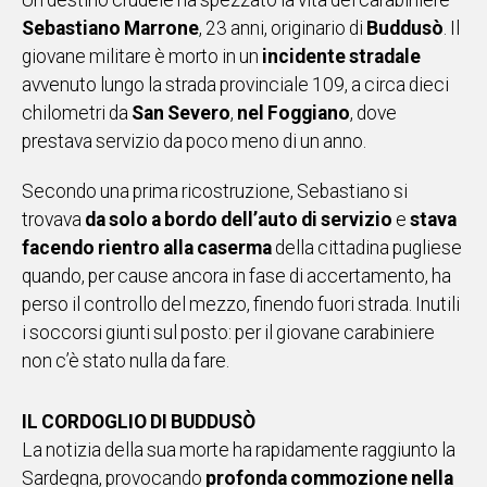
Un destino crudele ha spezzato la vita del carabiniere
IN
Sebastiano Marrone
, 23 anni, originario di
Buddusò
. Il
ITALIA
giovane militare è morto in un
incidente stradale
NEL
avvenuto lungo la strada provinciale 109, a circa dieci
MONDO
chilometri da
San Severo
,
nel Foggiano
, dove
SPORT
prestava servizio da poco meno di un anno.
EVENTI
STORIE
Secondo una prima ricostruzione, Sebastiano si
trovava
da solo a bordo dell’auto di servizio
e
stava
VIDEO
facendo rientro alla caserma
della cittadina pugliese
quando, per cause ancora in fase di accertamento, ha
perso il controllo del mezzo, finendo fuori strada. Inutili
Vai
i soccorsi giunti sul posto: per il giovane carabiniere
non c’è stato nulla da fare.
UNISCITI
IL CORDOGLIO DI BUDDUSÒ
AL CANALE
La notizia della sua morte ha rapidamente raggiunto la
WHATSAPP
Sardegna, provocando
profonda commozione
nella