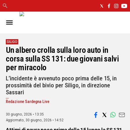
IN
SARDEGNA
CAGLIARI
SILIGO
Un albero crolla sulla loro auto in
SASSARI
NUORO
corsa sulla SS 131: due giovani salvi
ORISTANO
per miracolo
SULCIS
L’incidente è avvenuto poco prima delle 15, in
GALLURA
prossimità del bivio per Siligo, in direzione
OGLIASTRA
Sassari
MEDIO
CAMPIDANO
Redazione Sardegna Live
30 giugno, 2026 • 13:35
ALTRE
NOTIZIE
Aggiornato,
30 giugno, 2026 • 14:52
POLITICA