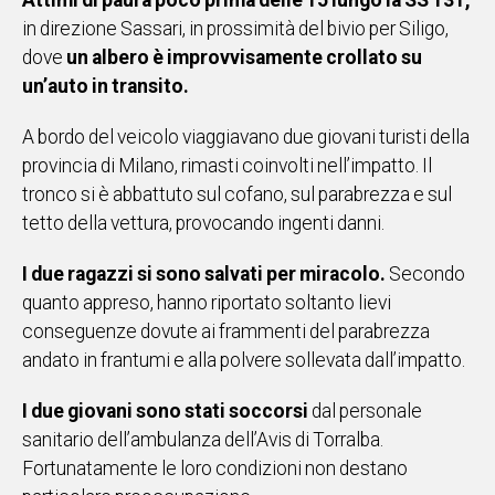
Attimi di paura poco prima delle 15 lungo la SS 131,
IN
in direzione Sassari, in prossimità del bivio per Siligo,
ITALIA
dove
un albero è improvvisamente crollato su
NEL
un’auto in transito.
MONDO
SPORT
A bordo del veicolo viaggiavano due giovani turisti della
EVENTI
provincia di Milano, rimasti coinvolti nell’impatto. Il
STORIE
tronco si è abbattuto sul cofano, sul parabrezza e sul
tetto della vettura, provocando ingenti danni.
VIDEO
I due ragazzi si sono salvati per miracolo.
Secondo
quanto appreso, hanno riportato soltanto lievi
Vai
conseguenze dovute ai frammenti del parabrezza
andato in frantumi e alla polvere sollevata dall’impatto.
UNISCITI
I due giovani sono stati soccorsi
dal personale
AL CANALE
sanitario dell’ambulanza dell’Avis di Torralba.
Fortunatamente le loro condizioni non destano
WHATSAPP