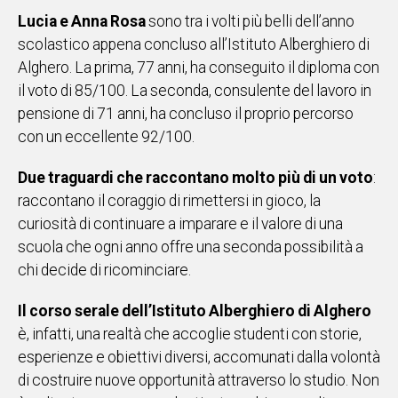
Lucia e Anna Rosa
sono tra i volti più belli dell’anno
IN
ITALIA
scolastico appena concluso all’Istituto Alberghiero di
NEL
Alghero. La prima, 77 anni, ha conseguito il diploma con
MONDO
il voto di 85/100. La seconda, consulente del lavoro in
SPORT
pensione di 71 anni, ha concluso il proprio percorso
EVENTI
con un eccellente 92/100.
STORIE
Due traguardi che raccontano molto più di un voto
:
VIDEO
raccontano il coraggio di rimettersi in gioco, la
curiosità di continuare a imparare e il valore di una
scuola che ogni anno offre una seconda possibilità a
Vai
chi decide di ricominciare.
Il corso serale dell’Istituto Alberghiero di Alghero
UNISCITI
è, infatti, una realtà che accoglie studenti con storie,
AL CANALE
esperienze e obiettivi diversi, accomunati dalla volontà
WHATSAPP
di costruire nuove opportunità attraverso lo studio. Non