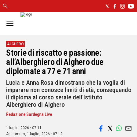
IN
SARDEGNA
CAGLIARI
ALGHERO
Storie di riscatto e passione:
SASSARI
NUORO
all’Alberghiero di Alghero due
ORISTANO
diplomate a 77 e 71 anni
SULCIS
Lucia e Anna Rosa dimostrano che la voglia di
GALLURA
imparare non conosce limiti di età, conseguendo
OGLIASTRA
il diploma al corso serale dell'Istituto
MEDIO
Alberghiero di Alghero
CAMPIDANO
Redazione Sardegna Live
ALTRE
NOTIZIE
1 luglio, 2026 • 07:11
Aggiornato,
1 luglio, 2026 • 07:12
POLITICA