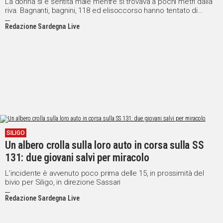
La donna si è sentita male mentre si trovava a pochi metri dalla
riva. Bagnanti, bagnini, 118 ed elisoccorso hanno tentato di
salvarle la vita, ma ogni soccorso si è rivelato vano
Redazione Sardegna Live
SILIGO
Un albero crolla sulla loro auto in corsa sulla SS
131: due giovani salvi per miracolo
L’incidente è avvenuto poco prima delle 15, in prossimità del
bivio per Siligo, in direzione Sassari
Redazione Sardegna Live