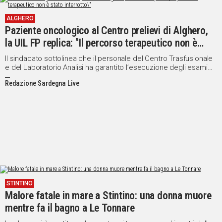
ALGHERO
Paziente oncologico al Centro prelievi di Alghero,
la UIL FP replica: "Il percorso terapeutico non è
stato interrotto"
Il sindacato sottolinea che il personale del Centro Trasfusionale
e del Laboratorio Analisi ha garantito l’esecuzione degli esami
necessari e invita a non mettere in discussione la
Redazione Sardegna Live
professionalità degli operatori sanitari
STINTINO
Malore fatale in mare a Stintino: una donna muore
mentre fa il bagno a Le Tonnare