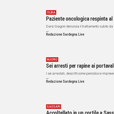
OLBIA
Paziente oncologica respinta al 
Dario Giagoni denuncia il trattamento subito da 
Redazione Sardegna Live
NUORO
Sei arresti per rapine ai portava
I sei arrestati, descritti come pericolosi e impre
Redazione Sardegna Live
SASSARI
Accoltellato in un cortile a Sass