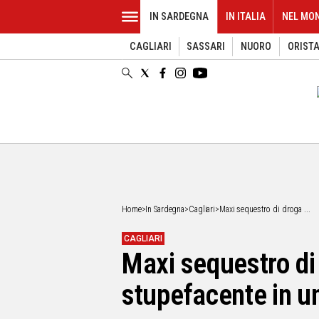
IN SARDEGNA
IN ITALIA
NEL MO
CAGLIARI
SASSARI
NUORO
ORIST
EVENTI
IN
SARDEGNA
CAGLIARI
SASSARI
NUORO
ORISTANO
SULCIS
GALLURA
OGLIASTRA
Home
>
In Sardegna
>
Cagliari
>
Maxi sequestro di droga ...
MEDIO
CAMPIDANO
CAGLIARI
Maxi sequestro di d
ALTRE
NOTIZIE
stupefacente in u
POLITICA