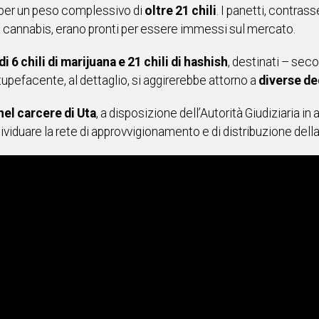
 per un peso complessivo di
oltre 21 chili
. I panetti, contrass
la cannabis, erano pronti per essere immessi sul mercato.
di 6 chili di marijuana e 21 chili di hashish
, destinati – seco
 stupefacente, al dettaglio, si aggirerebbe attorno a
diverse dec
nel carcere di Uta
, a disposizione dell’Autorità Giudiziaria in
ividuare la rete di approvvigionamento e di distribuzione della