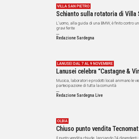
VILLA SAN PIETRO
Schianto sulla rotatoria di Villa
L'uomo, alla guida di una BMW, è finito contro u
gravi ferite
Redazione Sardegna
LANUSEI DAL 7 AL 9 NOVEMBRE
Lanusei celebra “Castagne & Vi
Musica, laboratori e prodotti locali animano le vi
partecipazione di tutta la comunità
Redazione Sardegna Live
OLBIA
Chiuso punto vendita Tecnomat di
Il punto vendita chiude, lasciando 24 dipendenti