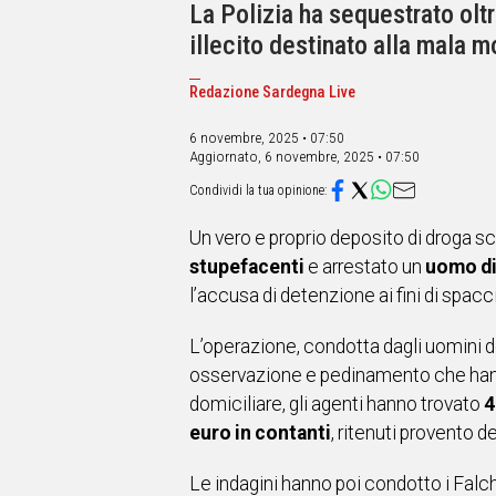
IN
La Polizia ha sequestrato oltr
ITALIA
illecito destinato alla mala m
NEL
MONDO
Redazione Sardegna Live
SPORT
EVENTI
6 novembre, 2025 • 07:50
Aggiornato,
6 novembre, 2025 • 07:50
STORIE
VIDEO
Un vero e proprio deposito di droga sc
stupefacenti
e arrestato un
uomo di
Vai
l’accusa di detenzione ai fini di spacc
L’operazione, condotta dagli uomini del
UNISCITI
osservazione e pedinamento che hanno 
AL CANALE
domiciliare, gli agenti hanno trovato
4
WHATSAPP
euro in contanti
, ritenuti provento de
Le indagini hanno poi condotto i Falchi
Social