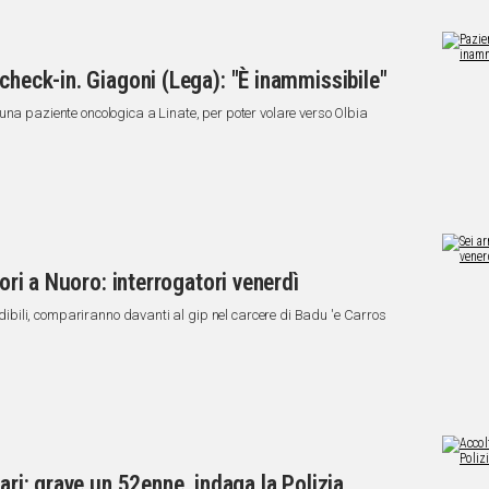
check-in. Giagoni (Lega): "È inammissibile"
una paziente oncologica a Linate, per poter volare verso Olbia
lori a Nuoro: interrogatori venerdì
vedibili, compariranno davanti al gip nel carcere di Badu 'e Carros
ari: grave un 52enne, indaga la Polizia