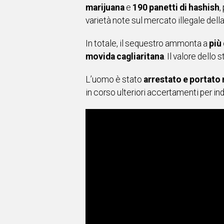
marijuana
e
190 panetti di hashish
,
varietà note sul mercato illegale del
In totale, il sequestro ammonta a
più 
movida cagliaritana
. Il valore dello
L’uomo è stato
arrestato e portato 
in corso ulteriori accertamenti per ind