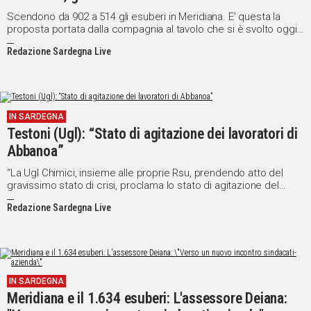
Scendono da 902 a 514 gli esuberi in Meridiana. E' questa la
proposta portata dalla compagnia al tavolo che si è svolto oggi
al Ministero dello Sviluppo economico, durante il quale non è
Redazione Sardegna Live
stato raggiunto un accordo tra società e sindacati.
IN SARDEGNA
Testoni (Ugl): “Stato di agitazione dei lavoratori di
Abbanoa”
“La Ugl Chimici, insieme alle proprie Rsu, prendendo atto del
gravissimo stato di crisi, proclama lo stato di agitazione del
personale e chiede un incontro urgente per affrontare con la
Redazione Sardegna Live
dovuta sensibilità le problematiche dei lavoratori”.
IN SARDEGNA
Meridiana e il 1.634 esuberi: L'assessore Deiana: