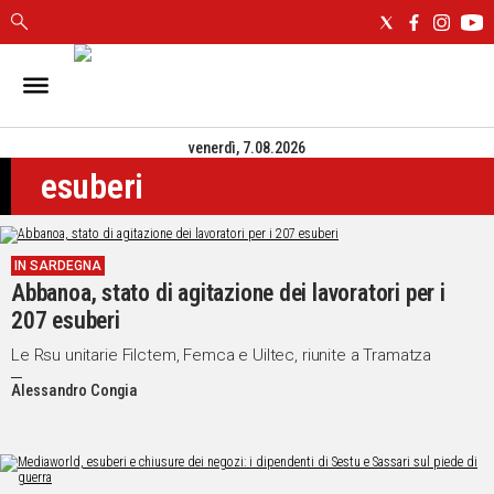
IN
SARDEGNA
venerdì, 7.08.2026
CAGLIARI
esuberi
SASSARI
NUORO
ORISTANO
IN SARDEGNA
SULCIS
Abbanoa, stato di agitazione dei lavoratori per i
GALLURA
207 esuberi
OGLIASTRA
MEDIO
Le Rsu unitarie Filctem, Femca e Uiltec, riunite a Tramatza
CAMPIDANO
Alessandro Congia
ALTRE
NOTIZIE
POLITICA