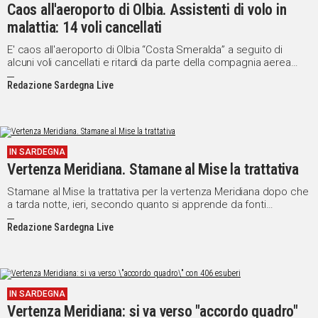
Caos all'aeroporto di Olbia. Assistenti di volo in
malattia: 14 voli cancellati
Social
E' caos all'aeroporto di Olbia “Costa Smeralda” a seguito di
alcuni voli cancellati e ritardi da parte della compagnia aerea
Meridiana.
Redazione Sardegna Live
IN SARDEGNA
Vertenza Meridiana. Stamane al Mise la trattativa
Stamane al Mise la trattativa per la vertenza Meridiana dopo che
a tarda notte, ieri, secondo quanto si apprende da fonti
sindacali, è stato trovato un accordo per la parte contrattuale
Redazione Sardegna Live
mentre è rimasta "inesplorata" la questione degli esuberi.
IN SARDEGNA
Vertenza Meridiana: si va verso "accordo quadro"