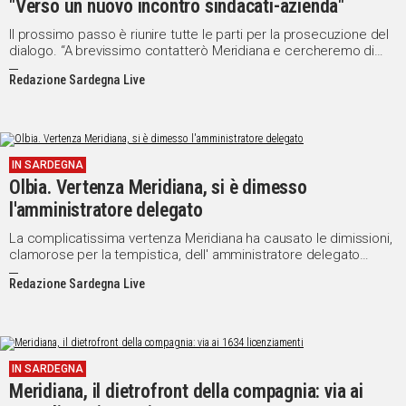
"Verso un nuovo incontro sindacati-azienda"
Il prossimo passo è riunire tutte le parti per la prosecuzione del
dialogo. “A brevissimo contatterò Meridiana e cercheremo di
costruire una base sulla quale mettere nuovamente, per la prima
Redazione Sardegna Live
volta dopo diverso tempo fuori dalle procedure di
licenziamento, azienda e sindacati attorno a un tavolo per
discutere dei problemi di prospettiva. La strada è molto difficile
- ha concluso il titolare dei Trasporti - ma abbiamo riscontrato
timidi segnali di disponibilità dalla dirigenza e altrettanto timidi
ma significativi segnali di disponibilità da parte dei sindacati".
IN SARDEGNA
Olbia. Vertenza Meridiana, si è dimesso
l'amministratore delegato
La complicatissima vertenza Meridiana ha causato le dimissioni,
clamorose per la tempistica, dell' amministratore delegato
Roberto Scaramella.
Redazione Sardegna Live
IN SARDEGNA
Meridiana, il dietrofront della compagnia: via ai