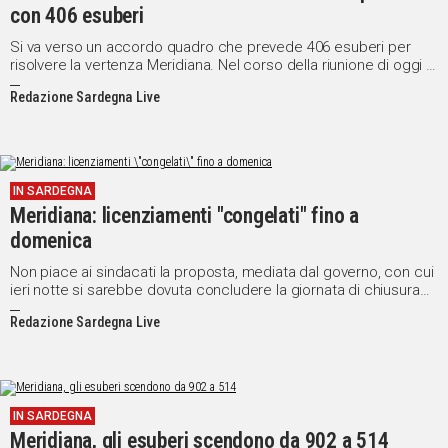
con 406 esuberi
Si va verso un accordo quadro che prevede 406 esuberi per
risolvere la vertenza Meridiana. Nel corso della riunione di oggi al
Mise - secondo quanto apprende l'Agi - e' stata raggiunta
Redazione Sardegna Live
un'intesa che prevede, in vista della partnership con la Qatar
Airways che entra al 49%
IN SARDEGNA
Meridiana: licenziamenti "congelati" fino a
domenica
Non piace ai sindacati la proposta, mediata dal governo, con cui
ieri notte si sarebbe dovuta concludere la giornata di chiusura
della procedura di mobilita' aperta da Meridiana per 955
Redazione Sardegna Live
dipendenti, a due giorni dalla fine della cassa integrazione
straordinaria concessa in vista di un accordo con Qatar Airways.
IN SARDEGNA
Meridiana, gli esuberi scendono da 902 a 514