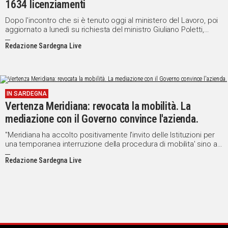
1634 licenziamenti
Dopo l'incontro che si è tenuto oggi al ministero del Lavoro, poi
aggiornato a lunedì su richiesta del ministro Giuliano Poletti,
Meridiana ha diffuso una nota in cui comunica la riapertura della
Redazione Sardegna Live
procedura di messa in mobilità dei 1634 dipendenti giudicati in
esubero.
IN SARDEGNA
Vertenza Meridiana: revocata la mobilità. La
mediazione con il Governo convince l'azienda.
"Meridiana ha accolto positivamente l'invito delle Istituzioni per
una temporanea interruzione della procedura di mobilita' sino al
21 ottobre 2014". Lo sottolinea la stessa azienda, in un
Redazione Sardegna Live
comunicato diramato dopo l'incontro di stasera.