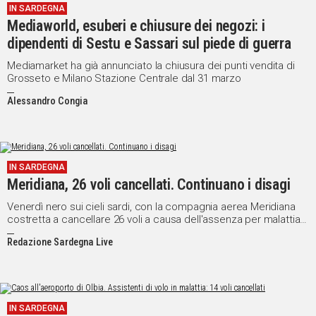
IN SARDEGNA
IN
Mediaworld, esuberi e chiusure dei negozi: i
ITALIA
dipendenti di Sestu e Sassari sul piede di guerra
NEL
MONDO
Mediamarket ha già annunciato la chiusura dei punti vendita di
Grosseto e Milano Stazione Centrale dal 31 marzo
SPORT
Alessandro Congia
EVENTI
STORIE
VIDEO
IN SARDEGNA
Meridiana, 26 voli cancellati. Continuano i disagi
Vai
Venerdì nero sui cieli sardi, con la compagnia aerea Meridiana
costretta a cancellare 26 voli a causa dell'assenza per malattia
di numerosi piloti e assistenti di volo, colpo di coda della lunga
Redazione Sardegna Live
vertenza sugli esuberi.
UNISCITI
AL CANALE
WHATSAPP
IN SARDEGNA