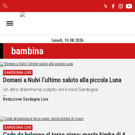
IN
SARDEGNA
lunedì, 10.08.2026
CAGLIARI
bambina
SASSARI
NUORO
ORISTANO
SARDEGNA LIVE
SULCIS
Domani a Nulvi l’ultimo saluto alla piccola Luna
GALLURA
OGLIASTRA
Un altro dramma ha colpito ieri il nord Sardegna
MEDIO
Redazione Sardegna Live
CAMPIDANO
ALTRE
NOTIZIE
SARDEGNA LIVE
Cade da balcone al terzo piano: morta bimba di 4
POLITICA