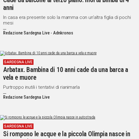
anni
IN
ITALIA
In casa era presente solo la mamma con un'altra figlia di pochi
NEL
mesi
MONDO
Redazione Sardegna Live - Adnkronos
SPORT
EVENTI
STORIE
SARDEGNA LIVE
Arbatax. Bambina di 10 anni cade da una barca a
VIDEO
vela e muore
Purtroppo inutili i tentativi di rianimarla
Vai
Redazione Sardegna Live
UNISCITI
AL CANALE
SARDEGNA LIVE
WHATSAPP
Si rompono le acque e la piccola Olimpia nasce in