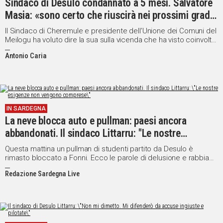
Sindaco di Desulo condannato a 5 mesi. Salvatore
Masia: «sono certo che riuscirà nei prossimi gradi
di giudizio a dimostrare le sue ragioni»
Il Sindaco di Cheremule e presidente dell’Unione dei Comuni del
Meilogu ha voluto dire la sua sulla vicenda che ha visto coinvolto
Luigi Littarru
Antonio Caria
IN SARDEGNA
La neve blocca auto e pullman: paesi ancora
abbandonati. Il sindaco Littarru: "Le nostre
esigenze non vengono comprese"
Questa mattina un pullman di studenti partito da Desulo è
rimasto bloccato a Fonni. Ecco le parole di delusione e rabbia
del primo cittadino di Desulo
Redazione Sardegna Live