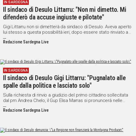
IN SARDEGNA
Il sindaco di Desulo Littarru: "Non mi dimetto. Mi
difenderò da accuse ingiuste e pilotate"
Gigi Littarru non si dimetterà da sindaco di Desulo. Aveva aperto
lui stesso a questa possibilità ieri, dopo essere stato rinviato a
giudizio dal Tribunale di Oristano per omissione di atti d'ufficio. Il
Redazione Sardegna Live
primo cittadino è accusato di non aver emesso un'ordinanza di
abbattimento di due maiali affetti da peste suina e dovrà
comparire davanti al giudice il prossimo 23 febbraio.
IN SARDEGNA
Il sindaco di Desulo Gigi Littarru: "Pugnalato alle
spalle dalla politica e lasciato solo"
Sulla richiesta di rinvio a giudizio del primo cittadino sollecitata
dal pm Andrea Chelo, il Gup Elisa Marras si pronuncerà nelle
prossimo ore.
Redazione Sardegna Live