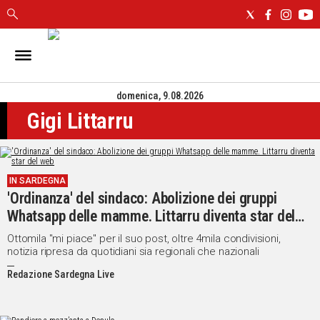
IN
SARDEGNA
domenica, 9.08.2026
CAGLIARI
Gigi Littarru
SASSARI
NUORO
ORISTANO
SULCIS
IN SARDEGNA
GALLURA
'Ordinanza' del sindaco: Abolizione dei gruppi
OGLIASTRA
Whatsapp delle mamme. Littarru diventa star del
MEDIO
web
Ottomila "mi piace" per il suo post, oltre 4mila condivisioni,
CAMPIDANO
notizia ripresa da quotidiani sia regionali che nazionali
Redazione Sardegna Live
ALTRE
NOTIZIE
POLITICA