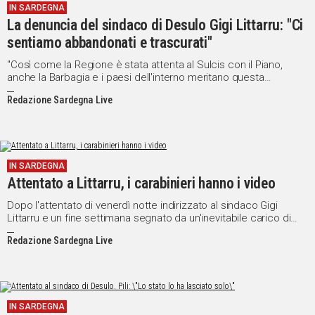
IN SARDEGNA
La denuncia del sindaco di Desulo Gigi Littarru: "Ci
sentiamo abbandonati e trascurati"
"Così come la Regione è stata attenta al Sulcis con il Piano,
anche la Barbagia e i paesi dell'interno meritano questa
attenzione, la stessa che dedica alle grandi città in termini di
Redazione Sardegna Live
risorse e progetti".
IN SARDEGNA
Attentato a Littarru, i carabinieri hanno i video
Dopo l'attentato di venerdì notte indirizzato al sindaco Gigi
Littarru e un fine settimana segnato da un'inevitabile carico di
reazioni, ieri a Desulo, con l'inizio della nuova settimana, la
Redazione Sardegna Live
situazione sembra essere ritornata alla normalità e l'attività
amministrativa ha ripreso i suoi ritmi quotidiani.
IN SARDEGNA