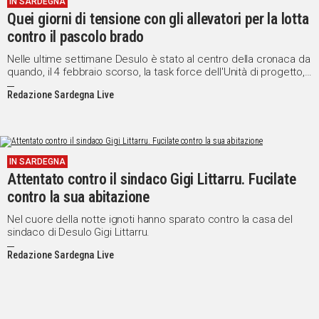
IN SARDEGNA
Quei giorni di tensione con gli allevatori per la lotta
contro il pascolo brado
Nelle ultime settimane Desulo è stato al centro della cronaca da
quando, il 4 febbraio scorso, la task force dell'Unità di progetto,
nell'ambito del piano di eradicazione della peste suina voluto
Redazione Sardegna Live
dalla Regione Sardegna, aveva abbattuto 23 maiali non ancora
regolarizzati.
IN SARDEGNA
Attentato contro il sindaco Gigi Littarru. Fucilate
contro la sua abitazione
Nel cuore della notte ignoti hanno sparato contro la casa del
sindaco di Desulo Gigi Littarru.
Redazione Sardegna Live