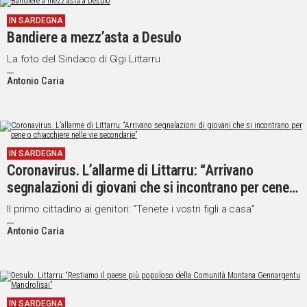
IN
IN SARDEGNA
ITALIA
Bandiere a mezz’asta a Desulo
NEL
La foto del Sindaco di Gigi Littarru
MONDO
SPORT
Antonio Caria
EVENTI
STORIE
VIDEO
IN SARDEGNA
Coronavirus. L’allarme di Littarru: “Arrivano
segnalazioni di giovani che si incontrano per cene o
Vai
chiacchiere nelle vie secondarie”
Il primo cittadino ai genitori: “Tenete i vostri figli a casa”
Antonio Caria
UNISCITI
AL CANALE
WHATSAPP
IN SARDEGNA