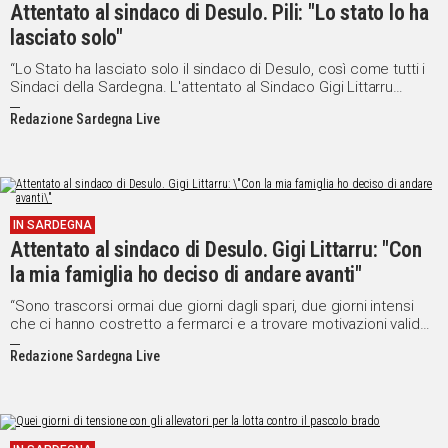
Attentato al sindaco di Desulo. Pili: "Lo stato lo ha
lasciato solo"
“Lo Stato ha lasciato solo il sindaco di Desulo, così come tutti i
Sindaci della Sardegna. L'attentato al Sindaco Gigi Littarru
avrebbe potuto avere conseguenze drammatiche e solo per un
Redazione Sardegna Live
caso fortuito non si è trasformato in tragedia. Tutto questo
nonostante le gravissime minacce e avvertimenti che lo stesso
Sindaco aveva pubblicamente ricevuto già nei mesi scorsi.
Nonostante questo nessun accorgimento, nessuna tutela
concreta ed efficace è stata adottata”.
IN SARDEGNA
Attentato al sindaco di Desulo. Gigi Littarru: "Con
la mia famiglia ho deciso di andare avanti"
“Sono trascorsi ormai due giorni dagli spari, due giorni intensi
che ci hanno costretto a fermarci e a trovare motivazioni valide
per andare avanti. Due giorni per riflettere se amministrare la
Redazione Sardegna Live
cosa pubblica valga lo spavento, valga la violazione della propria
casa. La casa è il luogo per ciascuno di noi più sicuro, dove
vivono e trovano riposo gli affetti più cari”.