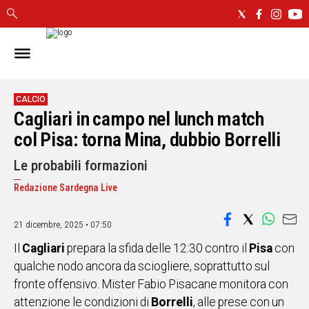
IN
SARDEGNA
CAGLIARI
CALCIO
Cagliari in campo nel lunch match
SASSARI
NUORO
col Pisa: torna Mina, dubbio Borrelli
ORISTANO
Le probabili formazioni
SULCIS
GALLURA
Redazione Sardegna Live
OGLIASTRA
MEDIO
21 dicembre, 2025 • 07:50
CAMPIDANO
Il
Cagliari
prepara la sfida delle 12:30 contro il
Pisa
con
qualche nodo ancora da sciogliere, soprattutto sul
ALTRE
fronte offensivo. Mister Fabio Pisacane monitora con
NOTIZIE
attenzione le condizioni di
Borrelli
, alle prese con un
POLITICA