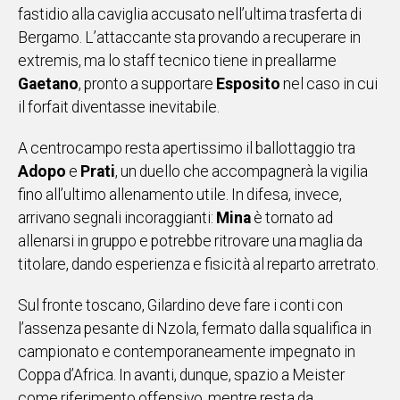
fastidio alla caviglia accusato nell’ultima trasferta di
IN
Bergamo. L’attaccante sta provando a recuperare in
ITALIA
extremis, ma lo staff tecnico tiene in preallarme
NEL
MONDO
Gaetano
, pronto a supportare
Esposito
nel caso in cui
SPORT
il forfait diventasse inevitabile.
EVENTI
A centrocampo resta apertissimo il ballottaggio tra
STORIE
Adopo
e
Prati
, un duello che accompagnerà la vigilia
fino all’ultimo allenamento utile. In difesa, invece,
VIDEO
arrivano segnali incoraggianti:
Mina
è tornato ad
allenarsi in gruppo e potrebbe ritrovare una maglia da
Vai
titolare, dando esperienza e fisicità al reparto arretrato.
Sul fronte toscano, Gilardino deve fare i conti con
UNISCITI
l’assenza pesante di Nzola, fermato dalla squalifica in
AL CANALE
campionato e contemporaneamente impegnato in
Coppa d’Africa. In avanti, dunque, spazio a Meister
WHATSAPP
come riferimento offensivo, mentre resta da