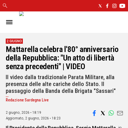
IN
SARDEGNA
CAGLIARI
2 GIUGNO
Mattarella celebra l'80° anniversario
SASSARI
NUORO
della Repubblica: "Un atto di libertà
ORISTANO
senza precedenti" | VIDEO
SULCIS
Il video dalla tradizionale Parata Militare, alla
GALLURA
presenza delle alte cariche dello Stato. Il
OGLIASTRA
passaggio della Banda della Brigata "Sassari"
MEDIO
CAMPIDANO
Redazione Sardegna Live
2 giugno, 2026 • 18:19
ALTRE
NOTIZIE
Aggiornato,
2 giugno, 2026 • 18:23
POLITICA