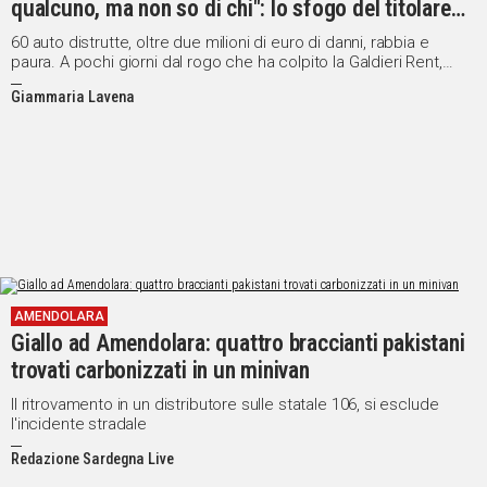
qualcuno, ma non so di chi": lo sfogo del titolare
dell’autonoleggio
60 auto distrutte, oltre due milioni di euro di danni, rabbia e
paura. A pochi giorni dal rogo che ha colpito la Galdieri Rent,
Stefano Ledda racconta a Sardegna Live: "Non mi sento più al
Giammaria Lavena
sicuro e non mi sento protetto"
AMENDOLARA
Giallo ad Amendolara: quattro braccianti pakistani
trovati carbonizzati in un minivan
Il ritrovamento in un distributore sulle statale 106, si esclude
l'incidente stradale
Redazione Sardegna Live