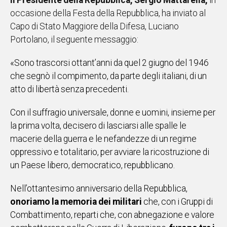
Il Presidente della Repubblica, Sergio Mattarella,
in
IN
occasione della Festa della Repubblica, ha inviato al
ITALIA
Capo di Stato Maggiore della Difesa, Luciano
NEL
Portolano, il seguente messaggio:
MONDO
SPORT
«Sono trascorsi ottant’anni da quel 2 giugno del 1946
EVENTI
che segnò il compimento, da parte degli italiani, di un
STORIE
atto di libertà senza precedenti.
Con il suffragio universale, donne e uomini, insieme per
VIDEO
la prima volta, decisero di lasciarsi alle spalle le
macerie della guerra e le nefandezze di un regime
Vai
oppressivo e totalitario, per avviare la ricostruzione di
un Paese libero, democratico, repubblicano.
UNISCITI
Nell’ottantesimo anniversario della Repubblica,
AL CANALE
onoriamo la memoria dei militari
che, con i Gruppi di
Combattimento, reparti che, con abnegazione e valore
WHATSAPP