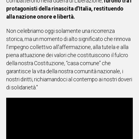
combatterono nella Guerra di Liberazione,
furono tra i
protagonisti della rinascita d’Italia, restituendo
Social
alla nazione onore e libertà.
Non celebriamo oggi solamente una ricorrenza
storica, ma un momento di alto significato che rinnova
l’impegno collettivo all’affermazione, alla tutela e alla
piena attuazione dei valori che costituiscono il fulcro
della nostra Costituzione, “casa comune” che
garantisce la vita della nostra comunità nazionale, i
nostri diritti, richiamandoci al contempo ai nostri doveri
di solidarietà."