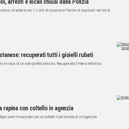
i, arresti e locali chiusi dalla Polizia
tadina straniera con 1,1 chili di cocaina e il fermo di due ladri nei lidi di
tanese: recuperati tutti i gioielli rubati
to in casa di un noto professionista. Recuperata l'intera refurtiva
 rapina con coltello in agenzia
opo aver minacciato con un coltello il personale di un'agenzia