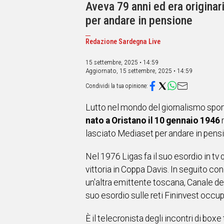
IN
Aveva 79 anni ed era originar
ITALIA
per andare in pensione
NEL
MONDO
Redazione Sardegna Live
SPORT
EVENTI
15 settembre, 2025 • 14:59
Aggiornato,
15 settembre, 2025 • 14:59
STORIE
VIDEO
Lutto nel mondo del giornalismo spor
nato a Oristano il 10 gennaio 1946
Vai
lasciato Mediaset per andare in pens
Nel 1976 Ligas fa il suo esordio in tv
UNISCITI
vittoria in Coppa Davis. In seguito c
AL CANALE
un'altra emittente toscana, Canale dei
WHATSAPP
suo esordio sulle reti Fininvest occupa
È il telecronista degli incontri di box
Social