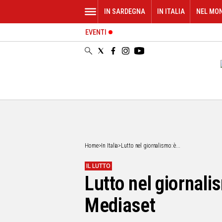
IN SARDEGNA
IN ITALIA
NEL MO
EVENTI
IN
SARDEGNA
CAGLIARI
SASSARI
NUORO
ORISTANO
SULCIS
GALLURA
OGLIASTRA
Home
>
In Italia
>
Lutto nel giornalismo: è...
MEDIO
CAMPIDANO
IL LUTTO
Lutto nel giornali
ALTRE
NOTIZIE
Mediaset
POLITICA