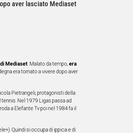
 dopo aver lasciato Mediaset
o di Mediaset
. Malato da tempo,
era
rdegna era tornato a vivere dopo aver
cola Pietrangeli, protagonisti della
l tennis. Nel 1979 Ligas passa ad
oda a Elefante Tv poi nel 1984 fa il
le+). Quindi si occupa di ippica e di