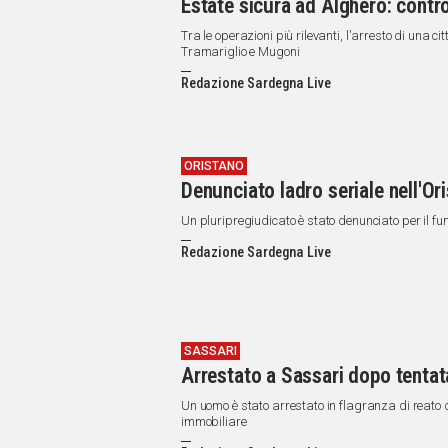
Estate sicura ad Alghero: controll
Tra le operazioni più rilevanti, l'arresto di una cit
Tramariglio e Mugoni
Redazione Sardegna Live
ORISTANO
Denunciato ladro seriale nell'Oris
Un pluripregiudicato è stato denunciato per il fur
Redazione Sardegna Live
SASSARI
Arrestato a Sassari dopo tentata
Un uomo è stato arrestato in flagranza di reato d
immobiliare