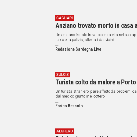
CAGLIARI
Anziano trovato morto in casa a
Un anziano è stato trovato senza vita nel suo app
fuoco e la polizia, allertati dai vicini
Redazione Sardegna Live
SULCIS
Turista colto da malore a Porto 
Un turista straniero, pare affetto da problemi ca
dal medico giunto in elicottero
Enrico Bessolo
ALGHERO