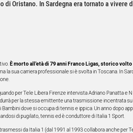
io di Oristano. In Sardegna era tornato a vivere
tivo.
È morto all'età di 79 anni Franco Ligas, storico volt
ma la sua carriera professionale si è svolta in Toscana. In Sa
ione.
 quando per Tele Libera Firenze intervista Adriano Panatta e Ni
ondurrà per la stessa emittente una trasmissione incentrata su
 Bambini dove si occupa di tennis e ippica. Un anno dopo appr
ndosi di pugilato, tennis ed è conduttore di Italia 1 Sport.
e trasmessi da Italia 1 (dal 1991 al 1993 collabora anche per Te