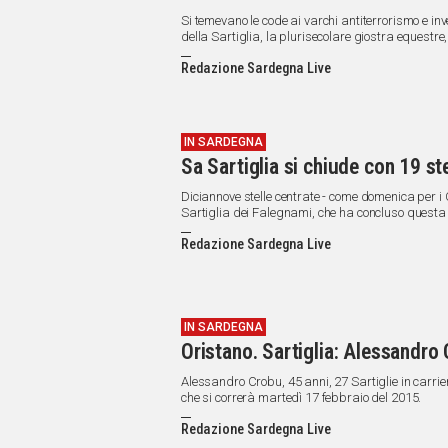
Si temevano le code ai varchi antiterrorismo e inv
della Sartiglia, la plurisecolare giostra equestr
Oristano sotto il segno del Gremio dei Contadini 
Redazione Sardegna Live
IN SARDEGNA
Sa Sartiglia si chiude con 19 st
Diciannove stelle centrate - come domenica per i 
Sartiglia dei Falegnami, che ha concluso questa s
Cumponidori, Alessandro Corbu, con lo stocco.
Redazione Sardegna Live
IN SARDEGNA
Oristano. Sartiglia: Alessandr
Alessandro Crobu, 45 anni, 27 Sartiglie in carrie
che si correrà martedì 17 febbraio del 2015.
Redazione Sardegna Live