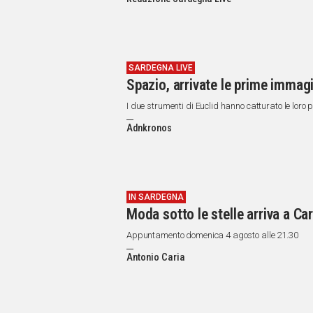
IN
ITALIA
NEL
MONDO
SPORT
SARDEGNA LIVE
Spazio, arrivate le prime immagin
EVENTI
STORIE
I due strumenti di Euclid hanno catturato le loro
Adnkronos
VIDEO
Vai
IN SARDEGNA
Moda sotto le stelle arriva a C
UNISCITI
Appuntamento domenica 4 agosto alle 21.30
AL CANALE
Antonio Caria
WHATSAPP
Social