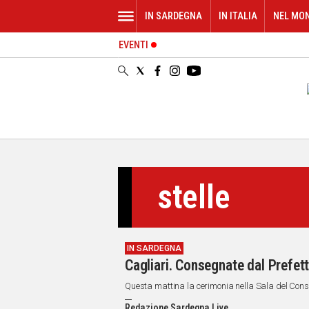
IN SARDEGNA
IN ITALIA
NEL MO
EVENTI
IN
SARDEGNA
CAGLIARI
SASSARI
NUORO
ORISTANO
SULCIS
GALLURA
stelle
OGLIASTRA
MEDIO
CAMPIDANO
IN SARDEGNA
ALTRE
Cagliari. Consegnate dal Prefett
NOTIZIE
Questa mattina la cerimonia nella Sala del Cons
POLITICA
Redazione Sardegna Live