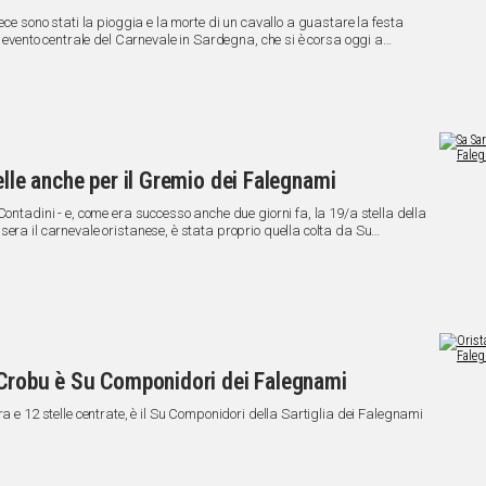
ece sono stati la pioggia e la morte di un cavallo a guastare la festa
e, evento centrale del Carnevale in Sardegna, che si è corsa oggi a
con la partecipazione di 126 cavalli.
elle anche per il Gremio dei Falegnami
Contadini - e, come era successo anche due giorni fa, la 19/a stella della
era il carnevale oristanese, è stata proprio quella colta da Su
o Crobu è Su Componidori dei Falegnami
ra e 12 stelle centrate, è il Su Componidori della Sartiglia dei Falegnami