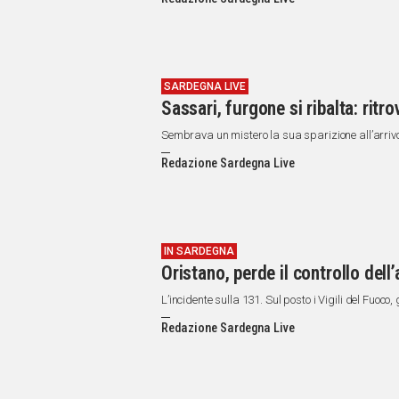
IN
ITALIA
NEL
MONDO
SPORT
SARDEGNA LIVE
Sassari, furgone si ribalta: rit
EVENTI
STORIE
Sembrava un mistero la sua sparizione all’arrivo
Redazione Sardegna Live
VIDEO
Vai
IN SARDEGNA
Oristano, perde il controllo dell’
UNISCITI
L’incidente sulla 131. Sul posto i Vigili del Fuoco,
AL CANALE
Redazione Sardegna Live
WHATSAPP
Social