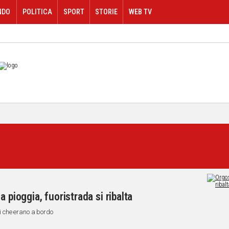
NDO
POLITICA
SPORT
STORIE
WEB TV
a pioggia, fuoristrada si ribalta
ani che erano a bordo