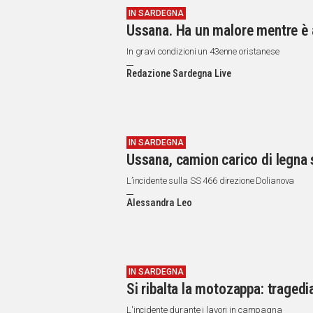
IN SARDEGNA
Ussana. Ha un malore mentre è al
In gravi condizioni un 43enne oristanese
Redazione Sardegna Live
IN SARDEGNA
Ussana, camion carico di legna s
L’incidente sulla SS 466 direzione Dolianova
Alessandra Leo
IN SARDEGNA
Si ribalta la motozappa: tragedia
L'incidente durante i lavori in campagna