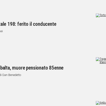
atale 198: ferito il conducente
sei
 ribalta, muore pensionato 85enne
di San Benedetto