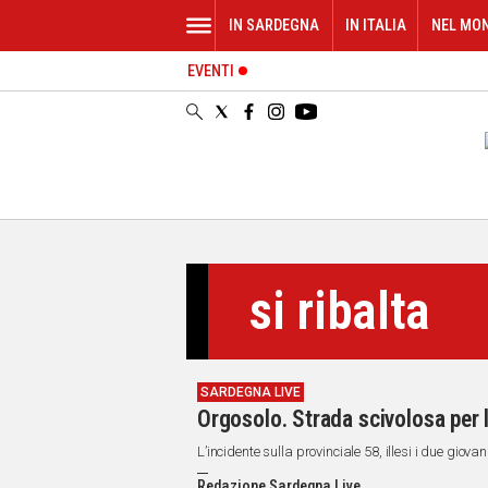
IN SARDEGNA
IN ITALIA
NEL MO
EVENTI
IN
SARDEGNA
CAGLIARI
SASSARI
NUORO
ORISTANO
SULCIS
GALLURA
si ribalta
OGLIASTRA
MEDIO
CAMPIDANO
SARDEGNA LIVE
ALTRE
Orgosolo. Strada scivolosa per l
NOTIZIE
L’incidente sulla provinciale 58, illesi i due giov
POLITICA
Redazione Sardegna Live