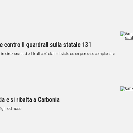
e contro il guardrail sulla statale 131
È stata temporaneamente chiusa la carreggiata in direzione sud e il traffico è stato deviato su un percorso complanare
a e si ribalta a Carbonia
gili del fuoco