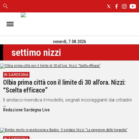
IN
SARDEGNA
venerdì, 7.08.2026
CAGLIARI
settimo nizzi
SASSARI
NUORO
ORISTANO
IN SARDEGNA
SULCIS
Olbia prima città con il limite di 30 all'ora. Nizzi:
GALLURA
“Scelta efficace”
OGLIASTRA
MEDIO
Il sindaco rivendica il modello, segnali incoraggianti dai cittadini
CAMPIDANO
Redazione Sardegna Live
ALTRE
NOTIZIE
POLITICA