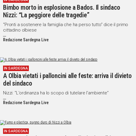
IN SARDEGNA
Bimbo morto in esplosione a Bados. Il sindaco
IN
ITALIA
Nizzi: “La peggiore delle tragedie”
NEL
“Pronti a sostenere la famiglia che ha perso tutto” dice il primo
MONDO
cittadino olbiese
SPORT
Redazione Sardegna Live
EVENTI
STORIE
VIDEO
IN SARDEGNA
A Olbia vietati i palloncini alle feste: arriva il divieto
del sindaco
Vai
Nizzi: “L'ordinanza ha lo scopo di tutelare l'ambiente”
Redazione Sardegna Live
UNISCITI
AL CANALE
WHATSAPP
IN SARDEGNA