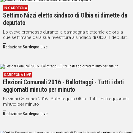
IN SARDEGNA
Settimo Nizzi eletto sindaco di Olbia si dimette da
deputato
Lo aveva promesso durante la campagna elettorale ed ora, a
due settimane dalla sua investitura a sindaco di Olbia, il deputato
di Forza Italia Settimo Nizzi ha rassegnato le dimissioni dal
Redazione Sardegna Live
Parlamento.
SARDEGNA LIVE
Elezioni Comunali 2016 - Ballottaggi - Tutti i dati
aggiornati minuto per minuto
Elezioni Comunali 2016 - Ballottaggi a Olbia - Tutti i dati aggiornati
minuto per minuto
Redazione Sardegna Live