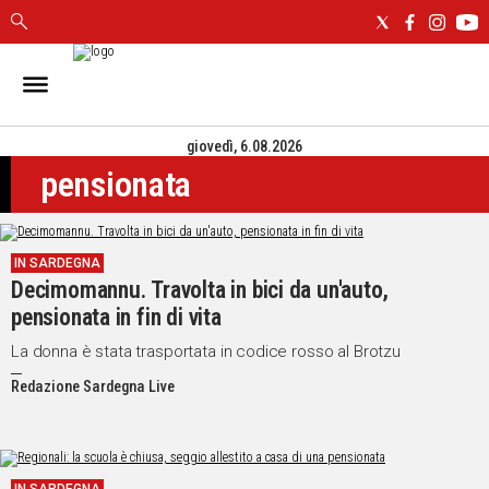
IN
SARDEGNA
giovedì, 6.08.2026
CAGLIARI
pensionata
SASSARI
NUORO
ORISTANO
IN SARDEGNA
SULCIS
Decimomannu. Travolta in bici da un'auto,
GALLURA
pensionata in fin di vita
OGLIASTRA
MEDIO
La donna è stata trasportata in codice rosso al Brotzu
CAMPIDANO
Redazione Sardegna Live
ALTRE
NOTIZIE
POLITICA