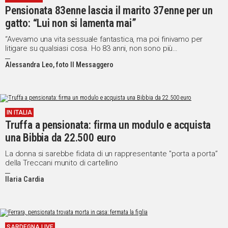
Pensionata 83enne lascia il marito 37enne per un
Social
gatto: “Lui non si lamenta mai”
“Avevamo una vita sessuale fantastica, ma poi finivamo per
litigare su qualsiasi cosa. Ho 83 anni, non sono più
un’adolescente che si strugge per il proprio partner”
Alessandra Leo, foto Il Messaggero
IN ITALIA
Truffa a pensionata: firma un modulo e acquista
una Bibbia da 22.500 euro
La donna si sarebbe fidata di un rappresentante "porta a porta”
della Treccani munito di cartellino
Ilaria Cardia
SARDEGNA LIVE