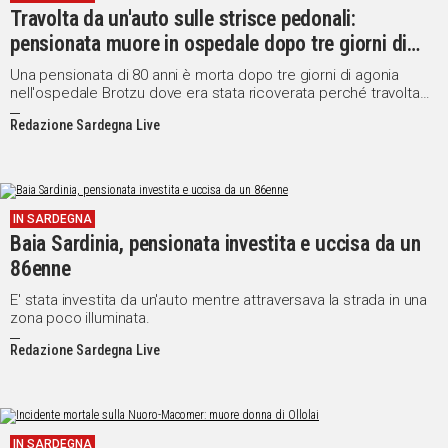
Travolta da un'auto sulle strisce pedonali:
pensionata muore in ospedale dopo tre giorni di
agonia
Una pensionata di 80 anni è morta dopo tre giorni di agonia
nell'ospedale Brotzu dove era stata ricoverata perché travolta
da un'auto mentre attraversava la strada a Cagliari in prossimità
Redazione Sardegna Live
delle strisce.
IN SARDEGNA
Baia Sardinia, pensionata investita e uccisa da un
86enne
E' stata investita da un'auto mentre attraversava la strada in una
zona poco illuminata.
Redazione Sardegna Live
IN SARDEGNA