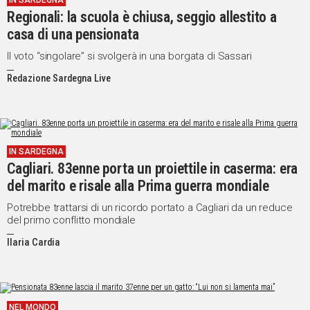
IN SARDEGNA
Regionali: la scuola è chiusa, seggio allestito a
IN
ITALIA
casa di una pensionata
NEL
Il voto “singolare” si svolgerà in una borgata di Sassari
MONDO
Redazione Sardegna Live
SPORT
EVENTI
STORIE
IN SARDEGNA
VIDEO
Cagliari. 83enne porta un proiettile in caserma: era
del marito e risale alla Prima guerra mondiale
Vai
Potrebbe trattarsi di un ricordo portato a Cagliari da un reduce
del primo conflitto mondiale
Ilaria Cardia
UNISCITI
AL CANALE
WHATSAPP
NEL MONDO