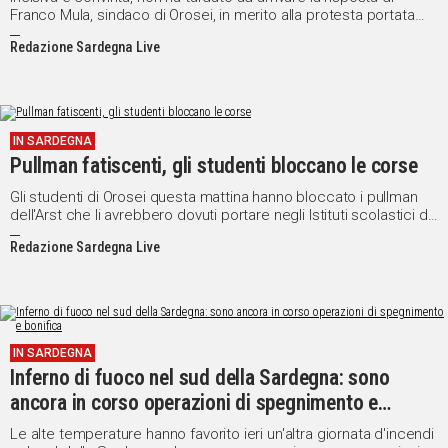
Franco Mula, sindaco di Orosei, in merito alla protesta portata
avanti dagli studenti della sua comunità contro la scarsa
Redazione Sardegna Live
manutenzione dei pullman a bordo dei quali i ragazzi viaggano
ogni giorno.
IN SARDEGNA
Pullman fatiscenti, gli studenti bloccano le corse
Gli studenti di Orosei questa mattina hanno bloccato i pullman
dell'Arst che li avrebbero dovuti portare negli Istituti scolastici di
Nuoro.
Redazione Sardegna Live
IN SARDEGNA
Inferno di fuoco nel sud della Sardegna: sono
ancora in corso operazioni di spegnimento e
bonifica
Le alte temperature hanno favorito ieri un'altra giornata d'incendi