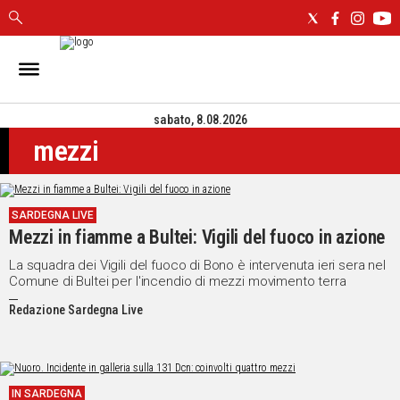
IN
SARDEGNA
sabato, 8.08.2026
CAGLIARI
mezzi
SASSARI
NUORO
ORISTANO
SARDEGNA LIVE
SULCIS
Mezzi in fiamme a Bultei: Vigili del fuoco in azione
GALLURA
OGLIASTRA
La squadra dei Vigili del fuoco di Bono è intervenuta ieri sera nel
Comune di Bultei per l'incendio di mezzi movimento terra
MEDIO
CAMPIDANO
Redazione Sardegna Live
ALTRE
NOTIZIE
IN SARDEGNA
POLITICA