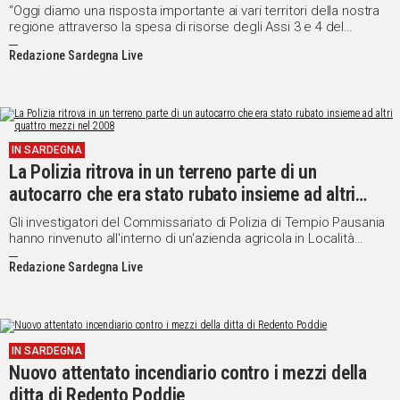
“Oggi diamo una risposta importante ai vari territori della nostra
regione attraverso la spesa di risorse degli Assi 3 e 4 del
Programma di sviluppo rurale 2007-2013. Si tratta di una
Redazione Sardegna Live
rimodulazioni di fondi che ci ha permesso di acquistare 266
mezzi meccanici da mettere a disposizione di Comuni e delle
Unioni dei Comuni per la tutela del territorio soprattutto nelle
aree rurali”.
IN SARDEGNA
La Polizia ritrova in un terreno parte di un
autocarro che era stato rubato insieme ad altri
quattro mezzi nel 2008
Gli investigatori del Commissariato di Polizia di Tempio Pausania
hanno rinvenuto all'interno di un'azienda agricola in Località
Scupetu, nel territorio del Comune di Sant'Antonio di Gallura, una
Redazione Sardegna Live
cella frigo, parte di un autocarro che era stato rubato insieme ad
altri quattro mezzi nel gennaio del 2008.
IN SARDEGNA
Nuovo attentato incendiario contro i mezzi della
ditta di Redento Poddie