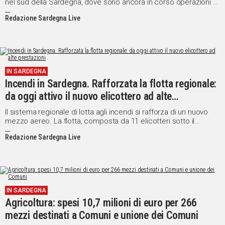
nel sud della Sardegna, dove sono ancora in corso operazioni di
spegnimento e bonifica anche con mezzi aerei.
Redazione Sardegna Live
IN SARDEGNA
Incendi in Sardegna. Rafforzata la flotta regionale:
da oggi attivo il nuovo elicottero ad alte
prestazioni
Il sistema regionale di lotta agli incendi si rafforza di un nuovo
mezzo aereo. La flotta, composta da 11 elicotteri sotto il
coordinamento del Corpo forestale, da oggi si arricchisce infatti
Redazione Sardegna Live
di un elicottero pesante, ad alte prestazioni.
IN SARDEGNA
Agricoltura: spesi 10,7 milioni di euro per 266
mezzi destinati a Comuni e unione dei Comuni