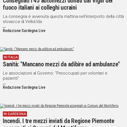
Consegnati i 45 automezzi donati dai Vigili del
fuoco italiani ai colleghi ucraini
Social
La consegna è avvenuta questa mattina nell’interporto della città
slovacca di Velká Ida
Redazione Sardegna Live
IN ITALIA
Sanità: "Mancano mezzi da adibire ad ambulanze"
Le associazioni al Governo: “Preoccupati per volontari e
pazienti”
Redazione Sardegna Live
IN SARDEGNA
Incendi. I tre mezzi inviati da Regione Piemonte