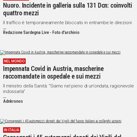
Nuoro. Incidente in galleria sulla 131 Dcn: coinvolti
IN
quattro mezzi
ITALIA
NEL
Il traffico è temporaneamente bloccato in entrambe le direzioni
MONDO
Redazione Sardegna Live - Foto d'archivio
SPORT
EVENTI
STORIE
NEL MONDO
Impennata Covid in Austria, mascherine
VIDEO
raccomandate in ospedale e sui mezzi
Il ministro della Sanità: “Siamo nel pieno di un'ondata, ragionevole
Vai
indossarla”
Adnkronos
UNISCITI
AL CANALE
WHATSAPP
IN ITALIA