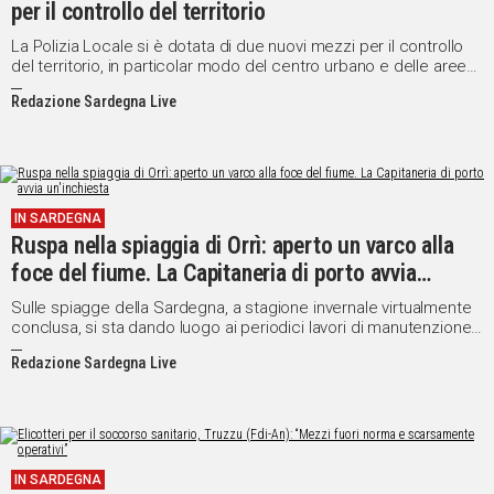
per il controllo del territorio
La Polizia Locale si è dotata di due nuovi mezzi per il controllo
del territorio, in particolar modo del centro urbano e delle aree
costiere.
Redazione Sardegna Live
IN SARDEGNA
Ruspa nella spiaggia di Orrì: aperto un varco alla
foce del fiume. La Capitaneria di porto avvia
un'inchiesta
Sulle spiagge della Sardegna, a stagione invernale virtualmente
conclusa, si sta dando luogo ai periodici lavori di manutenzione
ordinaria o anche straordinaria. Naturalmente, può capitare che
Redazione Sardegna Live
certi interventi, per quanto necessari, lascino dei dubbi sul
modo e sul tipo di attrezzature adottati per il ripristino degli
arenili.
IN SARDEGNA