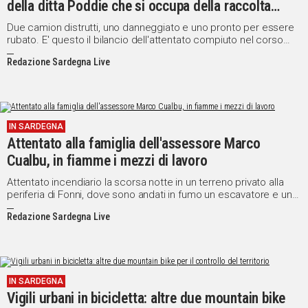
della ditta Poddie che si occupa della raccolta
differenziata
Due camion distrutti, uno danneggiato e uno pronto per essere
rubato. E' questo il bilancio dell'attentato compiuto nel corso
della notte a Torpè in provincia di Nuoro nel deposito della ditta
Redazione Sardegna Live
“Poddie” di Tonara che si occupa della raccolta differenziata nei
comuni della Baronia, Torpè e Lodè.
IN SARDEGNA
Attentato alla famiglia dell'assessore Marco
Cualbu, in fiamme i mezzi di lavoro
Attentato incendiario la scorsa notte in un terreno privato alla
periferia di Fonni, dove sono andati in fumo un escavatore e un
trattore e dove è stata resa inagibile una casa colonica di
Redazione Sardegna Live
proprietà di Michelle Cualbu, 69 anni, imprenditore edile e padre
di Marco Cualbu, assessore alle Attività produttive del comune
di Fonni.
IN SARDEGNA
Vigili urbani in bicicletta: altre due mountain bike