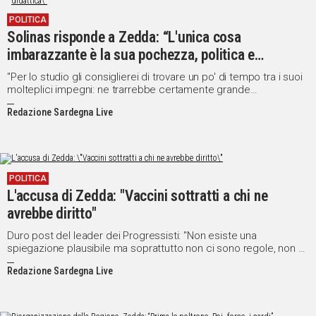
POLITICA
Solinas risponde a Zedda: “L'unica cosa
imbarazzante è la sua pochezza, politica e
didattica"
"Per lo studio gli consiglierei di trovare un po' di tempo tra i suoi
molteplici impegni: ne trarrebbe certamente grande
giovamento"
Redazione Sardegna Live
POLITICA
L'accusa di Zedda: "Vaccini sottratti a chi ne
avrebbe diritto"
Duro post del leader dei Progressisti: "Non esiste una
spiegazione plausibile ma soprattutto non ci sono regole, non ci
sono priorità, non c'è nessuna trasparenza"
Redazione Sardegna Live