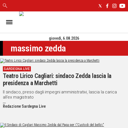
IN
SARDEGNA
giovedì, 6.08.2026
CAGLIARI
massimo zedda
SASSARI
NUORO
ORISTANO
SARDEGNA LIVE
SULCIS
Teatro Lirico Cagliari: sindaco Zedda lascia la
GALLURA
presidenza a Marchetti
OGLIASTRA
MEDIO
Il sindaco, preso dagli impegni amministrativi, lascia la carica
all'ex magistrato
CAMPIDANO
Redazione Sardegna Live
ALTRE
NOTIZIE
POLITICA