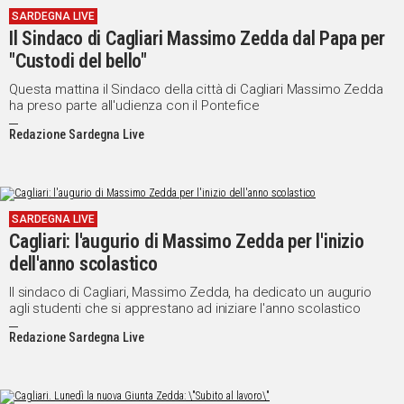
SARDEGNA LIVE
IN
Il Sindaco di Cagliari Massimo Zedda dal Papa per
ITALIA
"Custodi del bello"
NEL
MONDO
Questa mattina il Sindaco della città di Cagliari Massimo Zedda
ha preso parte all'udienza con il Pontefice
SPORT
EVENTI
Redazione Sardegna Live
STORIE
VIDEO
SARDEGNA LIVE
Cagliari: l'augurio di Massimo Zedda per l'inizio
Vai
dell'anno scolastico
Il sindaco di Cagliari, Massimo Zedda, ha dedicato un augurio
agli studenti che si apprestano ad iniziare l'anno scolastico
UNISCITI
Redazione Sardegna Live
AL CANALE
WHATSAPP