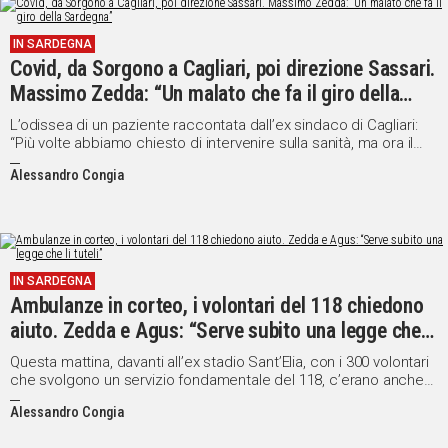
IN SARDEGNA
Covid, da Sorgono a Cagliari, poi direzione Sassari.
Massimo Zedda: “Un malato che fa il giro della
Sardegna”
L’odissea di un paziente raccontata dall’ex sindaco di Cagliari:
“Più volte abbiamo chiesto di intervenire sulla sanità, ma ora il
ritardo è sotto gli occhi di tutti”
Alessandro Congia
IN SARDEGNA
Ambulanze in corteo, i volontari del 118 chiedono
aiuto. Zedda e Agus: “Serve subito una legge che li
tuteli”
Questa mattina, davanti all’ex stadio Sant’Elia, con i 300 volontari
che svolgono un servizio fondamentale del 118, c’erano anche
Massimo Zedda e Francesco Agus (Progressisti)
Alessandro Congia