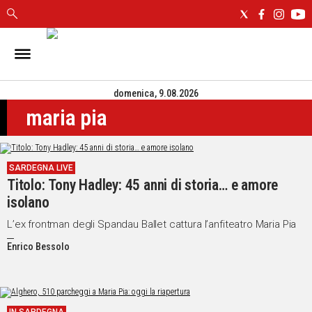
IN
SARDEGNA
domenica, 9.08.2026
CAGLIARI
maria pia
SASSARI
NUORO
ORISTANO
SARDEGNA LIVE
SULCIS
Titolo: Tony Hadley: 45 anni di storia… e amore
GALLURA
isolano
OGLIASTRA
MEDIO
L’ex frontman degli Spandau Ballet cattura l’anfiteatro Maria Pia
CAMPIDANO
Enrico Bessolo
ALTRE
NOTIZIE
POLITICA