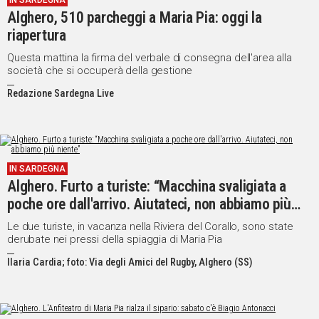
IN SARDEGNA
Alghero, 510 parcheggi a Maria Pia: oggi la
IN
ITALIA
riapertura
NEL
Questa mattina la firma del verbale di consegna dell'area alla
MONDO
società che si occuperà della gestione
SPORT
Redazione Sardegna Live
EVENTI
STORIE
VIDEO
IN SARDEGNA
Alghero. Furto a turiste: “Macchina svaligiata a
poche ore dall'arrivo. Aiutateci, non abbiamo più
Vai
niente”
Le due turiste, in vacanza nella Riviera del Corallo, sono state
derubate nei pressi della spiaggia di Maria Pia
UNISCITI
Ilaria Cardia; foto: Via degli Amici del Rugby, Alghero (SS)
AL CANALE
WHATSAPP