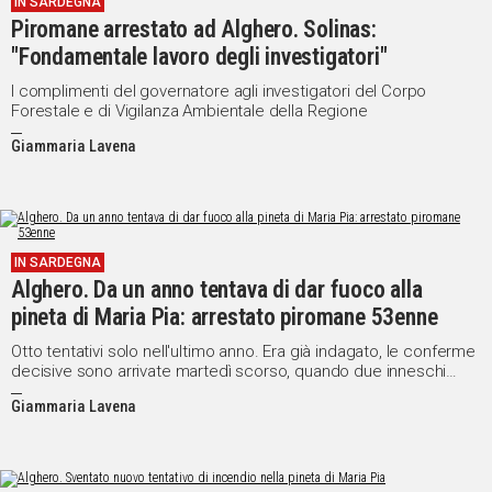
IN SARDEGNA
Piromane arrestato ad Alghero. Solinas:
"Fondamentale lavoro degli investigatori"
I complimenti del governatore agli investigatori del Corpo
Forestale e di Vigilanza Ambientale della Regione
Giammaria Lavena
IN SARDEGNA
Alghero. Da un anno tentava di dar fuoco alla
pineta di Maria Pia: arrestato piromane 53enne
Otto tentativi solo nell'ultimo anno. Era già indagato, le conferme
decisive sono arrivate martedì scorso, quando due inneschi
sono stati accesi nella pineta e l'uomo sarebbe risultato essere
Giammaria Lavena
là in quel momento