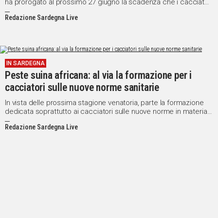
ha prorogato al prossimo 27 giugno la scadenza che i cacciatori
hanno per la comunicazione ai Servizi veterinari della ASL...
Redazione Sardegna Live
IN SARDEGNA
Peste suina africana: al via la formazione per i
cacciatori sulle nuove norme sanitarie
In vista delle prossima stagione venatoria, parte la formazione
dedicata soprattutto ai cacciatori sulle nuove norme in materia
sanitaria approvate dall'Unità di progetto per l'Eradicazione della
Redazione Sardegna Live
Peste suina africana che riguardano la caccia al cinghiale:
spesso portatore, seppur incolpevole, della PSA.