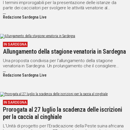
I termini improrogabili per la presentazione delle istanze da
parte dei cacciatori per svolgere le attività venatorie al
cinghiale...
Redazione Sardegna Live
IN SARDEGNA
Allungamento della stagione venatoria in Sardegna
Una proposta condivisa per l'allungamento della stagione
venatoria in Sardegna. Un prolungamento che il consigliere
regionale Edoardo Tocco (FI) auspica venga approvato dall'aula
Redazione Sardegna Live
di via Roma, poi portato davanti al Comitato faunistico.
IN SARDEGNA
Prorogata al 27 luglio la scadenza delle iscrizioni
per la caccia al cinghiale
L'Unità di progetto per l'Eradicazione della Peste suina africana