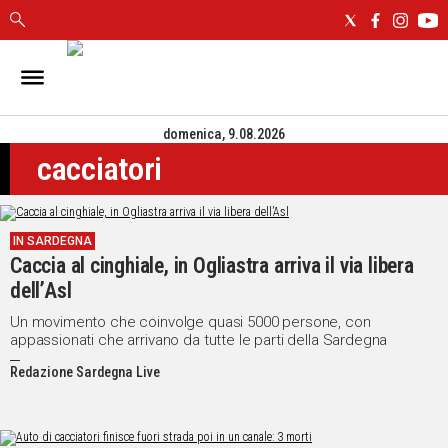
IN
SARDEGNA
domenica, 9.08.2026
CAGLIARI
cacciatori
SASSARI
NUORO
ORISTANO
IN SARDEGNA
SULCIS
Caccia al cinghiale, in Ogliastra arriva il via libera
GALLURA
dell’Asl
OGLIASTRA
MEDIO
Un movimento che coinvolge quasi 5000 persone, con
appassionati che arrivano da tutte le parti della Sardegna
CAMPIDANO
Redazione Sardegna Live
ALTRE
NOTIZIE
POLITICA