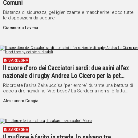
Comuni
Distanza di sicurezza, gel igienizzante e mascherine: ecco tutte
le disposizioni da seguire
Giammaria Lavena
IN SARDEGNA
Il cuore d’oro dei Cacciatori sardi: due asini all’ex
nazionale di rugby Andrea Lo Cicero per la pet
therapy dei bimbi disabili
Ricordate l’asina Zaira uccisa “per errore” durante una battuta di
caccia di cinghiali nel Viterbese? La Sardegna non si è fatta
attendere: ecco la solidarietà di Cpt Sardegna
Alessandro Congia
IN SARDEGNA
Il muflone è ferito in strada, lo salvano tre