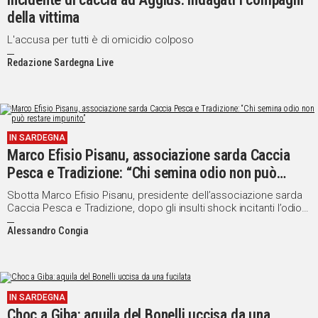
della vittima
L'accusa per tutti è di omicidio colposo
Redazione Sardegna Live
IN SARDEGNA
Marco Efisio Pisanu, associazione sarda Caccia
Pesca e Tradizione: “Chi semina odio non può
restare impunito”
Sbotta Marco Efisio Pisanu, presidente dell’associazione sarda
Caccia Pesca e Tradizione, dopo gli insulti shock incitanti l’odio
contro il cacciatore Andrea Altea, morto ad Aggius
Alessandro Congia
IN SARDEGNA
Choc a Giba: aquila del Bonelli uccisa da una