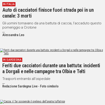
IN ITALIA
IN
Auto di cacciatori finisce fuori strada poi in un
ITALIA
canale: 3 morti
NEL
MONDO
Gli uomini tornavano da una battuta di caccia, l’accaduto questo
pomeriggio a Crotone
SPORT
EVENTI
Alessandra Leo
STORIE
VIDEO
IN SARDEGNA
Feriti due cacciatori durante una battuta: incidenti
Vai
a Dorgali e nelle campagne tra Olbia e Telti
Trasporti entrambi all'ospedale
UNISCITI
Redazione Sardegna Live - Foto simbolo
AL CANALE
WHATSAPP