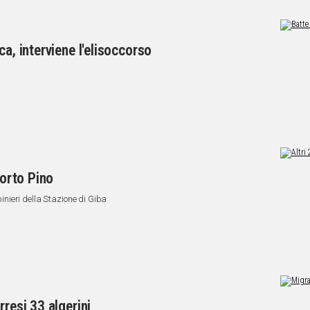
ca, interviene l'elisoccorso
Porto Pino
abinieri della Stazione di Giba
rresi 33 algerini