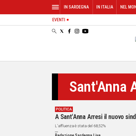
IN SARDEGNA
IN ITALIA
NEL MO
EVENTI
IN
SARDEGNA
CAGLIARI
SASSARI
NUORO
ORISTANO
SULCIS
GALLURA
Sant'Anna A
OGLIASTRA
MEDIO
CAMPIDANO
POLITICA
ALTRE
A Sant'Anna Arresi il nuovo sin
NOTIZIE
L'affluenza è stata del 68,52%
POLITICA
Redazione Sardegna Live