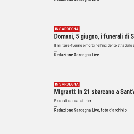
IN
ITALIA
NEL
MONDO
SPORT
IN SARDEGNA
Domani, 5 giugno, i funerali di 
EVENTI
STORIE
Il militare 45enne è morto nell'incidente stradale
Redazione Sardegna Live
VIDEO
Vai
IN SARDEGNA
Migranti: in 21 sbarcano a Sant'
UNISCITI
Bloccati dai carabinieri
AL CANALE
Redazione Sardegna Live, foto d'archivio
WHATSAPP
Social