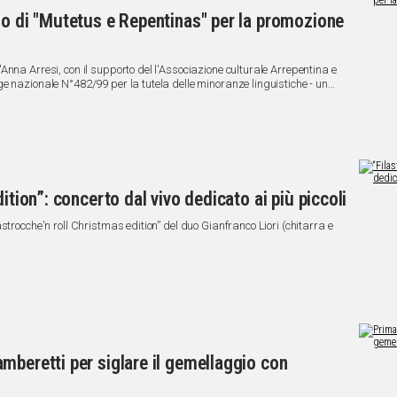
io di "Mutetus e Repentinas" per la promozione
nna Arresi, con il supporto del l'Associazione culturale Arrepentina e
e nazionale N°482/99 per la tutela delle minoranze linguistiche - un
ozione e valorizzazione della lingua sarda e della poesia estemporanea
ition”: concerto dal vivo dedicato ai più piccoli
strocche'n roll Christmas edition” del duo Gianfranco Liori (chitarra e
mberetti per siglare il gemellaggio con