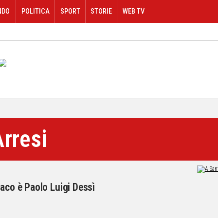
NDO
POLITICA
SPORT
STORIE
WEB TV
rresi
daco è Paolo Luigi Dessì