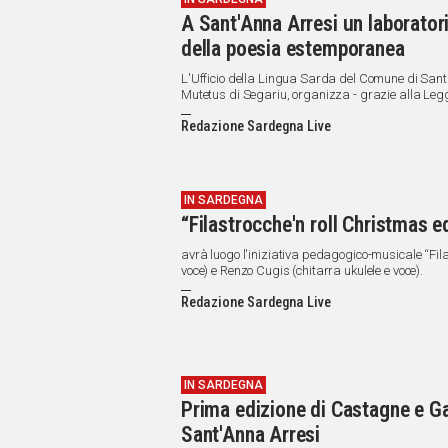
A Sant'Anna Arresi un laborator
della poesia estemporanea
L'Ufficio della Lingua Sarda del Comune di Sant'A
Mutetus di Segariu, organizza - grazie alla Legg
laboratorio di Mutetus e Repentinas per la prom
Redazione Sardegna Live
Campidanese.
IN SARDEGNA
“Filastrocche'n roll Christmas ed
avrà luogo l'iniziativa pedagogico-musicale “Fila
voce) e Renzo Cugis (chitarra ukulele e voce).
Redazione Sardegna Live
IN SARDEGNA
Prima edizione di Castagne e Ga
Sant'Anna Arresi