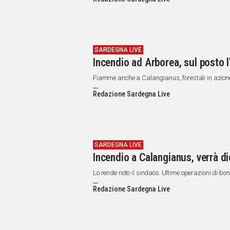
IN
ITALIA
NEL
MONDO
SPORT
SARDEGNA LIVE
Incendio ad Arborea, sul posto 
EVENTI
STORIE
Fiamme anche a Calangianus, forestali in azion
Redazione Sardegna Live
VIDEO
Vai
SARDEGNA LIVE
Incendio a Calangianus, verrà di
UNISCITI
Lo rende noto il sindaco. Ultime operazioni di bon
AL CANALE
Redazione Sardegna Live
WHATSAPP
Social