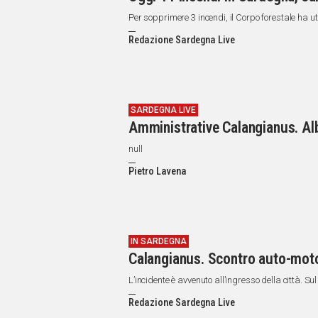
Per sopprimere 3 incendi, il Corpo forestale ha ut
Redazione Sardegna Live
SARDEGNA LIVE
Amministrative Calangianus. Alb
null
Pietro Lavena
IN SARDEGNA
Calangianus. Scontro auto-moto 
L’incidente è avvenuto all’ingresso della città. Sul
Redazione Sardegna Live