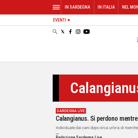
IN SARDEGNA
IN ITALIA
NEL MO
EVENTI
IN
SARDEGNA
CAGLIARI
SASSARI
NUORO
ORISTANO
SULCIS
GALLURA
Calangianu
OGLIASTRA
MEDIO
CAMPIDANO
SARDEGNA LIVE
ALTRE
Calangianus. Si perdono mentre 
NOTIZIE
Individuate dai cani dopo circa un'ora di ricerche
POLITICA
Redazione Sardegna Live