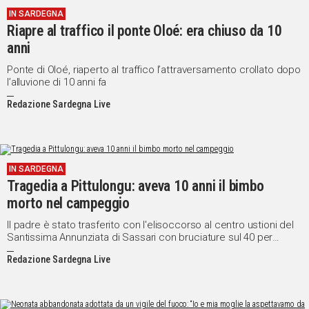
IN SARDEGNA
Social
Riapre al traffico il ponte Oloé: era chiuso da 10
anni
Ponte di Oloé, riaperto al traffico l’attraversamento crollato dopo
l’alluvione di 10 anni fa
Redazione Sardegna Live
IN SARDEGNA
Tragedia a Pittulongu: aveva 10 anni il bimbo
morto nel campeggio
Il padre è stato trasferito con l'elisoccorso al centro ustioni del
Santissima Annunziata di Sassari con bruciature sul 40 per
cento del corpo. La madre è ricoverata in stato di choc
Redazione Sardegna Live