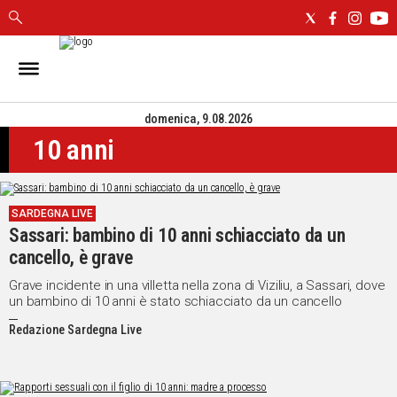
IN
SARDEGNA
domenica, 9.08.2026
CAGLIARI
10 anni
SASSARI
NUORO
ORISTANO
SARDEGNA LIVE
SULCIS
Sassari: bambino di 10 anni schiacciato da un
GALLURA
cancello, è grave
OGLIASTRA
MEDIO
Grave incidente in una villetta nella zona di Viziliu, a Sassari, dove
un bambino di 10 anni è stato schiacciato da un cancello
CAMPIDANO
Redazione Sardegna Live
ALTRE
NOTIZIE
POLITICA