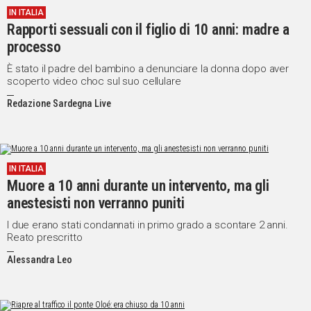
IN ITALIA
IN
Rapporti sessuali con il figlio di 10 anni: madre a
ITALIA
processo
NEL
MONDO
È stato il padre del bambino a denunciare la donna dopo aver
scoperto video choc sul suo cellulare
SPORT
EVENTI
Redazione Sardegna Live
STORIE
VIDEO
IN ITALIA
Muore a 10 anni durante un intervento, ma gli
Vai
anestesisti non verranno puniti
I due erano stati condannati in primo grado a scontare 2 anni.
Reato prescritto
UNISCITI
Alessandra Leo
AL CANALE
WHATSAPP