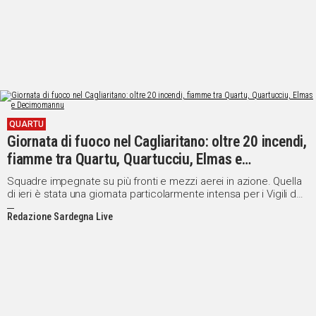
QUARTU
Giornata di fuoco nel Cagliaritano: oltre 20 incendi,
fiamme tra Quartu, Quartucciu, Elmas e
Decimomannu
Squadre impegnate su più fronti e mezzi aerei in azione. Quella
di ieri è stata una giornata particolarmente intensa per i Vigili del
Fuoco del Comando di Cagliari
Redazione Sardegna Live