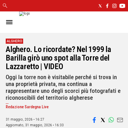
IN
SARDEGNA
CAGLIARI
ALGHERO
Alghero. Lo ricordate? Nel 1999 la
SASSARI
NUORO
Barilla girò uno spot alla Torre del
ORISTANO
Lazzaretto | VIDEO
SULCIS
Oggi la torre non è visitabile perché si trova in
GALLURA
una proprietà privata, ma continua a
OGLIASTRA
rappresentare uno degli scorci più fotografati e
MEDIO
riconoscibili del territorio algherese
CAMPIDANO
Redazione Sardegna Live
ALTRE
NOTIZIE
31 maggio, 2026 • 16:27
Aggiornato,
31 maggio, 2026 • 16:33
POLITICA