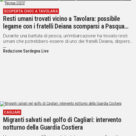
SCOPERTA CHOC A TAVOLARA
Resti umani trovati vicino a Tavolara: possibile
legame con i fratelli Deiana scomparsi a Pasqua
2025?
Durante una battuta di pesca, un'imbarcazione ha trovato resti
umani che potrebbero essere di uno dei fratelli Deiana, dispersi
nel Golfo di Olbia nel 2025
Redazione Sardegna Live
CAGLIARI
Migranti salvati nel golfo di Cagliari: intervento
notturno della Guardia Costiera