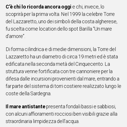
C’è chi lo ricorda ancora oggi
e chi, invece, lo
IN
ITALIA
scoprirà per la prima volta. Nel 1999 la celebre Torre
NEL
del Lazzaretto, uno dei simboli della costa algherese,
MONDO
fu scelta come location dello spot Barilla “Un mare
SPORT
d’amore”.
EVENTI
STORIE
Di forma cilindrica e di medie dimensioni, la Torre del
Lazzaretto ha un diametro di circa 19 metri ed è stata
VIDEO
edificata nella seconda metà del Cinquecento. La
struttura venne fortificata con tre cannoniere per la
difesa dalle incursioni provenienti dal mare, entrando a
Vai
far parte del sistema di torri costiere realizzato lungo le
coste della Sardegna.
UNISCITI
Il mare antistante
presenta fondali bassi e sabbiosi,
AL CANALE
con alcuni affioramenti rocciosi ben visibili grazie alla
WHATSAPP
straordinaria limpidezza dell’acqua.