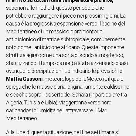
In arrivo su tutta l'Italia temperature più alte,
IN
superiori alle medie di questo periodo e che
ITALIA
potrebbero raggiungere il picco nei prossimi giorni. La
NEL
causa è la progressiva espansione verso il bacino del
MONDO
Mediterraneo di un massiccio promontorio
SPORT
anticiclonico di matrice subtropicale, comunemente
EVENTI
noto come l'anticiclone africano. Questa imponente
STORIE
struttura agirà come una sorta di scudo atmosferico,
stabilizzando il tempo da nord a sud e azzerando quasi
VIDEO
ovunque le precipitazioni. Lo indicano le previsioni di
Mattia Gussoni
, meteorologo de
iLMeteo.it
, il quale
spiega che le masse d'aria, originariamente caldissime
Vai
e secche sopra il deserto del Sahara (in particolare tra
Algeria, Tunisia e Libia), viaggeranno verso nord
UNISCITI
caricandosi di umidità nell'attraversare il Mar
Mediterraneo.
AL CANALE
WHATSAPP
Alla luce di questa situazione, nel fine settimana si