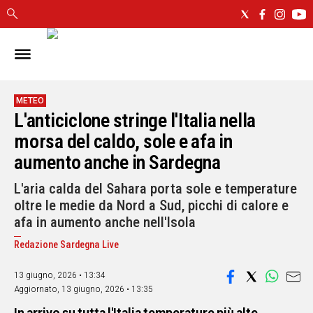
IN
SARDEGNA
CAGLIARI
METEO
L'anticiclone stringe l'Italia nella
SASSARI
NUORO
morsa del caldo, sole e afa in
ORISTANO
aumento anche in Sardegna
SULCIS
L'aria calda del Sahara porta sole e temperature
GALLURA
oltre le medie da Nord a Sud, picchi di calore e
OGLIASTRA
afa in aumento anche nell'Isola
MEDIO
CAMPIDANO
Redazione Sardegna Live
13 giugno, 2026 • 13:34
ALTRE
NOTIZIE
Aggiornato,
13 giugno, 2026 • 13:35
POLITICA