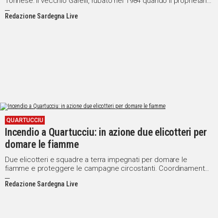
Torinese: il vecchio Garelli, rubato nel 1984 quando il proprietario
aveva appena 16 anni
Redazione Sardegna Live
QUARTUCCIU
Incendio a Quartucciu: in azione due elicotteri per
domare le fiamme
Due elicotteri e squadre a terra impegnati per domare le
fiamme e proteggere le campagne circostanti. Coordinamento
affidato alla Stazione Forestale di Sinnai
Redazione Sardegna Live