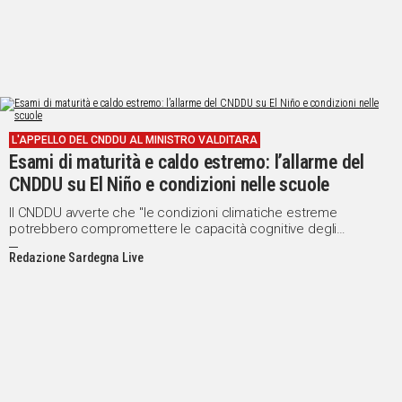
L'APPELLO DEL CNDDU AL MINISTRO VALDITARA
Esami di maturità e caldo estremo: l’allarme del
CNDDU su El Niño e condizioni nelle scuole
Il CNDDU avverte che "le condizioni climatiche estreme
potrebbero compromettere le capacità cognitive degli
studenti", chiedendo misure preventive al Ministero
Redazione Sardegna Live
dell'Istruzione