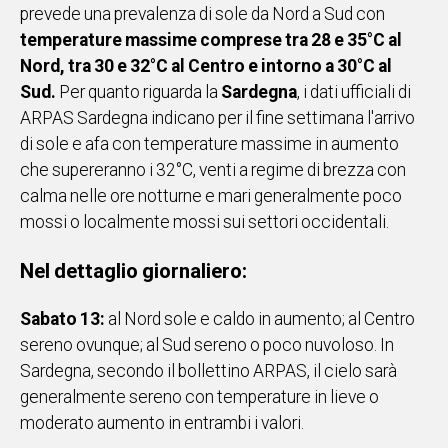
prevede una prevalenza di sole da Nord a Sud con
Social
temperature massime comprese tra 28 e 35°C al
Nord, tra 30 e 32°C al Centro e intorno a 30°C al
Sud.
Per quanto riguarda la
Sardegna
, i dati ufficiali di
ARPAS Sardegna indicano per il fine settimana l'arrivo
di sole e afa con temperature massime in aumento
che supereranno i 32°C, venti a regime di brezza con
calma nelle ore notturne e mari generalmente poco
mossi o localmente mossi sui settori occidentali.
Nel dettaglio giornaliero:
Sabato 13:
al Nord sole e caldo in aumento; al Centro
sereno ovunque; al Sud sereno o poco nuvoloso. In
Sardegna, secondo il bollettino ARPAS, il cielo sarà
generalmente sereno con temperature in lieve o
moderato aumento in entrambi i valori.