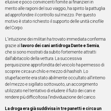
elusive e poco convincenti fornite ai finanzieri in
merito alle ragioni del suo viaggio, ha spinto la pattuglia
Social
ad approfondire il controllo sul mezzo. Per questo
motivo è stato richiesto il supporto delle unità cinofile
del Corpo.
L'intuizione dei militari ha trovato immediata conferma
grazie al
lavoro dei cani antidroga Dante e Semia
,
che si sono mostrati da subito fortemente attratti
dall'abitacolo della vettura. La successiva
perquisizione approfondita del veicolo ha permesso di
scoprire circa un chilo e mezzo di hashish. Lo
stupefacente era stato abilmente occultato all'interno
del mezzo e sigillato sottovuoto, un accorgimento
utilizzato nel tentativo di eludere il fiuto dei cani e
rendere più difficoltosa l'individuazione del carico.
La droga era già suddivisa in tre panetti e circa un