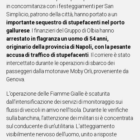
in concomitanza con i festeggiamenti per San
IN
Simplicio, patrono della città, hanno portato a un
ITALIA
importante sequestro di stupefacenti nel porto
NEL
MONDO
gallurese
. I finanzieri del Gruppo di Olbia hanno
SPORT
arrestato in flagranza un uomo di 54 anni,
EVENTI
originario della provincia di Napoli, con la pesante
STORIE
accusa di traffico di stupefacenti
. Il corriere è stato
intercettato durante le operazioni di sbarco dei
VIDEO
passeggeri dalla motonave Moby Orli, proveniente da
Genova.
Vai
L'operazione delle Fiamme Gialle è scaturita
dall'intensificazione dei servizi di monitoraggio sui
flussi di veicoli in arrivo nell'Isola. Durante le verifiche
UNISCITI
sulla banchina, l'attenzione dei militari si è concentrata
AL CANALE
sul conducente di un'utilitaria. L'atteggiamento
WHATSAPP
visibilmente nervoso dell'uomo, unito a risposte