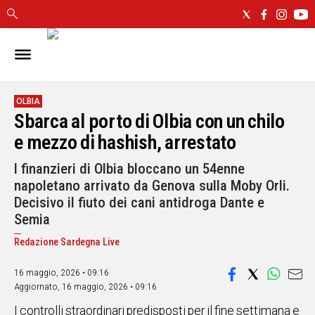
IN
SARDEGNA
CAGLIARI
OLBIA
Sbarca al porto di Olbia con un chilo
SASSARI
NUORO
e mezzo di hashish, arrestato
ORISTANO
I finanzieri di Olbia bloccano un 54enne
SULCIS
napoletano arrivato da Genova sulla Moby Orli.
GALLURA
Decisivo il fiuto dei cani antidroga Dante e
OGLIASTRA
Semia
MEDIO
CAMPIDANO
Redazione Sardegna Live
16 maggio, 2026 • 09:16
ALTRE
Aggiornato,
16 maggio, 2026 • 09:16
NOTIZIE
I controlli straordinari predisposti per il fine settimana e
POLITICA