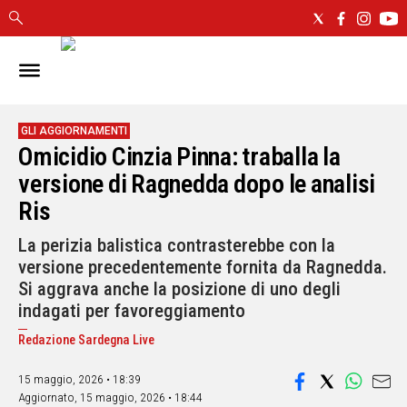
IN
SARDEGNA
CAGLIARI
GLI AGGIORNAMENTI
Omicidio Cinzia Pinna: traballa la
SASSARI
NUORO
versione di Ragnedda dopo le analisi
ORISTANO
Ris
SULCIS
La perizia balistica contrasterebbe con la
GALLURA
versione precedentemente fornita da Ragnedda.
OGLIASTRA
Si aggrava anche la posizione di uno degli
MEDIO
indagati per favoreggiamento
CAMPIDANO
Redazione Sardegna Live
ALTRE
NOTIZIE
15 maggio, 2026 • 18:39
Aggiornato,
15 maggio, 2026 • 18:44
POLITICA