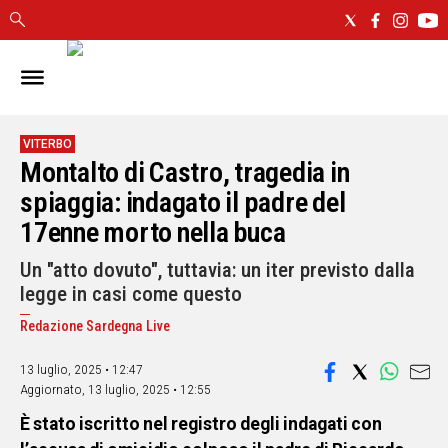
IN
SARDEGNA
CAGLIARI
VITERBO
Montalto di Castro, tragedia in
SASSARI
NUORO
spiaggia: indagato il padre del
ORISTANO
17enne morto nella buca
SULCIS
Un "atto dovuto", tuttavia: un iter previsto dalla
GALLURA
legge in casi come questo
OGLIASTRA
MEDIO
Redazione Sardegna Live
CAMPIDANO
13 luglio, 2025 • 12:47
Aggiornato,
13 luglio, 2025 • 12:55
ALTRE
NOTIZIE
È stato iscritto nel registro degli indagati con
POLITICA