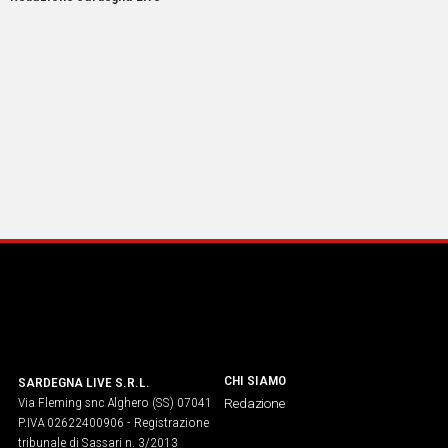
CHI SIAMO
SARDEGNA LIVE S.R.L.
Via Fleming snc Alghero (SS) 07041
Redazione
P.IVA 02622400906 - Registrazione
tribunale di Sassari n. 3/2013