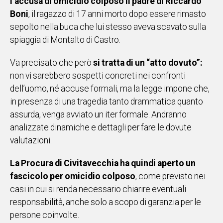
l’accusa di omicidio colposo il padre di Riccardo
IN
Boni
, il ragazzo di 17 anni morto dopo essere rimasto
ITALIA
sepolto nella buca che lui stesso aveva scavato sulla
NEL
spiaggia di Montalto di Castro.
MONDO
SPORT
Va precisato che però
si tratta di un “atto dovuto”:
EVENTI
non vi sarebbero sospetti concreti nei confronti
STORIE
dell’uomo, né accuse formali, ma la legge impone che,
in presenza di una tragedia tanto drammatica quanto
VIDEO
assurda, venga avviato un iter formale. Andranno
analizzate dinamiche e dettagli per fare le dovute
valutazioni.
Vai
La Procura di Civitavecchia ha quindi aperto un
fascicolo per omicidio colposo
, come previsto nei
UNISCITI
casi in cui si renda necessario chiarire eventuali
AL CANALE
responsabilità, anche solo a scopo di garanzia per le
WHATSAPP
persone coinvolte.