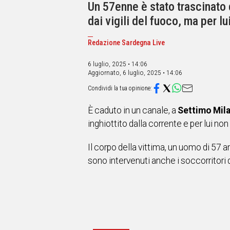
IN
Un 57enne è stato trascinato 
ITALIA
dai vigili del fuoco, ma per lu
NEL
MONDO
Redazione Sardegna Live
SPORT
EVENTI
6 luglio, 2025 • 14:06
Aggiornato,
6 luglio, 2025 • 14:06
STORIE
VIDEO
È caduto in un canale, a
Settimo Mil
inghiottito dalla corrente e per lui non 
Vai
Il corpo della vittima, un uomo di 57 
sono intervenuti anche i soccorritori 
UNISCITI
AL CANALE
WHATSAPP
Social