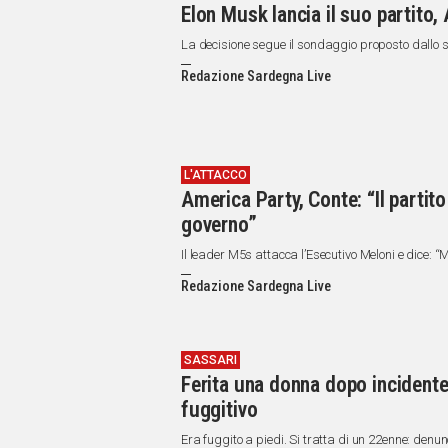
Elon Musk lancia il suo partito, 
La decisione segue il sondaggio proposto dallo s
Redazione Sardegna Live
L'ATTACCO
America Party, Conte: “Il partit
governo”
Il leader M5s attacca l’Esecutivo Meloni e dice: 
Redazione Sardegna Live
SASSARI
Ferita una donna dopo incidente 
fuggitivo
Era fuggito a piedi. Si tratta di un 22enne: denu