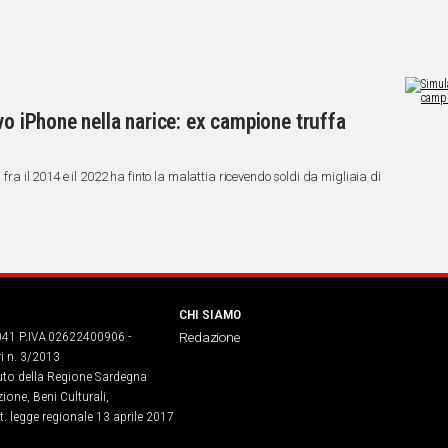
vo iPhone nella narice: ex campione truffa
 fra il 2014 e il 2022 ha finto la malattia ricevendo soldi da migliaia di
CHI SIAMO
041 P.IVA 02622400906 -
Redazione
ri n. 3/2013
buto della Regione Sardegna
ione, Beni Culturali,
. legge regionale 13 aprile 2017