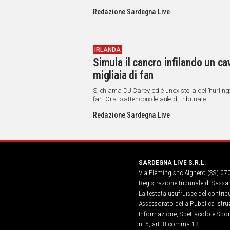
Redazione Sardegna Live
IRLANDA
Simula il cancro infilando un ca
migliaia di fan
Si chiama DJ Carey, ed è un'ex stella dell'hurling:
fan. Ora lo attendono le aule di tribunale
Redazione Sardegna Live
SARDEGNA LIVE S.R.L.
Via Fleming snc Alghero (SS) 07
Registrazione tribunale di Sassa
La testata usufruisce del contri
Assessorato della Pubblica Istruz
Informazione, Spettacolo e Sport
n. 5, art. 8 comma 13