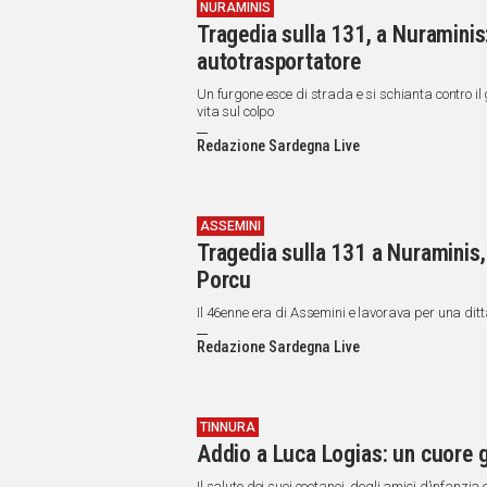
NURAMINIS
Tragedia sulla 131, a Nuraminis
autotrasportatore
Un furgone esce di strada e si schianta contro il 
vita sul colpo
Redazione Sardegna Live
ASSEMINI
Tragedia sulla 131 a Nuraminis
Porcu
Il 46enne era di Assemini e lavorava per una dit
Redazione Sardegna Live
TINNURA
Addio a Luca Logias: un cuore g
Il saluto dei suoi coetanei, degli amici d’infanzia 