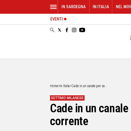
IN SARDEGNA
IN ITALIA
NEL MO
EVENTI
IN
SARDEGNA
CAGLIARI
SASSARI
NUORO
ORISTANO
SULCIS
GALLURA
OGLIASTRA
Home
>
In Italia
>
Cade in un canale per sa...
MEDIO
CAMPIDANO
SETTIMO MILANESE
Cade in un canale 
ALTRE
NOTIZIE
corrente
POLITICA