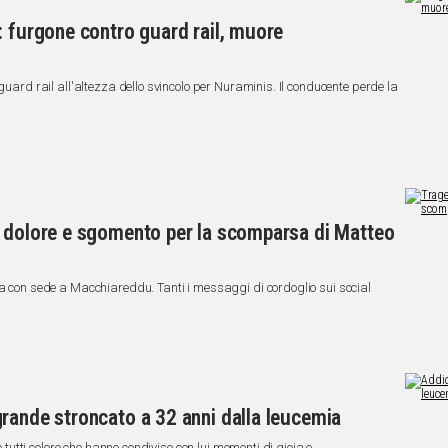
: furgone contro guard rail, muore
guard rail all'altezza dello svincolo per Nuraminis. Il conducente perde la
, dolore e sgomento per la scomparsa di Matteo
ta con sede a Macchiareddu. Tanti i messaggi di cordoglio sui social
rande stroncato a 32 anni dalla leucemia
e tutti coloro che hanno condiviso con lui momenti di gioia e