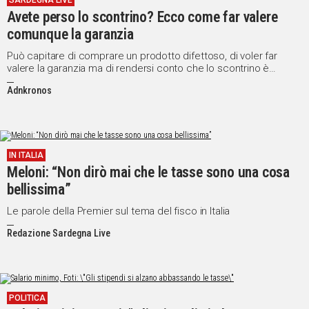
SARDEGNA LIVE
Avete perso lo scontrino? Ecco come far valere
IN
ITALIA
comunque la garanzia
NEL
Può capitare di comprare un prodotto difettoso, di voler far
MONDO
valere la garanzia ma di rendersi conto che lo scontrino è
scolorito o andato perso. Come risolvere?
SPORT
Adnkronos
EVENTI
STORIE
VIDEO
IN ITALIA
Meloni: “Non dirò mai che le tasse sono una cosa
bellissima”
Vai
Le parole della Premier sul tema del fisco in Italia
Redazione Sardegna Live
UNISCITI
AL CANALE
WHATSAPP
POLITICA