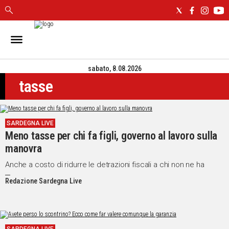
IN
SARDEGNA
sabato, 8.08.2026
CAGLIARI
tasse
SASSARI
NUORO
ORISTANO
SARDEGNA LIVE
SULCIS
Meno tasse per chi fa figli, governo al lavoro sulla
GALLURA
manovra
OGLIASTRA
MEDIO
Anche a costo di ridurre le detrazioni fiscali a chi non ne ha
CAMPIDANO
Redazione Sardegna Live
ALTRE
NOTIZIE
POLITICA