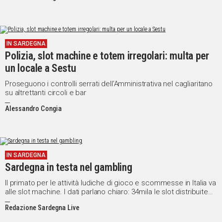
IN SARDEGNA
Polizia, slot machine e totem irregolari: multa per
un locale a Sestu
Proseguono i controlli serrati dell’Amministrativa nel cagliaritano
su altrettanti circoli e bar
Alessandro Congia
IN SARDEGNA
Sardegna in testa nel gambling
Il primato per le attività ludiche di gioco e scommesse in Italia va
alle slot machine. I dati parlano chiaro: 34mila le slot distribuite
sul territorio nazionale. Ed è la Sardegna ad essere in testa: il
Redazione Sardegna Live
primato va infatti a Olbia-Tempio, dove è presente una slot ogni
96 abitanti. Mentre a Bolzano i numeri cambiano radicalmente: 1