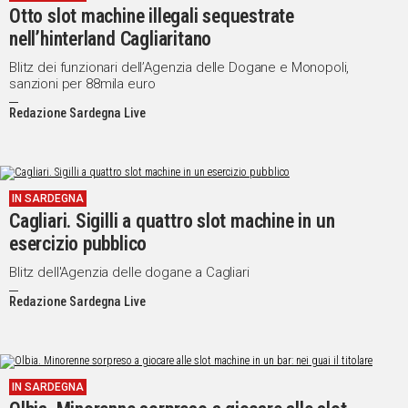
Otto slot machine illegali sequestrate
IN
nell’hinterland Cagliaritano
ITALIA
NEL
Blitz dei funzionari dell’Agenzia delle Dogane e Monopoli,
sanzioni per 88mila euro
MONDO
SPORT
Redazione Sardegna Live
EVENTI
STORIE
IN SARDEGNA
VIDEO
Cagliari. Sigilli a quattro slot machine in un
esercizio pubblico
Vai
Blitz dell'Agenzia delle dogane a Cagliari
Redazione Sardegna Live
UNISCITI
AL CANALE
WHATSAPP
IN SARDEGNA