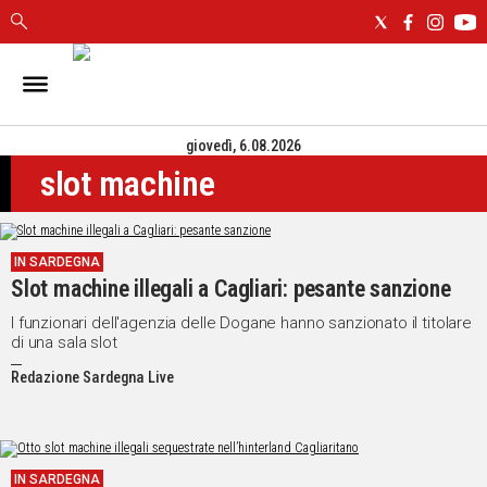
IN
SARDEGNA
giovedì, 6.08.2026
CAGLIARI
slot machine
SASSARI
NUORO
ORISTANO
IN SARDEGNA
SULCIS
Slot machine illegali a Cagliari: pesante sanzione
GALLURA
OGLIASTRA
I funzionari dell'agenzia delle Dogane hanno sanzionato il titolare
di una sala slot
MEDIO
CAMPIDANO
Redazione Sardegna Live
ALTRE
NOTIZIE
IN SARDEGNA
POLITICA