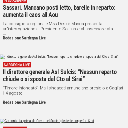
IN SARDEGNA
Sassari. Mancano posti letto, barelle in reparto:
Social
aumenta il caos all'Aou
La consigliera regionale M5s Desirè Manca presenta
un'interrogazione al Presidente Solinas e all'assessore alla
Sanità Doria
Redazione Sardegna Live
SARDEGNA LIVE
Il direttore generale Asl Sulcis: “Nessun reparto
chiude o si sposta dal Cto al Sirai”
“Timore infondato”. Ma i sindacati annunciano presidio a Cagliari
il 4 agosto
Redazione Sardegna Live