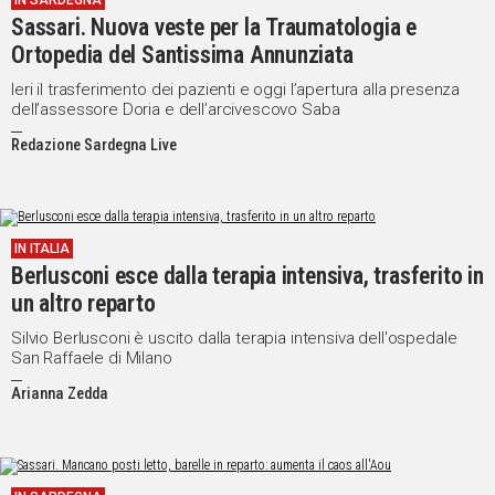
IN SARDEGNA
Sassari. Nuova veste per la Traumatologia e
IN
ITALIA
Ortopedia del Santissima Annunziata
NEL
Ieri il trasferimento dei pazienti e oggi l’apertura alla presenza
MONDO
dell’assessore Doria e dell’arcivescovo Saba
SPORT
Redazione Sardegna Live
EVENTI
STORIE
VIDEO
IN ITALIA
Berlusconi esce dalla terapia intensiva, trasferito in
un altro reparto
Vai
Silvio Berlusconi è uscito dalla terapia intensiva dell'ospedale
San Raffaele di Milano
Arianna Zedda
UNISCITI
AL CANALE
WHATSAPP