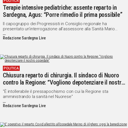
POLITICA
Terapie intensive pediatriche: assente reparto in
Sardegna, Agus: “Porre rimedio il prima possibile”
Il capogruppo dei Progressisti in Consiglio regionale ha
presentato un’interrogazione all’assessore alla Sanità Mario
Nieddu. La questione è stata affrontata in mattinata dalla
Redazione Sardegna Live
Commissione Sanità
POLITICA
Chiusura reparto di chirurgia. Il sindaco di Nuoro
contro la Regione: “Vogliono depotenziare il nostro
ospedale”
"È intollerabile il pressapochismo con cui la Regione sta
amministrando la sanità nel Nuorese"
Redazione Sardegna Live