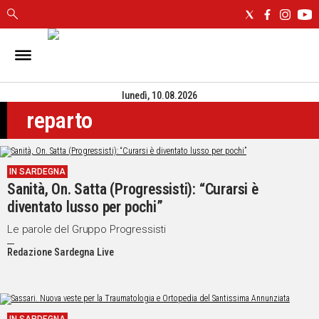
IN
SARDEGNA
lunedì, 10.08.2026
CAGLIARI
reparto
SASSARI
NUORO
ORISTANO
IN SARDEGNA
SULCIS
Sanità, On. Satta (Progressisti): “Curarsi è
GALLURA
diventato lusso per pochi”
OGLIASTRA
MEDIO
Le parole del Gruppo Progressisti
CAMPIDANO
Redazione Sardegna Live
ALTRE
NOTIZIE
POLITICA