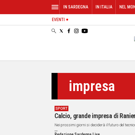
IN SARDEGNA
IN ITALIA
NEL MO
EVENTI
IN
SARDEGNA
CAGLIARI
SASSARI
NUORO
ORISTANO
SULCIS
GALLURA
impresa
OGLIASTRA
MEDIO
CAMPIDANO
SPORT
ALTRE
Calcio, grande impresa di Ranieri
NOTIZIE
Nei prossimi giorni si deciderà il futuro del tecni
POLITICA
Redazione Sardegna Live