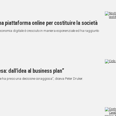
una piattaforma online per costituire la società
ll'economia digitale è cresciuto in maniera esponenziale ed ha raggiunto
sa: dall'idea al business plan”
e ha preso una decisione coraggiosa”, diceva Peter Druker.