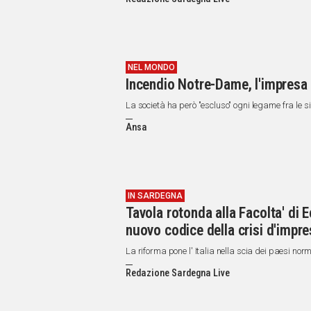
IN
ITALIA
NEL
MONDO
SPORT
NEL MONDO
Incendio Notre-Dame, l'impresa
EVENTI
STORIE
La società ha però "escluso" ogni legame fra le si
Ansa
VIDEO
Vai
IN SARDEGNA
Tavola rotonda alla Facolta' di 
UNISCITI
nuovo codice della crisi d'impr
AL CANALE
La riforma pone l' Italia nella scia dei paesi no
WHATSAPP
Redazione Sardegna Live
Social