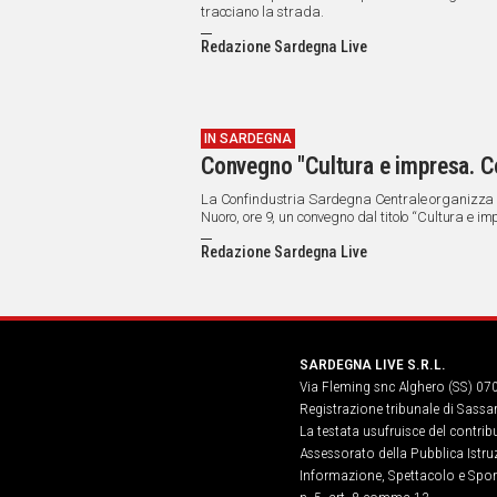
tracciano la strada.
Redazione Sardegna Live
IN SARDEGNA
Convegno "Cultura e impresa. C
La Confindustria Sardegna Centrale organizza 
Nuoro, ore 9, un convegno dal titolo “Cultura e i
per il turismo e l'agroalimentare, al centro del pro
Redazione Sardegna Live
SARDEGNA LIVE S.R.L.
Via Fleming snc Alghero (SS) 07
Registrazione tribunale di Sassa
La testata usufruisce del contri
Assessorato della Pubblica Istruz
Informazione, Spettacolo e Sport