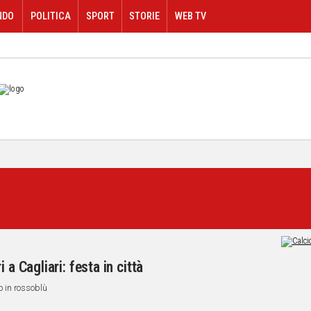
NDO
POLITICA
SPORT
STORIE
WEB TV
 a Cagliari: festa in città
co in rossoblù