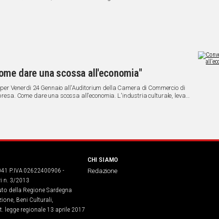
ome dare una scossa all'economia"
per Venerdi 24 Gennaio all'Auditorium della Camera di Commercio di
mpresa. Come dare una scossa all'economia. L'industria culturale, leva
getto per le zone interne”.
CHI SIAMO
041 P.IVA 02622400906 -
Redazione
ri n. 3/2013
buto della Regione Sardegna
ione, Beni Culturali,
. legge regionale 13 aprile 2017