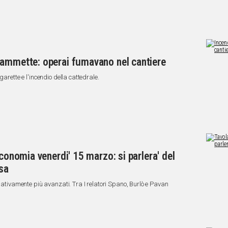
 ammette: operai fumavano nel cantiere
garette e l'incendio della cattedrale.
Economia venerdi' 15 marzo: si parlera' del
esa
rmativamente più avanzati. Tra I relatori Spano, Burlò e Pavan