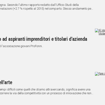
gna. Secondo l'ultimo rapporto redatto dall'Ufficio Studi della
gnalazioni (+2.7 % rispetto al 2015) nel comparto. Stesso andamento per
na un incremento rispetto ai dodici mese precedenti (+ 1.6%), in
 in decremento (-3,8%). Peggio della Sardegna, solo Molise e Lazio.
o ad aspiranti imprenditori e titolari d'azienda
è l'associazione giovani ProFonni..
ll'arte
empi difficili come quelli che stiamo attraversando, significa avere una
correre la via della competitività con un processo di innovazione che non
apporto di fiducia creato nel tempo. Significa anche saper “catturare”, tra
 di incanalare l'attenzione al fine di unire l'utile a cui l'azienda aspira