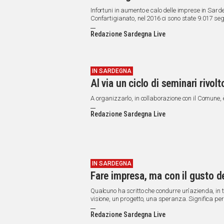
Infortuni in aumento e calo delle imprese in Sarde
Confartigianato, nel 2016 ci sono state 9.017 se
il comparto artigiano che con 1.071 infortuni seg
Redazione Sardegna Live
contrapposizione rispetto al panorama nazionale
IN SARDEGNA
Al via un ciclo di seminari rivolt
A organizzarlo, in collaborazione con il Comune, 
Redazione Sardegna Live
IN SARDEGNA
Fare impresa, ma con il gusto de
Qualcuno ha scritto che condurre un'azienda, in t
visione, un progetto, una speranza. Significa per
tradisca la tradizione, che sta alla base di un r
Redazione Sardegna Live
gli spazi di un'arte creativa, un messaggio capace
al bello dell'arte stessa che la promuove.