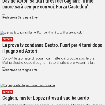
Davide Astori saluta i tifosi del Cagliari: "Il mio
cuore sarà sempre con voi. Forza Casteddu".
Redazione Sardegna Live
SPORT
La prova tv condanna Destro. Fuori per 4 turni dopo
il pugno ad Astori
Sono 4 le giornate di squalifica inflitte dal giudice sportivo a
Mattia Destro dopo il pugno rifilato al difensore Astori nella
partita Cagliari-Roma di domenica pomeriggio. Il giudice Tosel
Redazione Sardegna Live
ha aggiunto tre giornate di squalifica per il bruttissimo gesto al
già atteso turno di stop previsto per la somma di ammonizioni
SPORT
Cagliari, mister Lopez ritrova il suo baluardo