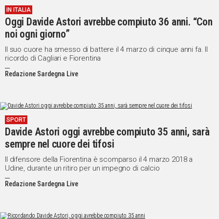
IN ITALIA
Social
Oggi Davide Astori avrebbe compiuto 36 anni. “Con
noi ogni giorno”
Il suo cuore ha smesso di battere il 4 marzo di cinque anni fa. Il
ricordo di Cagliari e Fiorentina
Redazione Sardegna Live
SPORT
Davide Astori oggi avrebbe compiuto 35 anni, sarà
sempre nel cuore dei tifosi
Il difensore della Fiorentina è scomparso il 4 marzo 2018 a
Udine, durante un ritiro per un impegno di calcio
Redazione Sardegna Live