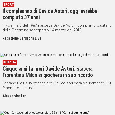
SPORT
IN
Il compleanno di Davide Astori, oggi avrebbe
ITALIA
compiuto 37 anni
NEL
MONDO
Il 7 gennaio del 1987 nasceva Davide Astori, compianto capitano
della Fiorentina scomparso il 4 marzo del 2018
SPORT
EVENTI
Redazione Sardegna Live
STORIE
VIDEO
IN ITALIA
Cinque anni fa morì Davide Astori: stasera
Vai
Fiorentina-Milan si giocherà in suo ricordo
Stefano Pioli, suo ex tecnico: “Davide sorriderà sicuramente. Lui
è sempre con me”
UNISCITI
Alessandra Leo
AL CANALE
WHATSAPP