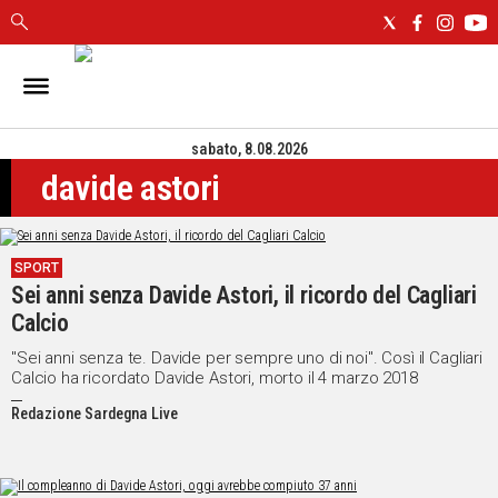
IN
SARDEGNA
sabato, 8.08.2026
CAGLIARI
davide astori
SASSARI
NUORO
ORISTANO
SPORT
SULCIS
Sei anni senza Davide Astori, il ricordo del Cagliari
GALLURA
Calcio
OGLIASTRA
MEDIO
"Sei anni senza te. Davide per sempre uno di noi". Così il Cagliari
Calcio ha ricordato Davide Astori, morto il 4 marzo 2018
CAMPIDANO
Redazione Sardegna Live
ALTRE
NOTIZIE
POLITICA